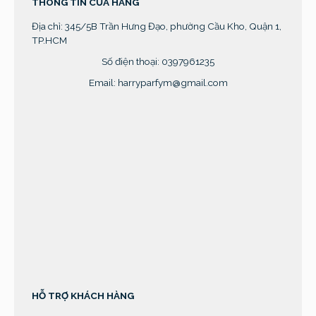
THÔNG TIN CỬA HÀNG
Địa chỉ:
345/5B Trần Hưng Đạo, phường Cầu Kho, Quận 1,
TP.HCM
Số điện thoại: 0397961235
Email: harryparfym@gmail.com
sprunki retake
HỖ TRỢ KHÁCH HÀNG