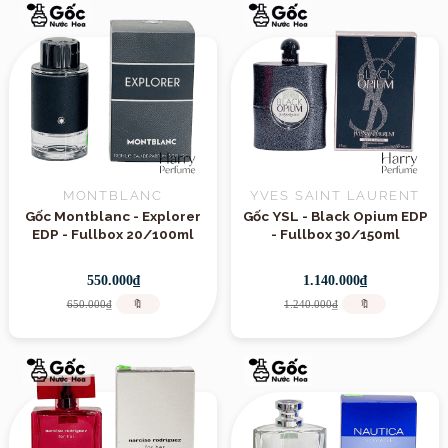
MONTBLANC
YVES SAINT LAURENT
Gốc Montblanc - Explorer
Gốc YSL - Black Opium EDP
EDP - Fullbox 20/100ml
- Fullbox 30/150ml
550.000₫
1.140.000₫
650.000₫
🔖
1.240.000₫
🔖