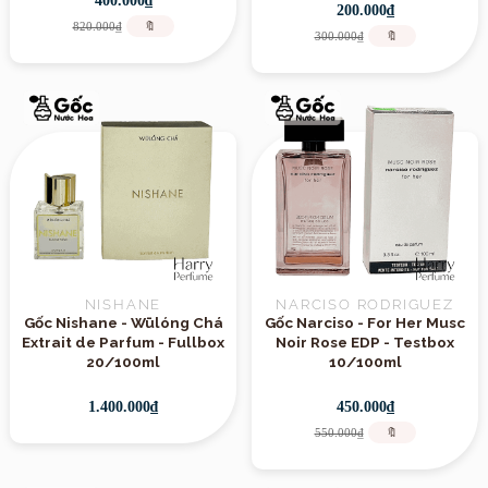
400.000₫
200.000₫
820.000₫
🔖
300.000₫
🔖
NISHANE
NARCISO RODRIGUEZ
Gốc Nishane - Wūlóng Chá
Gốc Narciso - For Her Musc
Extrait de Parfum - Fullbox
Noir Rose EDP - Testbox
20/100ml
10/100ml
1.400.000₫
450.000₫
550.000₫
🔖