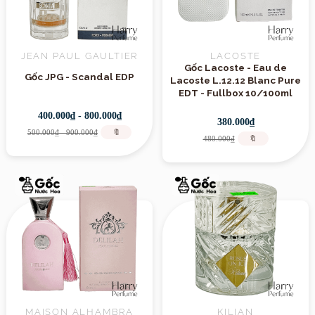
JEAN PAUL GAULTIER
LACOSTE
Gốc Lacoste - Eau de
Gốc JPG - Scandal EDP
Lacoste L.12.12 Blanc Pure
EDT - Fullbox 10/100ml
400.000₫ - 800.000₫
380.000₫
500.000₫ - 900.000₫
🔖
480.000₫
🔖
MAISON ALHAMBRA
KILIAN