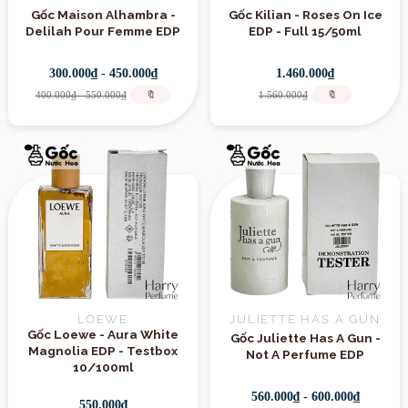
Gốc Maison Alhambra -
Gốc Kilian - Roses On Ice
Delilah Pour Femme EDP
EDP - Full 15/50ml
300.000₫ - 450.000₫
1.460.000₫
400.000₫ - 550.000₫
🔖
1.560.000₫
🔖
LOEWE
JULIETTE HAS A GUN
Gốc Loewe - Aura White
Gốc Juliette Has A Gun -
Magnolia EDP - Testbox
Not A Perfume EDP
10/100ml
560.000₫ - 600.000₫
550.000₫