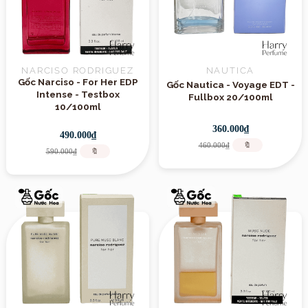
NARCISO RODRIGUEZ
NAUTICA
Gốc Narciso - For Her EDP
Gốc Nautica - Voyage EDT -
Intense - Testbox
Fullbox 20/100ml
10/100ml
360.000₫
490.000₫
460.000₫
🔖
590.000₫
🔖