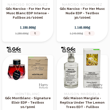
NARCISO RODRIGUEZ
NARCISO RODRIGUEZ
Gốc Narciso - For Her Pure
Gốc Narciso - For Her Musc
Musc Blanc EDP Intense -
Nude EDP - Testbox
Fullbox 20/100ml
30/100ml
1.180.000₫
1.140.000₫
1.280.000₫
🔖
1.240.000₫
🔖
MONTBLANC
MAISON MARGIELA
Gốc Montblanc - Signature
Gốc Maison Margiela -
Elixir EDP - Testbox
Replica Under The Lemon
10/90ml
Trees EDT - Fullbox