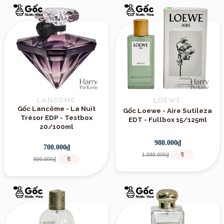
LANCÔME
LOEWE
Gốc Lancôme - La Nuit
Gốc Loewe - Aire Sutileza
Trésor EDP - Testbox
EDT - Fullbox 15/125ml
20/100ml
980.000₫
700.000₫
1.080.000₫
🔖
800.000₫
🔖