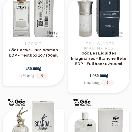
LOEWE
LES LIQUIDES
IMAGINAIRES
Gốc Loewe - 001 Woman
Gốc Les Liquides
EDP - Testbox 10/100ml
Imaginaires - Blanche Bête
EDP - Fullbox 10/100ml
450.000₫
1.080.000₫
1.150.000₫
🔖
1.180.000₫
🔖