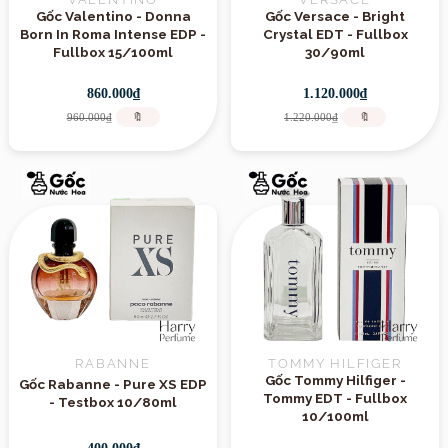
Gốc Valentino - Donna
Gốc Versace - Bright
Born In Roma Intense EDP -
Crystal EDT - Fullbox
Fullbox 15/100ml
30/90ml
860.000₫
1.120.000₫
960.000₫
🔖
1.220.000₫
🔖
RABANNE
TOMMY HILFIGER
Gốc Tommy Hilfiger -
Gốc Rabanne - Pure XS EDP
Tommy EDT - Fullbox
- Testbox 10/80ml
10/100ml