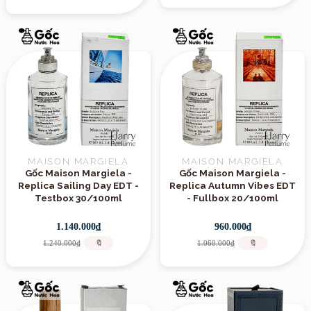
MAISON MARGIELA
MAISON MARGIELA
Gốc Maison Margiela -
Gốc Maison Margiela -
Replica Sailing Day EDT -
Replica Autumn Vibes EDT
Testbox 30/100ml
- Fullbox 20/100ml
1.140.000₫
960.000₫
1.240.000₫
🔖
1.060.000₫
🔖