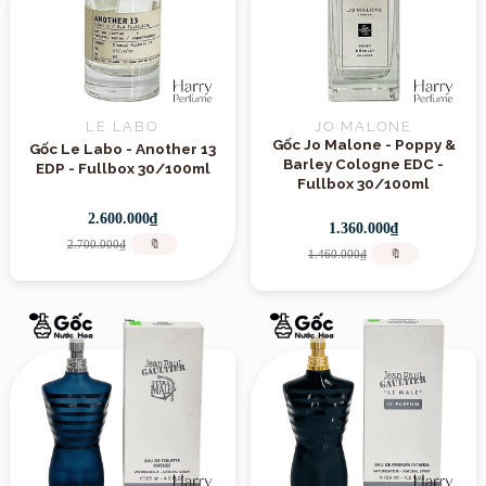
LE LABO
JO MALONE
Gốc Jo Malone - Poppy &
Gốc Le Labo - Another 13
Barley Cologne EDC -
EDP - Fullbox 30/100ml
Fullbox 30/100ml
2.600.000₫
1.360.000₫
2.700.000₫
🔖
1.460.000₫
🔖