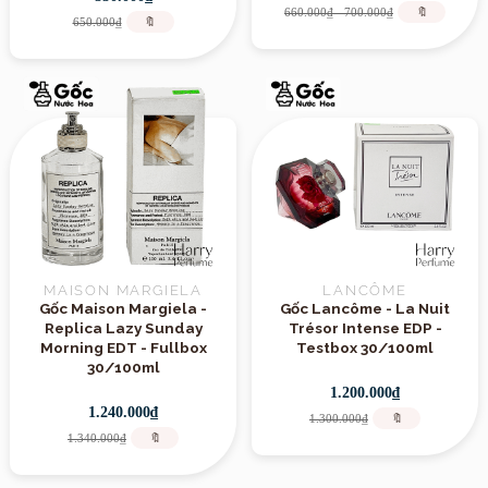
660.000₫ - 700.000₫
🔖
650.000₫
🔖
MAISON MARGIELA
LANCÔME
Gốc Maison Margiela -
Gốc Lancôme - La Nuit
Replica Lazy Sunday
Trésor Intense EDP -
Morning EDT - Fullbox
Testbox 30/100ml
30/100ml
1.200.000₫
1.240.000₫
1.300.000₫
🔖
1.340.000₫
🔖