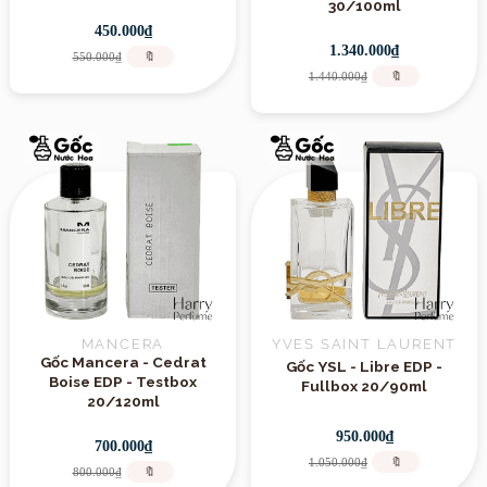
30/100ml
450.000₫
1.340.000₫
550.000₫
🔖
1.440.000₫
🔖
MANCERA
YVES SAINT LAURENT
Gốc Mancera - Cedrat
Gốc YSL - Libre EDP -
Boise EDP - Testbox
Fullbox 20/90ml
20/120ml
950.000₫
700.000₫
1.050.000₫
🔖
800.000₫
🔖