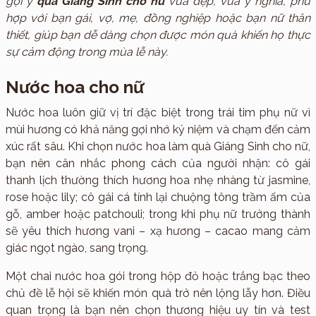
gợi ý
quà Giáng Sinh cho nữ
vừa đẹp, vừa ý nghĩa, phù
hợp với bạn gái, vợ, mẹ, đồng nghiệp hoặc bạn nữ thân
thiết, giúp bạn dễ dàng chọn được món quà khiến họ thực
sự cảm động trong mùa lễ này.
Nước hoa cho nữ
Nước hoa luôn giữ vị trí đặc biệt trong trái tim phụ nữ vì
mùi hương có khả năng gợi nhớ kỷ niệm và chạm đến cảm
xúc rất sâu. Khi chọn nước hoa làm quà Giáng Sinh cho nữ,
bạn nên cân nhắc phong cách của người nhận: cô gái
thanh lịch thường thích hương hoa nhẹ nhàng từ jasmine,
rose hoặc lily; cô gái cá tính lại chuộng tông trầm ấm của
gỗ, amber hoặc patchouli; trong khi phụ nữ trưởng thành
sẽ yêu thích hương vani – xạ hương – cacao mang cảm
giác ngọt ngào, sang trọng.
Một chai nước hoa gói trong hộp đỏ hoặc trắng bạc theo
chủ đề lễ hội sẽ khiến món quà trở nên lộng lẫy hơn. Điều
quan trọng là bạn nên chọn thương hiệu uy tín và test