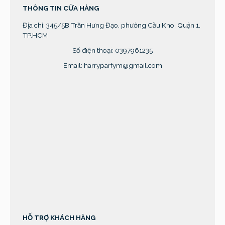
THÔNG TIN CỬA HÀNG
Địa chỉ:
345/5B Trần Hưng Đạo, phường Cầu Kho, Quận 1,
TP.HCM
Số điện thoại: 0397961235
Email: harryparfym@gmail.com
sprunki retake
HỖ TRỢ KHÁCH HÀNG