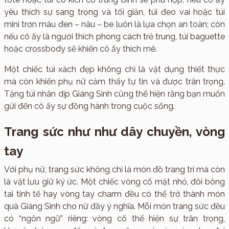
yêu thích sự sang trọng và tối giản, túi đeo vai hoặc túi
mini trơn màu đen – nâu – be luôn là lựa chọn an toàn; còn
nếu cô ấy là người thích phong cách trẻ trung, túi baguette
hoặc crossbody sẽ khiến cô ấy thích mê.
Một chiếc túi xách đẹp không chỉ là vật dụng thiết thực
mà còn khiến phụ nữ cảm thấy tự tin và được trân trọng.
Tặng túi nhân dịp Giáng Sinh cũng thể hiện rằng bạn muốn
gửi đến cô ấy sự đồng hành trong cuộc sống.
Trang sức như như dây chuyền, vòng
tay
Với phụ nữ, trang sức không chỉ là món đồ trang trí mà còn
là vật lưu giữ ký ức. Một chiếc vòng cổ mặt nhỏ, đôi bông
tai tinh tế hay vòng tay charm đều có thể trở thành món
quà Giáng Sinh cho nữ đầy ý nghĩa. Mỗi món trang sức đều
có “ngôn ngữ” riêng: vòng cổ thể hiện sự trân trọng,