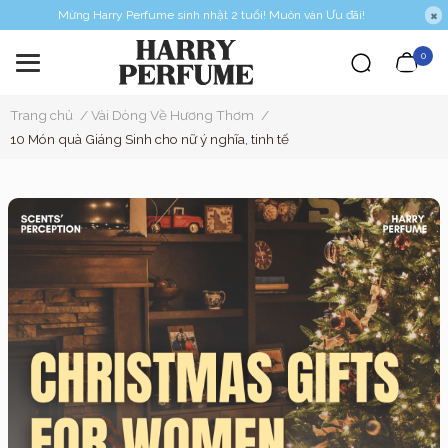
Mừng Harry Perfume sinh nhật 2 tuổi! Muôn vàn Ưu đãi!
0
Trang chủ
/
Vài Dòng Về Hương Thơm
/
10 Món quà Giáng Sinh cho nữ ý nghĩa, tinh tế