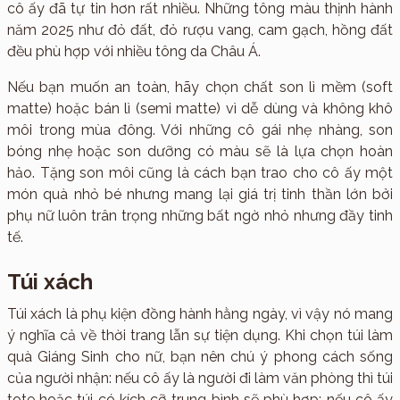
cô ấy đã tự tin hơn rất nhiều. Những tông màu thịnh hành
năm 2025 như đỏ đất, đỏ rượu vang, cam gạch, hồng đất
đều phù hợp với nhiều tông da Châu Á.
Nếu bạn muốn an toàn, hãy chọn chất son lì mềm (soft
matte) hoặc bán lì (semi matte) vì dễ dùng và không khô
môi trong mùa đông. Với những cô gái nhẹ nhàng, son
bóng nhẹ hoặc son dưỡng có màu sẽ là lựa chọn hoàn
hảo. Tặng son môi cũng là cách bạn trao cho cô ấy một
món quà nhỏ bé nhưng mang lại giá trị tinh thần lớn bởi
phụ nữ luôn trân trọng những bất ngờ nhỏ nhưng đầy tinh
tế.
Túi xách
Túi xách là phụ kiện đồng hành hằng ngày, vì vậy nó mang
ý nghĩa cả về thời trang lẫn sự tiện dụng. Khi chọn túi làm
quà Giáng Sinh cho nữ, bạn nên chú ý phong cách sống
của người nhận: nếu cô ấy là người đi làm văn phòng thì túi
tote hoặc túi có kích cỡ trung bình sẽ phù hợp; nếu cô ấy