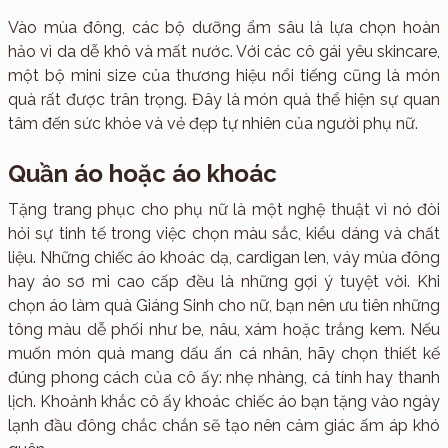
Vào mùa đông, các bộ dưỡng ẩm sâu là lựa chọn hoàn
hảo vì da dễ khô và mất nước. Với các cô gái yêu skincare,
một bộ mini size của thương hiệu nổi tiếng cũng là món
quà rất được trân trọng. Đây là món quà thể hiện sự quan
tâm đến sức khỏe và vẻ đẹp tự nhiên của người phụ nữ.
Quần áo hoặc áo khoác
Tặng trang phục cho phụ nữ là một nghệ thuật vì nó đòi
hỏi sự tinh tế trong việc chọn màu sắc, kiểu dáng và chất
liệu. Những chiếc áo khoác dạ, cardigan len, váy mùa đông
hay áo sơ mi cao cấp đều là những gợi ý tuyệt vời. Khi
chọn áo làm quà Giáng Sinh cho nữ, bạn nên ưu tiên những
tông màu dễ phối như be, nâu, xám hoặc trắng kem. Nếu
muốn món quà mang dấu ấn cá nhân, hãy chọn thiết kế
đúng phong cách của cô ấy: nhẹ nhàng, cá tính hay thanh
lịch. Khoảnh khắc cô ấy khoác chiếc áo bạn tặng vào ngày
lạnh đầu đông chắc chắn sẽ tạo nên cảm giác ấm áp khó