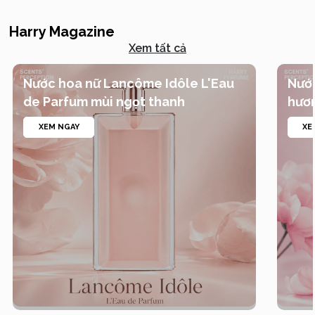
Harry Magazine
Xem tất cả
Nước hoa nữ Lancôme Idôle L'Eau
Nướ
de Parfum mùi ngọt thanh
hươn
XEM NGAY
XE