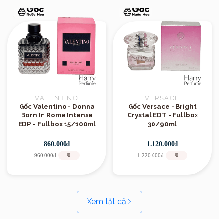
VALENTINO
VERSACE
Gốc Valentino - Donna
Gốc Versace - Bright
Born In Roma Intense
Crystal EDT - Fullbox
EDP - Fullbox 15/100ml
30/90ml
860.000₫
1.120.000₫
960.000₫
🔖
1.220.000₫
🔖
Xem tất cả