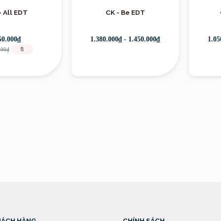
- All EDT
CK - Be EDT
Sản phẩm
50.000₫
1.380.000₫ - 1.450.000₫
1.05
000₫
🔖
HÁCH HÀNG
CHÍNH SÁCH