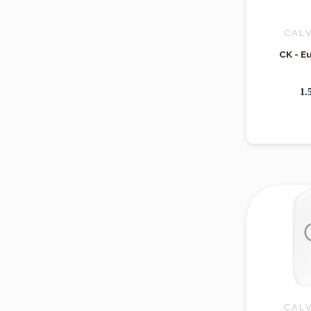
CALV
CK - E
1.
CALV