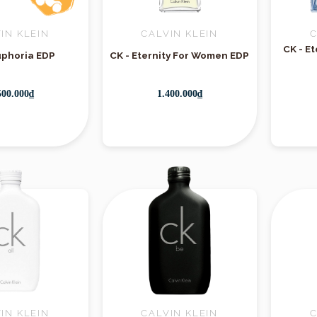
Thương hiệu
IN KLEIN
CALVIN KLEIN
C
CK - E
uphoria EDP
CK - Eternity For Women EDP
500.000₫
1.400.000₫
IN KLEIN
CALVIN KLEIN
C