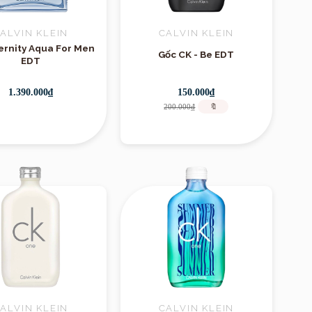
ALVIN KLEIN
CALVIN KLEIN
ternity Aqua For Men
Gốc CK - Be EDT
EDT
1.390.000₫
150.000₫
200.000₫
🔖
ALVIN KLEIN
CALVIN KLEIN