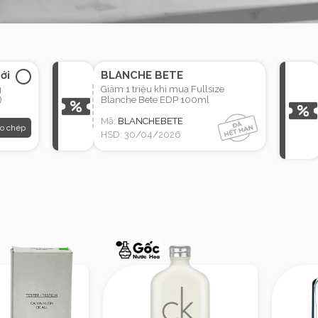
ới
BLANCHE BETE
g
Giảm 1 triệu khi mua Fullsize
)
Blanche Bete EDP 100ml
Mã:
BLANCHEBETE
o chép
HSD: 30/04/2026
Giới thiệu