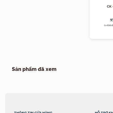
CK 
9
1.450.
Sản phẩm đã xem
THÔNG TIN CỬA HÀNG
HỖ TRỢ K