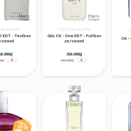
IN KLEIN
CALVIN KLEIN
C
ll EDT - Testbox
Gốc CK - One EDT - Fullbox
CK -
/100ml
20/100ml
50.000₫
360.000₫
00₫
🔖
460.000₫
🔖