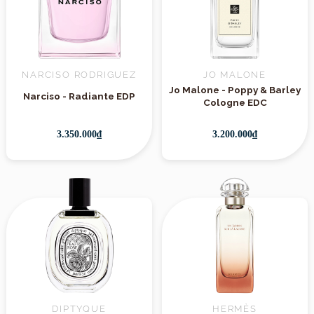
NARCISO RODRIGUEZ
JO MALONE
Jo Malone - Poppy & Barley
Narciso - Radiante EDP
Cologne EDC
3.350.000₫
3.200.000₫
DIPTYQUE
HERMÈS