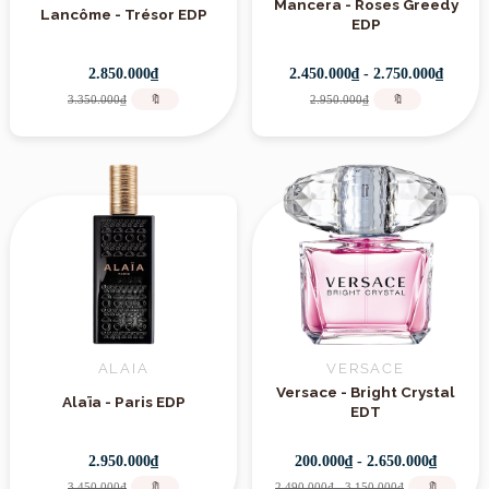
Mancera - Roses Greedy
Lancôme - Trésor EDP
EDP
2.850.000₫
2.450.000₫ - 2.750.000₫
3.350.000₫
🔖
2.950.000₫
🔖
ALAIA
VERSACE
Versace - Bright Crystal
Alaïa - Paris EDP
EDT
2.950.000₫
200.000₫ - 2.650.000₫
3.450.000₫
🔖
2.490.000₫ - 3.150.000₫
🔖