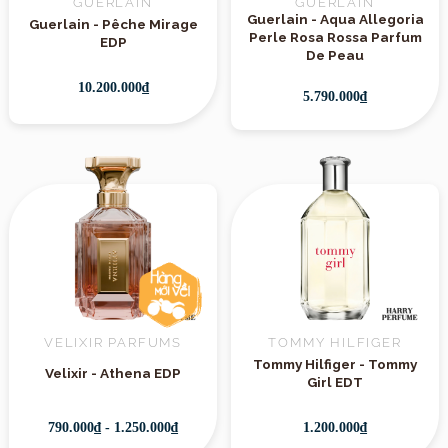
GUERLAIN
GUERLAIN
Guerlain - Aqua Allegoria
Guerlain - Pêche Mirage
Perle Rosa Rossa Parfum
EDP
De Peau
10.200.000₫
5.790.000₫
VELIXIR PARFUMS
TOMMY HILFIGER
Tommy Hilfiger - Tommy
Velixir - Athena EDP
Girl EDT
790.000₫ - 1.250.000₫
1.200.000₫