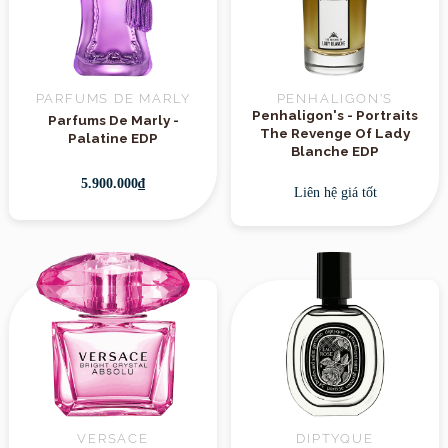
PARFUMS DE MARLY
PENHALIGON'S
Penhaligon's - Portraits
Parfums De Marly -
The Revenge Of Lady
Palatine EDP
Blanche EDP
5.900.000₫
Liên hệ giá tốt
VERSACE
DIPTYQUE