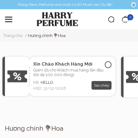
Mừng Harry Perfume sinh nhật 2 tuổi! Muôn vàn Ưu đãi!
0
Trang chủ
/
Hương chính 💐Hoa
Xin Chào Khách Hàng Mới
Giảm 5% cho khách mua hàng lần đầu
(tối đa 100.000 đồng)
Mã:
HELLO
Sao chép
HSD: 31/12/2026
Hương chính 💐Hoa