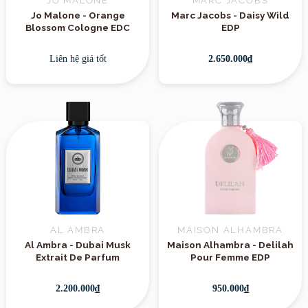
JO MALONE
MARC JACOBS
Jo Malone - Orange
Marc Jacobs - Daisy Wild
Blossom Cologne EDC
EDP
Liên hệ giá tốt
2.650.000₫
AL AMBRA
MAISON ALHAMBRA
Al Ambra - Dubai Musk
Maison Alhambra - Delilah
Extrait De Parfum
Pour Femme EDP
2.200.000₫
950.000₫