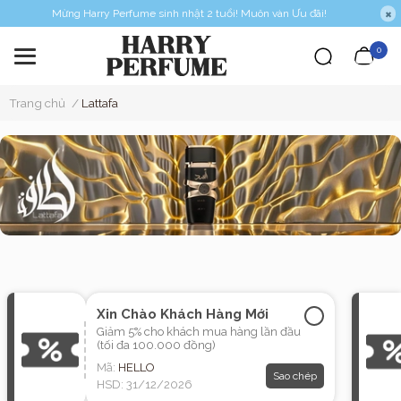
Mừng Harry Perfume sinh nhật 2 tuổi! Muôn vàn Ưu đãi!
0
Trang chủ
/
Lattafa
Xin Chào Khách Hàng Mới
Giảm 5% cho khách mua hàng lần đầu
(tối đa 100.000 đồng)
Mã:
HELLO
Sao chép
HSD: 31/12/2026