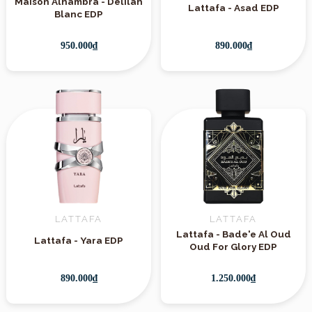
Maison Alhambra - Delilah
Lattafa - Asad EDP
Blanc EDP
950.000₫
890.000₫
LATTAFA
LATTAFA
Lattafa - Bade'e Al Oud
Lattafa - Yara EDP
Oud For Glory EDP
890.000₫
1.250.000₫