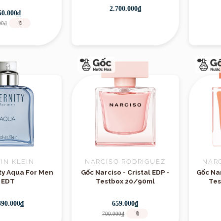
2.700.000₫
50.000₫
00₫
🔖
Hmagazine
IN KLEIN
NARCISO RODRIGUEZ
NAR
ity Aqua For Men
Gốc Narciso - Cristal EDP -
Gốc Na
EDT
Testbox 20/90ml
Tes
390.000₫
659.000₫
700.000₫
🔖