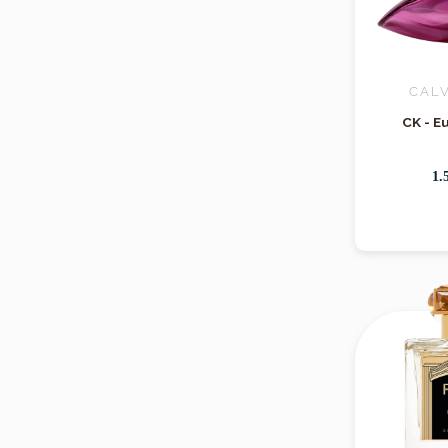
CALV
CK - E
1.