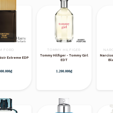
M FORD
TOMMY HILFIGER
NAR
Tommy Hilfiger - Tommy Girl
Narciso
Noir Extreme EDP
EDT
Bl
800.000₫
1.200.000₫
Giới thiệu