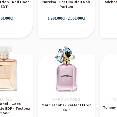
Arden - Red Door
Narciso - For Him Bleu Noir
Michae
EDT
Parfum
550.000₫
1.950.000₫ - 2.350.000₫
Xuất xứ
HANEL
MARC JACOBS
TO
anel - Coco
Marc Jacobs - Perfect Elixir
Tommy H
le EDP - Testbox
EDP
/100ml