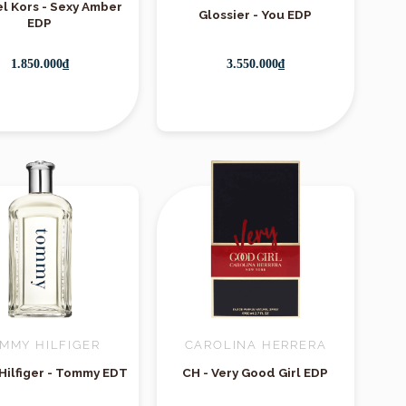
l Kors - Sexy Amber
Glossier - You EDP
EDP
1.850.000₫
3.550.000₫
MMY HILFIGER
CAROLINA HERRERA
ilfiger - Tommy EDT
CH - Very Good Girl EDP