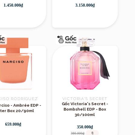
1.450.000₫
3.150.000₫
CISO RODRIGUEZ
VICTORIA'S SECRET
Gốc Victoria's Secret -
rciso - Ambrée EDP -
Bombshell EDP - Box
ter Box 20/90ml
30/100ml
659.000₫
350.000₫
380.000₫
🔖