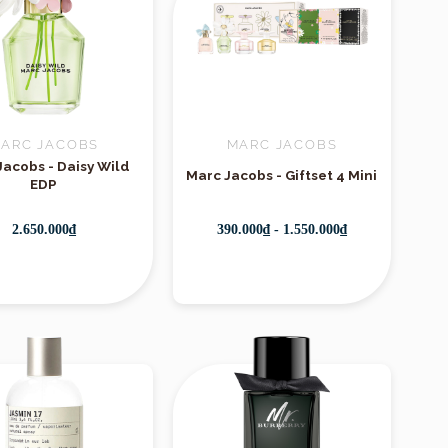
ARC JACOBS
MARC JACOBS
Jacobs - Daisy Wild
Marc Jacobs - Giftset 4 Mini
EDP
2.650.000₫
390.000₫ - 1.550.000₫