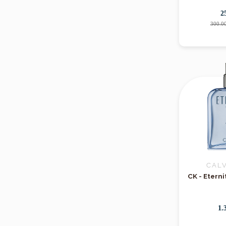
2
300.0
CALV
CK - Etern
1.