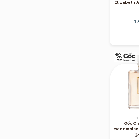
Elizabeth 
1.
C
Gốc Ch
Mademoisel
3