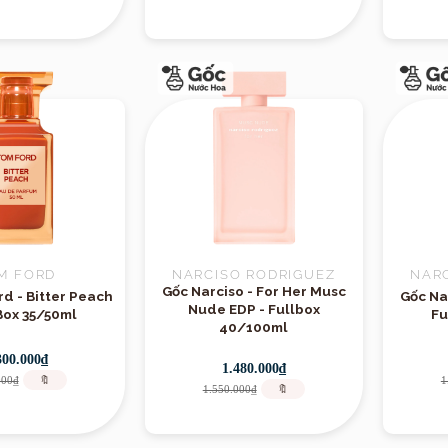
M FORD
NARCISO RODRIGUEZ
NAR
Gốc Narciso - For Her Musc
Hương
d - Bitter Peach
Gốc Nar
Nude EDP - Fullbox
Box 35/50ml
Fu
40/100ml
300.000₫
1.480.000₫
000₫
🔖
1
1.550.000₫
🔖