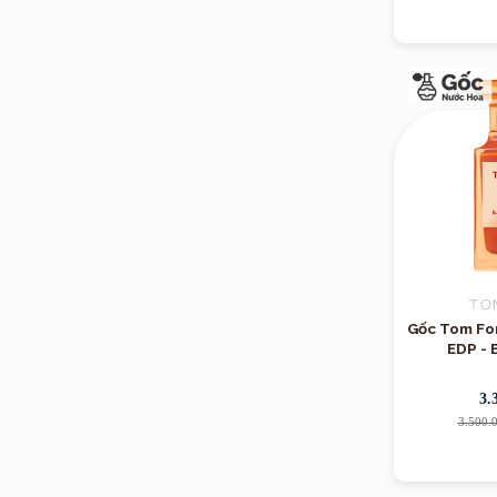
TO
Gốc Tom For
EDP - 
3.
3.500.