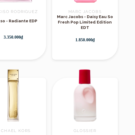
CISO RODRIGUEZ
MARC JACOBS
Marc Jacobs - Daisy Eau So
iso - Radiante EDP
Fresh Pop Limited Edition
EDT
3.350.000₫
1.850.000₫
ICHAEL KORS
GLOSSIER