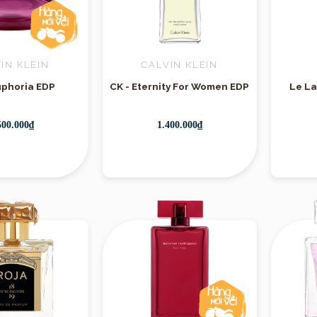
Thương hiệu
IN KLEIN
CALVIN KLEIN
uphoria EDP
CK - Eternity For Women EDP
Le La
500.000₫
1.400.000₫