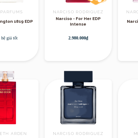
 PARFUMS
NARCISO RODRIGUEZ
NAR
Narciso - For Her EDP
lington 1819 EDP
Narc
Sản phẩm
Intense
 hệ giá tốt
2.980.000₫
BETH ARDEN
NARCISO RODRIGUEZ
M