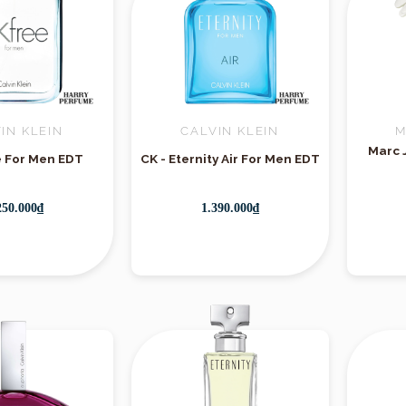
IN KLEIN
CALVIN KLEIN
M
Marc 
e For Men EDT
CK - Eternity Air For Men EDT
250.000₫
1.390.000₫