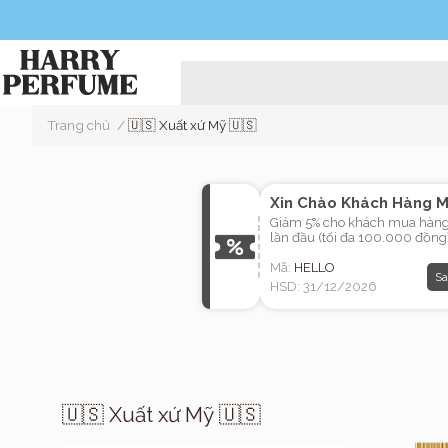
Trang chủ
/
🇺🇸 Xuất xứ Mỹ 🇺🇸
Xin Chào Khách Hàng M
Giảm 5% cho khách mua hàn
lần đầu (tối đa 100.000 đồng
Mã:
HELLO
Sa
HSD: 31/12/2026
🇺🇸 Xuất xứ Mỹ 🇺🇸