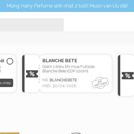
Mừng Harry Perfume sinh nhật 2 tuổi! Muôn vàn Ưu đãi!
ới
BLANCHE BETE
g
Giảm 1 triệu khi mua Fullsize
)
Blanche Bete EDP 100ml
Mã:
BLANCHEBETE
o chép
HSD: 30/04/2026
Home