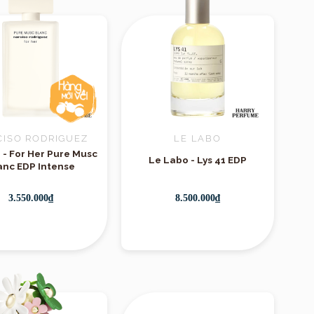
CISO RODRIGUEZ
LE LABO
 - For Her Pure Musc
Le Labo - Lys 41 EDP
anc EDP Intense
3.550.000₫
8.500.000₫