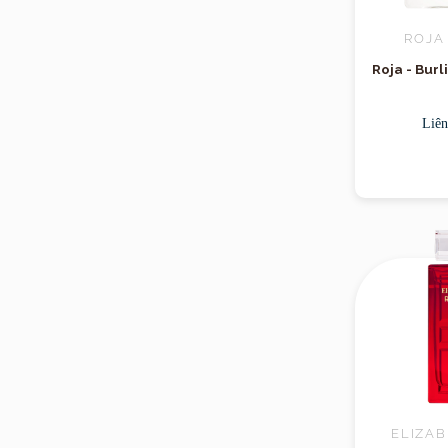
ROJA
Roja - Bur
Liên
ELIZA