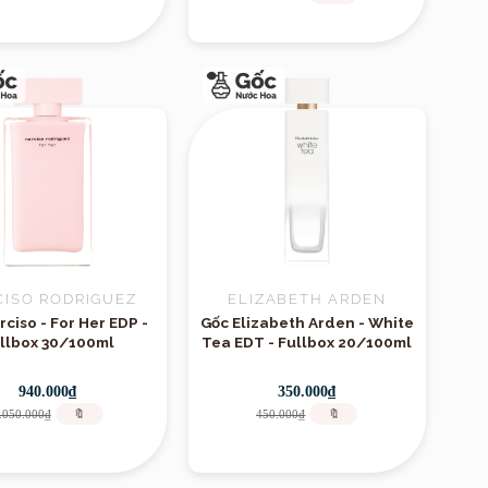
CISO RODRIGUEZ
ELIZABETH ARDEN
ciso - For Her EDP -
Gốc Elizabeth Arden - White
llbox 30/100ml
Tea EDT - Fullbox 20/100ml
940.000₫
350.000₫
.050.000₫
🔖
450.000₫
🔖