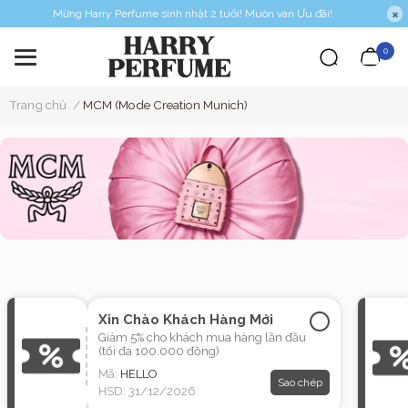
Mừng Harry Perfume sinh nhật 2 tuổi! Muôn vàn Ưu đãi!
0
Trang chủ
/
MCM (Mode Creation Munich)
Xin Chào Khách Hàng Mới
Giảm 5% cho khách mua hàng lần đầu
(tối đa 100.000 đồng)
Mã:
HELLO
Sao chép
HSD: 31/12/2026