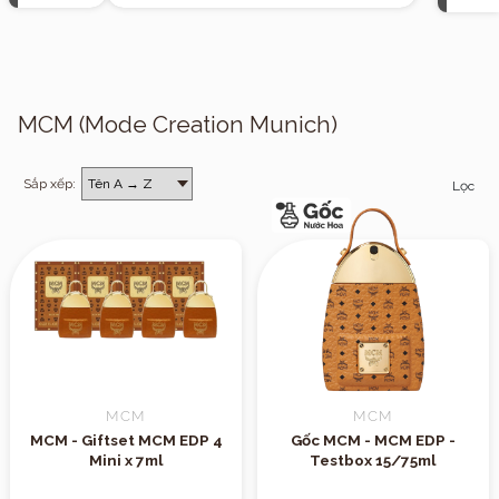
MCM (Mode Creation Munich)
Sắp xếp:
Lọc
MCM
MCM
MCM - Giftset MCM EDP 4
Gốc MCM - MCM EDP -
Mini x 7ml
Testbox 15/75ml