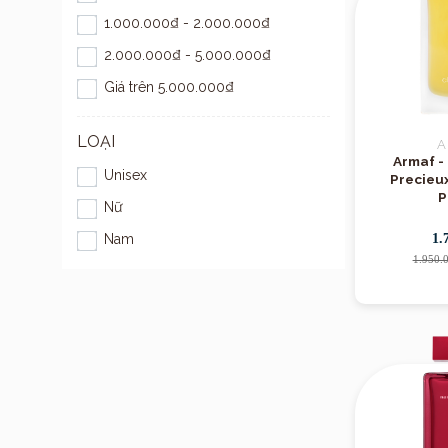
1.000.000₫ - 2.000.000₫
2.000.000₫ - 5.000.000₫
Giá trên 5.000.000₫
LOẠI
A
Armaf -
Unisex
Precieux
P
Nữ
Nam
1.
1.950.