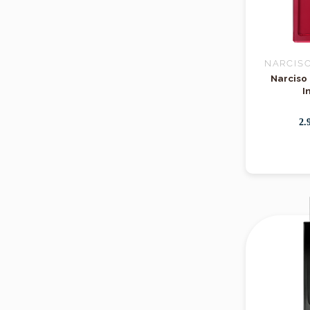
NARCIS
Narciso 
I
2.