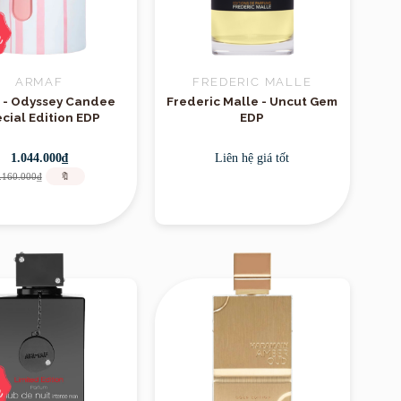
ARMAF
FREDERIC MALLE
 - Odyssey Candee
Frederic Malle - Uncut Gem
cial Edition EDP
EDP
1.044.000₫
Liên hệ giá tốt
.160.000₫
🔖