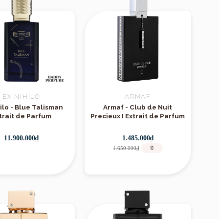
EX NIHILO
ARMAF
ilo - Blue Talisman
Armaf - Club de Nuit
trait de Parfum
Precieux I Extrait de Parfum
11.900.000₫
1.485.000₫
1.650.000₫
🔖