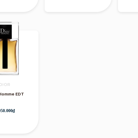
DIOR
Hương
- Homme EDT
950.000₫