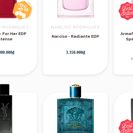
Thương hiệu
O RODRIGUEZ
NARCISO RODRIGUEZ
- For Her EDP
Armaf
Narciso - Radiante EDP
ntense
Spe
980.000₫
3.350.000₫
1