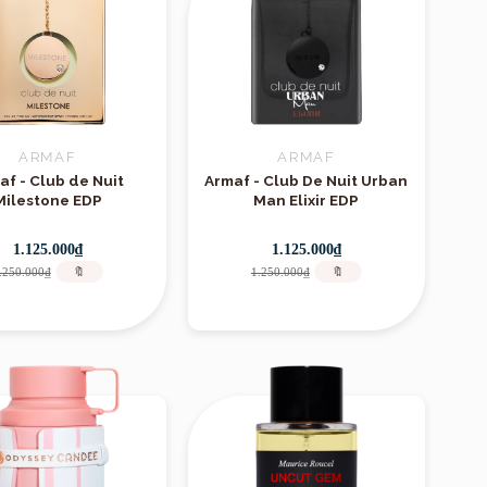
ARMAF
ARMAF
af - Club de Nuit
Armaf - Club De Nuit Urban
Milestone EDP
Man Elixir EDP
1.125.000₫
1.125.000₫
.250.000₫
🔖
1.250.000₫
🔖