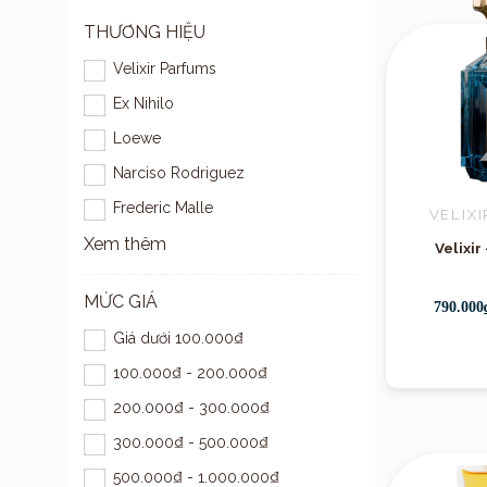
THƯƠNG HIỆU
Velixir Parfums
Ex Nihilo
Loewe
Narciso Rodriguez
Frederic Malle
VELIX
Xem thêm
Velixir
MỨC GIÁ
790.000
Giá dưới 100.000₫
100.000₫ - 200.000₫
200.000₫ - 300.000₫
300.000₫ - 500.000₫
500.000₫ - 1.000.000₫