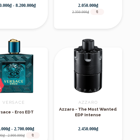
0.000₫ - 8.200.000₫
2.050.000₫
2.350.000₫
🔖
VERSACE
AZZARO
Azzaro - The Most Wanted
rsace - Eros EDT
EDP Intense
.000₫ - 2.700.000₫
2.450.000₫
00₫ - 2.900.000₫
🔖