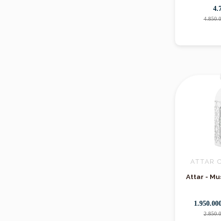
4.
4.850.
ATTAR 
Attar - M
1.950.00
2.850.