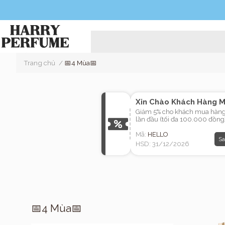
Trang chủ
/
📅4 Mùa📅
Xin Chào Khách Hàng M
Giảm 5% cho khách mua hàn
lần đầu (tối đa 100.000 đồng
Mã:
HELLO
Sa
HSD: 31/12/2026
📅4 Mùa📅