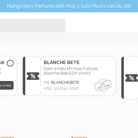
Mừng Harry Perfume sinh nhật 2 tuổi! Muôn vàn Ưu đãi!
ới
BLANCHE BETE
g
Giảm 1 triệu khi mua Fullsize
)
Blanche Bete EDP 100ml
Mã:
BLANCHEBETE
o chép
HSD: 30/04/2026
Home