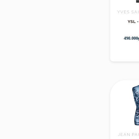
YVES SA
YSL -
490.000
JEAN PA