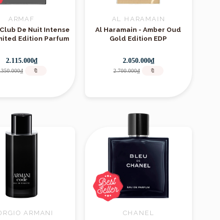
ARMAF
AL HARAMAIN
 Club De Nuit Intense
Al Haramain - Amber Oud
ited Edition Parfum
Gold Edition EDP
2.115.000₫
2.050.000₫
.350.000₫
🔖
2.700.000₫
🔖
ORGIO ARMANI
CHANEL