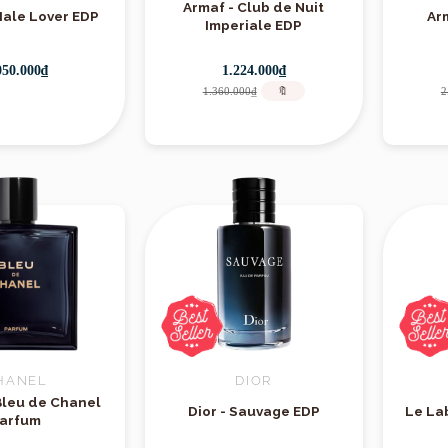
Armaf - Club de Nuit
Male Lover EDP
Ar
Imperiale EDP
050.000₫
1.224.000₫
1.360.000₫
🔖
2
Xuất xứ
HANEL
DIOR
Bleu de Chanel
Dior - Sauvage EDP
Le La
arfum