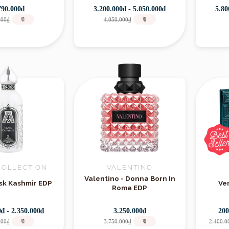
790.000₫
3.200.000₫ - 5.050.000₫
5.80
000₫
🔖
4.050.000₫
🔖
Hmagazine
COLLECTION
VALENTINO
Valentino - Donna Born In
usk Kashmir EDP
Ve
Roma EDP
0₫ - 2.350.000₫
3.250.000₫
200
000₫
🔖
3.750.000₫
🔖
2.400.0