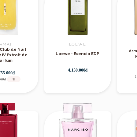
RMAF
LOEWE
 Club de Nuit
Arm
Loewe - Esencia EDP
 IV Extrait de
arfum
4.150.000₫
755.000₫
1
000₫
🔖