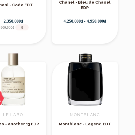
Chanel - Bleu de Chanel
mani - Code EDT
EDP
2.350.000₫
4.250.000₫ - 4.950.000₫
.800.000₫
🔖
LE LABO
MONTBLANC
bo - Another 13 EDP
Montblanc - Legend EDT