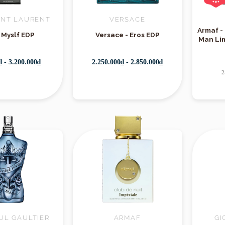
INT LAURENT
VERSACE
Armaf -
 Myslf EDP
Versace - Eros EDP
Sản phẩm
Man Lim
₫ - 3.200.000₫
2.250.000₫ - 2.850.000₫
2
UL GAULTIER
ARMAF
GI