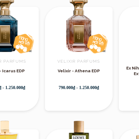
IR PARFUMS
VELIXIR PARFUMS
Ex Nih
 - Icarus EDP
Velixir - Athena EDP
Ex
₫ - 1.250.000₫
790.000₫ - 1.250.000₫
Giới thiệu