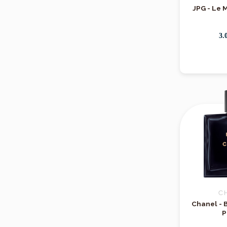
JPG - Le 
3.
C
Chanel - 
P