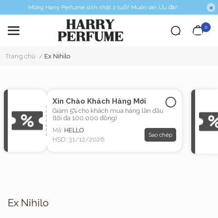
Mừng Harry Perfume sinh nhật 2 tuổi! Muôn vàn Ưu đãi!
0
Trang chủ
/
Ex Nihilo
Xin Chào Khách Hàng Mới
Giảm 5% cho khách mua hàng lần đầu
(tối đa 100.000 đồng)
Mã:
HELLO
Sao chép
HSD: 31/12/2026
Ex Nihilo