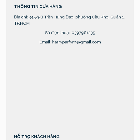
THÔNG TIN CỬA HÀNG
Địa chỉ:
345/5B Trần Hưng Đạo, phường Cầu Kho, Quận 1,
TP.HCM
Số điện thoại: 0397961235
Email: harryparfym@gmail.com
sprunki retake
HỖ TRỢ KHÁCH HÀNG