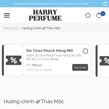
Mừng Harry Perfume sinh nhật 2 tuổi! Muôn vàn Ưu đãi!
0
Trang chủ
/
Hương chính 🌿Thảo Mộc
Xin Chào Khách Hàng Mới
Giảm 5% cho khách mua hàng lần đầu
(tối đa 100.000 đồng)
Mã:
HELLO
Sao chép
HSD: 31/12/2026
Hương chính 🌿Thảo Mộc