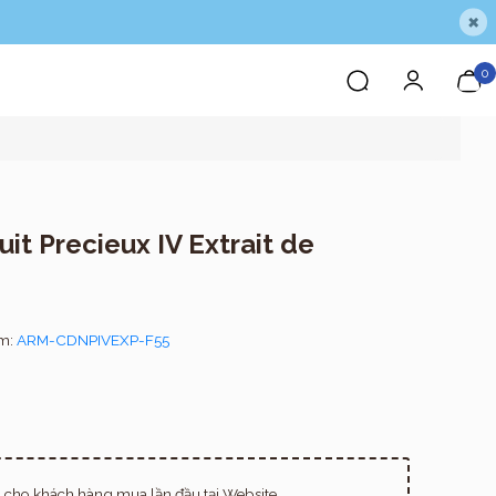
×
0
it Precieux IV Extrait de
ẩm:
ARM-CDNPIVEXP-F55
cho khách hàng mua lần đầu tại Website.