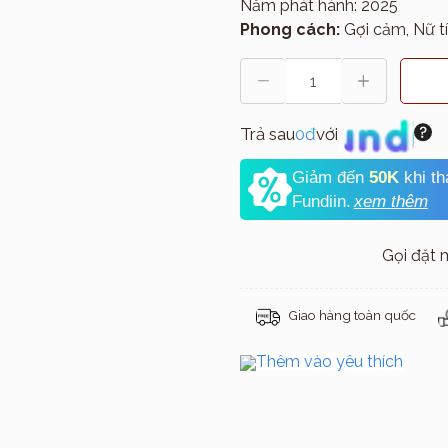
Năm phát hành: 2025
Phong cách:
Gợi cảm, Nữ tí
Trả sau
0đ
với
Giảm đến
50K
khi t
Fundiin.
xem thêm
Gọi đặt
Giao hàng toàn quốc
Thêm vào yêu thích