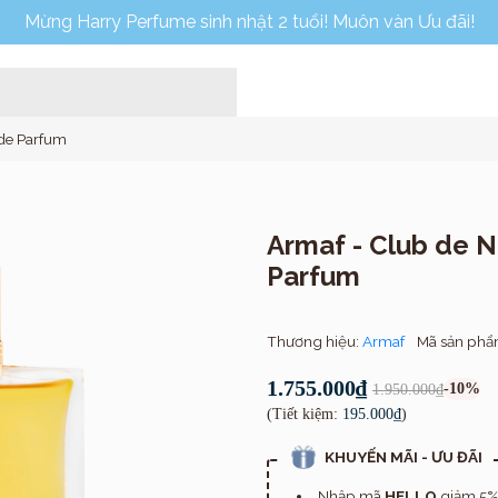
Mừng Harry Perfume sinh nhật 2 tuổi! Muôn vàn Ưu đãi!
 de Parfum
Armaf - Club de Nu
Parfum
Home
Thương hiệu:
Armaf
Mã sản ph
1.755.000₫
-10%
1.950.000₫
(Tiết kiệm:
195.000₫
)
KHUYẾN MÃI - ƯU ĐÃI
Nhập mã
HELLO
giảm 5% 