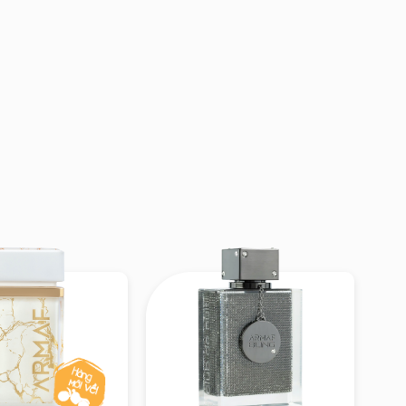
 tươi trẻ, mềm mại
illa. Nền ấm áp,
nh, nữ tính nhưng
 trái cây – hoa –
 và dễ dùng. Cảm
u bạn thích hương
eux IV phù hợp với
rang — từ casual,