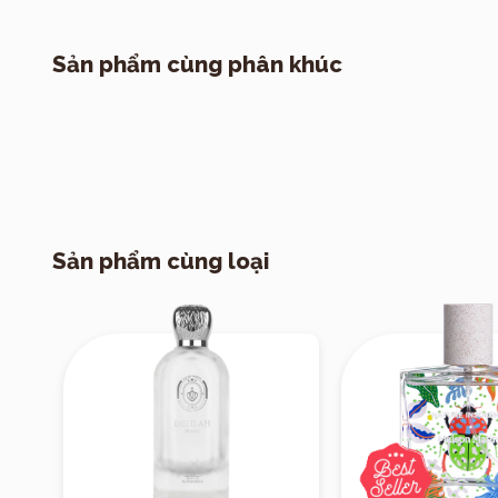
nữ tính – ng
và nhẹ nhàn
Sản phẩm cùng phân khúc
Hương cuối
ngọt – béo 
không “kẹo” 
Tổng cảm nhận 
kem – gỗ/xạ — t
giác khi xịt: bắ
Sản phẩm cùng loại
đa tầng, có sự bi
Phong cách & D
Vì hương th
phong các
đi làm, dạo 