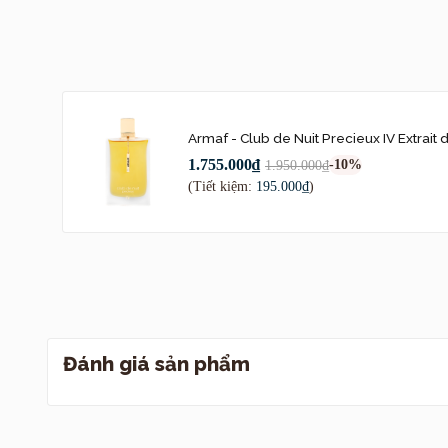
Thiết kế
Armaf - Club de Nuit Precieux IV Extrait
Chai nước hoa/ex
1.755.000₫
-10%
1.950.000₫
phù hợp phong cá
(Tiết kiệm:
195.000₫
)
nhìn high-end” so
Bao bì — theo t
cao cấp: phù hợ
Nốt hương
Hương đầu:
Đánh giá sản phẩm
lẫn nét trá
mưa biển nh
Hương giữa