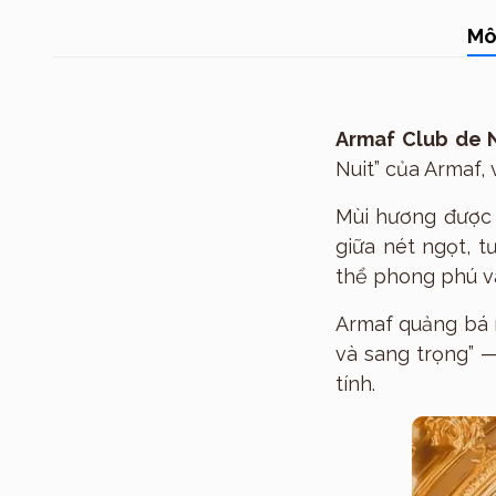
Mô
Armaf Club de N
Nuit” của Armaf,
Mùi hương được
giữa nét ngọt, 
thể phong phú và
Armaf quảng bá 
và sang trọng” 
tính.