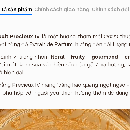
Thương hiệu
 tả sản phẩm
Chính sách giao hàng
Chính sách đổi 
uit Precieux IV
là một hương thơm mới (2025) thu
 với nồng độ Extrait de Parfum, hướng đến đối tượng
 định vị trong nhóm
floral – fruity – gourmand – 
tươi mát, kem sữa và chiều sâu của gỗ / xạ hương, 
 hiện đại.
rằng Precieux IV mang “vầng hào quang ngọt ngào 
— phù hợp với người yêu thích hương thơm dễ dùng