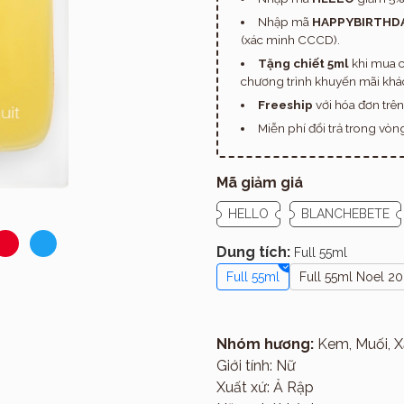
Nhập mã
HAPPYBIRTHD
(xác minh CCCD).
Tặng chiết 5ml
khi mua c
chương trình khuyến mãi khác
Freeship
với hóa đơn trê
Miễn phí đổi trả trong vò
Mã giảm giá
HELLO
BLANCHEBETE
Dung tích:
Full 55ml
Full 55ml
Full 55ml Noel 2
Giới thiệu
Nhóm hương:
Kem, Muối, X
Giới tính: Nữ
Xuất xứ: Ả Rập