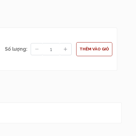
 chai tinh giản —
Số lượng:
THÊM VÀO GIỎ
ỏ ngoài “đẹp mắt,
hu, tạo cảm giác
 hơi mặn dịu, pha
 phóng khoáng như
 nhài. Lớp hương