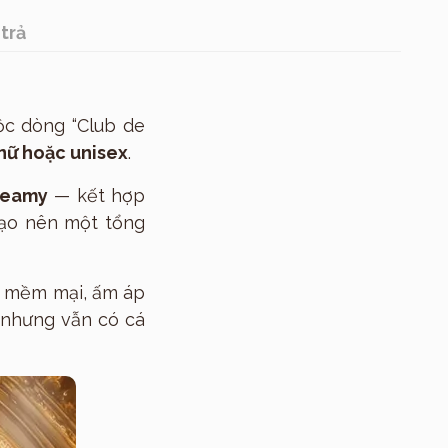
trả
ộc dòng “Club de
nữ hoặc unisex
.
creamy
— kết hợp
tạo nên một tổng
– mềm mại, ấm áp
 nhưng vẫn có cá