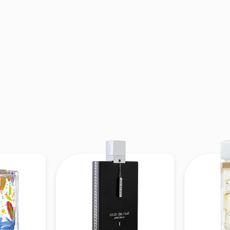
ọt dịu, hoa cỏ & trái cây kết hợp, mang lại cảm giác
g.
:
Kem tươi, Xạ hương, Đậu tonka, Hoắc hương, Van
nhẹ, pha chút gỗ & xạ hương làm cho tổng thể ổn đị
quá nhiều — dễ chịu và cuốn hút.
hương:
Precieux IV là một bản hoà phối giữa biển –
ạo nên một mùi hương phức hợp, mềm mại, hiện đại
Hmagazine
t đầu tươi – mặn – ngọt – béo – ấm, khá “ăn khớp” nế
ến đổi.
ịp dùng
iên về
ngọt – trái cây – hoa – kem – ngọt ấm
, Preci
h
nữ tính, hiện đại, tinh tế
; cũng khá dễ mix đồ thời t
phố đến hẹn hò, đi chơi, đi tiệc nhẹ.