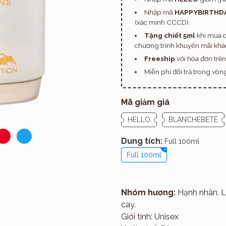
Nhập mã
HAPPYBIRTHD
(xác minh CCCD).
Tặng chiết 5ml
khi mua c
chương trình khuyến mãi khác
Freeship
với hóa đơn trê
Miễn phí đổi trả trong vò
Mã giảm giá
HELLO
BLANCHEBETE
Dung tích:
Full 100ml
Full 100ml
Giới thiệu
Nhóm hương:
Hạnh nhân, La
cay.
Giới tính: Unisex