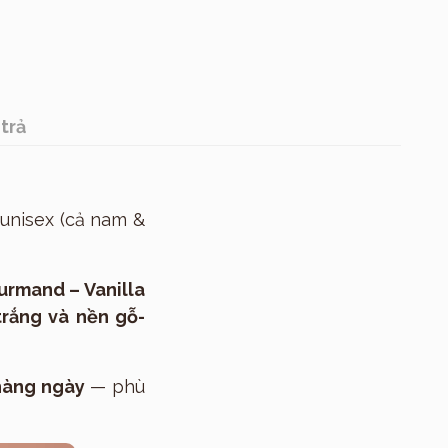
trả
unisex (cả nam &
urmand – Vanilla
trắng và nền gỗ-
 hàng ngày
— phù