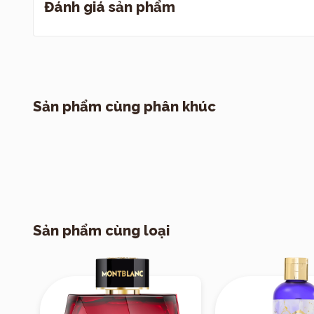
Đánh giá sản phẩm
với cảm gi
tượng mềm m
Hương giữa
floral nhẹ
, 
Sản phẩm cùng phân khúc
Hương cuối
gỗ, êm dịu,
chiều sâu ổ
Ấn tượng tổng t
thanh thoát
→ rồ
mềm mại, dễ chị
Sản phẩm cùng loại
cozy”.
Phong cách