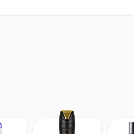
ác
kem – béo – ngọt nhẹ
, xen lẫn chút
ấm & cay dịu 
ại và đặc biệt.
:
Hoa trắng lớp hương giữa mang lại nét
tinh tế,
cân bằng phần ngọt béo của lớp đầu.
:
Gỗ đàn hương, Vani, Ca cao, Xạ hương nền hương
 với vani & ca cao tạo nét gourmand nhẹ nhàng, gỗ
n định và mềm mại.
Hmagazine
hể:
Hương thơm đi từ
kem sữa – hạnh nhân – gia vị
→
i kết lại bởi
vanilla – gỗ – xạ – cacao ấm áp
, tạo c
u và hơi ngọt – vani – gỗ”. Một mùi hương rất “co