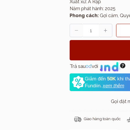
Xuất xứ: Ả Rập
Năm phát hành: 2025
Phong cách:
Gợi cảm, Quyế
Trả sau
0đ
với
Giảm đến
50K
khi t
Fundiin.
xem thêm
Gọi đặt
Giao hàng toàn quốc