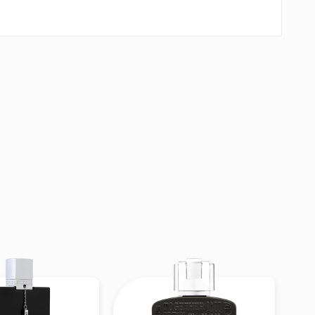
từ gia vị
, tạo ấn
 thanh thoát, hơi
 ấm áp, hơi ngọt
 + xạ hương thêm
 sang
hoa trắng
ảm giác “ấm cúng,
mfort-gourmand &