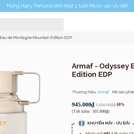
Mừng Harry Perfume sinh nhật 2 tuổi! Muôn vàn Ưu đãi!
 Eau de Montagne Mountain Edition EDP
Armaf - Odyssey 
Edition EDP
Home
Thương hiệu:
Armaf
Mã sản ph
945.000₫
-10%
1.050.000₫
(Tiết kiệm:
105.000₫
)
KHUYẾN MÃI - ƯU ĐÃI
Nhập mã
HELLO
giảm 5% 