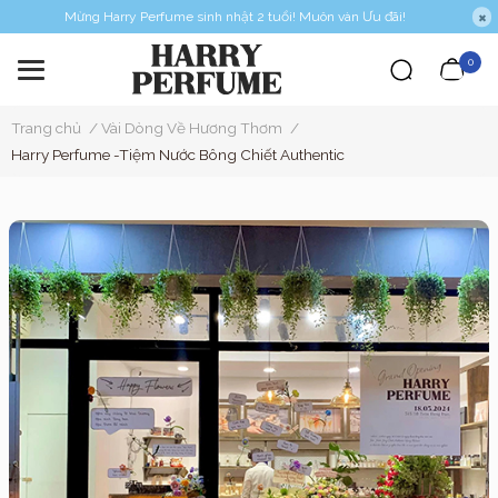
Mừng Harry Perfume sinh nhật 2 tuổi! Muôn vàn Ưu đãi!
0
Trang chủ
/
Vài Dòng Về Hương Thơm
/
Harry Perfume -Tiệm Nước Bông Chiết Authentic