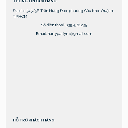
THÔNG TIN CỬA HÀNG
Địa chỉ:
345/5B Trần Hưng Đạo, phường Cầu Kho, Quận 1,
TP.HCM
Số điện thoại: 0397961235
Email: harryparfym@gmail.com
sprunki retake
HỖ TRỢ KHÁCH HÀNG