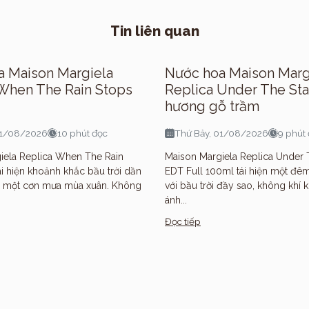
Tin liên quan
a Maison Margiela
Nước hoa Maison Marg
When The Rain Stops
Replica Under The St
hương gỗ trầm
01/08/2026
10 phút đọc
Thứ Bảy, 01/08/2026
9 phút
iela Replica When The Rain
Maison Margiela Replica Under 
i hiện khoảnh khắc bầu trời dần
EDT Full 100ml tái hiện một đêm
u một cơn mưa mùa xuân. Không
với bầu trời đầy sao, không khí
ánh...
Hương
Đọc tiếp