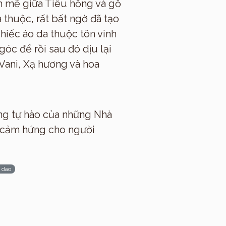
h mẽ giữa Tiêu hồng và gỗ
 thuộc, rất bất ngờ đã tạo
hiếc áo da thuộc tôn vinh
óc để rồi sau đó dịu lại
Vani, Xạ hương và hoa
áng tự hào của những Nhà
n cảm hứng cho người
 dao