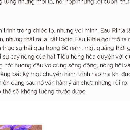
Thương hiệu
 lung nhưng mới lạ, hồi hộp nhưng lôi cuốn, thử
 trình trong chiếc lọ, nhưng với mình, Eau Rihla 
n, nhưng thật ra lại rất logic. Eau Rihla gợi mở r
thực sự trải qua trong 60 năm, một quãng thời 
ới sự cay nồng của hạt Tiêu hồng hòa quyện với
 nốt hương đầu vô cùng sống động, nóng hổi và 
ng bất kỳ một chuyến hành trình nào mà khi đượ
iên đằng sau nó vẫn hàm ý ẩn chứa những rủi ro
ó thể sẽ không lường trước được.