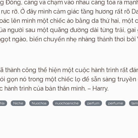
ng Đông, càng va chạm vào nhau càng tỏa ra mạn
rực rỡ. Ở đây mình cảm giác tầng hương rất rõ Da
ác lên mình một chiếc áo bằng da thứ hai, một c
a người sau một quãng đường dài từng trải, gai g
gọt ngào, biến chuyển nhẹ nhàng thảnh thơi bởi 
Hmagazine
 đã thành công thể hiện một cuộc hành trình rất đ
 gói gọn nó trong một chiếc lọ để sẵn sàng truyề
hành trình của bản thân mình. – Harry.
hla
Niche
Nuochoa
nuochoaniche
parfum
perfume
tam