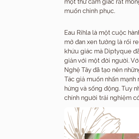
một thứ cảm giác rất mông
muốn chinh phục.
Eau Rihla là một cuộc hành
mở đan xen tưởng là rối re
khứu giác mà Diptyque đã 
giản với một đời người. V
Nghệ Tây đã tạo nên những
Tác giả muốn nhấn mạnh rằ
hứng và sống động. Tuy nh
chính người trải nghiệm c