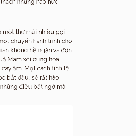
 thách nhưng háo hức
là một thứ mùi nhiều gợi
a một chuyến hành trình cho
gian không hề ngắn và đơn
 quả Mâm xôi cùng hoa
cay ấm. Một cách tinh tế,
c bắt đầu, sẽ rất hào
, những điều bất ngờ mà