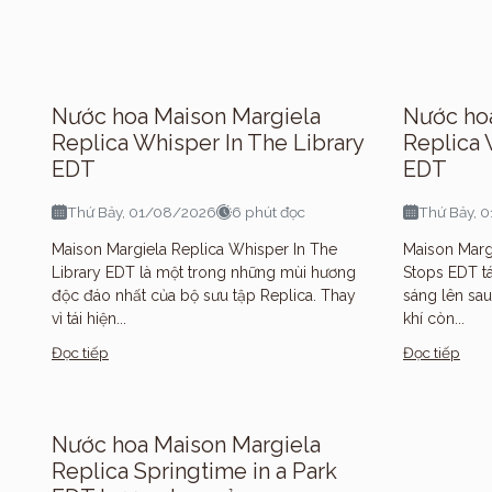
Nước hoa Maison Margiela
Nước ho
Replica Whisper In The Library
Replica 
EDT
EDT
Thứ Bảy, 01/08/2026
6 phút đọc
Thứ Bảy, 
Maison Margiela Replica Whisper In The
Maison Marg
Library EDT là một trong những mùi hương
Stops EDT tá
độc đáo nhất của bộ sưu tập Replica. Thay
sáng lên sa
vì tái hiện...
khí còn...
Đọc tiếp
Đọc tiếp
Nước hoa Maison Margiela
Replica Springtime in a Park