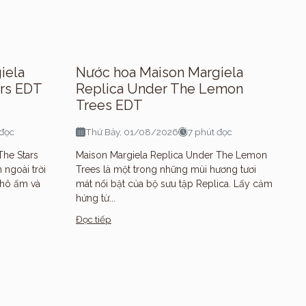
iela
Nước hoa Maison Margiela
ars EDT
Replica Under The Lemon
Trees EDT
 đọc
Thứ Bảy, 01/08/2026
7 phút đọc
The Stars
Maison Margiela Replica Under The Lemon
 ngoài trời
Trees là một trong những mùi hương tươi
 khô ấm và
mát nổi bật của bộ sưu tập Replica. Lấy cảm
hứng từ...
Đọc tiếp