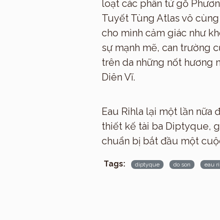
loạt các phân tử gỗ Phươ
Tuyết Tùng Atlas vô cùng 
cho mình cảm giác như kho
sự mạnh mẽ, can trường củ
trên da những nốt hương n
Diên Vĩ.
Eau Rihla lại một lần nữa
thiết kế tài ba Diptyque,
chuẩn bị bắt đầu một cuộc 
Tags:
diptyque
do son
eau ri