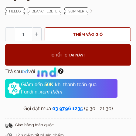
HELLO
BLANCHEBETE
SUMMER
THÊM VÀO GIỎ
CHỐT CHAI NÀY!
Trả sau
0đ
với
Giảm đến
50K
khi thanh toán qua
Fundiin.
xem thêm
Gọi đặt mua
03 9796 1235
(9:30 - 21:30)
Giao hàng toàn quốc
Tích điểm tất cả sản phẩm