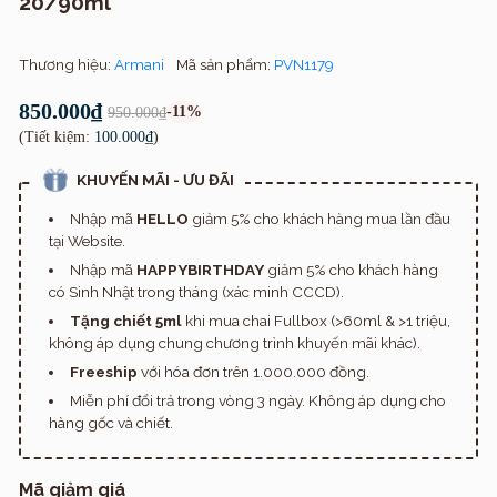
20/90ml
Thương hiệu:
Armani
Mã sản phẩm:
PVN1179
850.000₫
-11%
950.000₫
(Tiết kiệm:
100.000₫
)
KHUYẾN MÃI - ƯU ĐÃI
Nhập mã
HELLO
giảm 5% cho khách hàng mua lần đầu
tại Website.
Nhập mã
HAPPYBIRTHDAY
giảm 5% cho khách hàng
có Sinh Nhật trong tháng (xác minh CCCD).
Tặng chiết 5ml
khi mua chai Fullbox (>60ml & >1 triệu,
không áp dụng chung chương trình khuyến mãi khác).
Freeship
với hóa đơn trên 1.000.000 đồng.
Miễn phí đổi trả trong vòng 3 ngày. Không áp dụng cho
hàng gốc và chiết.
Mã giảm giá