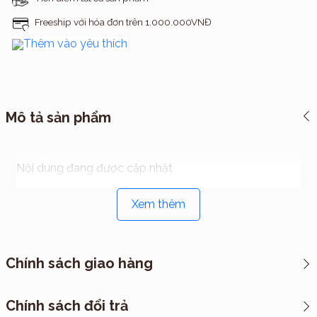
Freeship với hóa đơn trên 1.000.000VNĐ
Thêm vào yêu thích
Mô tả sản phẩm
Nội dung đang được cập nhật
Xem thêm
Chính sách giao hàng
*CHÍNH SÁCH VẬN CHUYỂN
Chính sách đổi trả