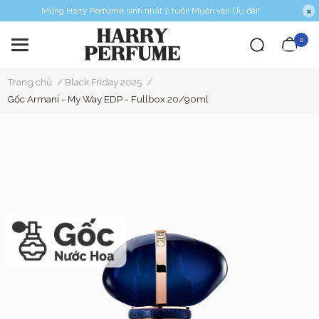
Mừng Harry Perfume sinh nhật 2 tuổi! Muôn vàn Ưu đãi!
0
Trang chủ
/
Black Friday 2025
/
Gốc Armani - My Way EDP - Fullbox 20/90ml