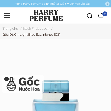
Mừng Harry Perfume sinh nhật 2 tuổi! Muôn vàn Ưu đãi!
0
Trang chủ
/
Black Friday 2025
/
Gốc D&G - Light Blue Eau Intense EDP