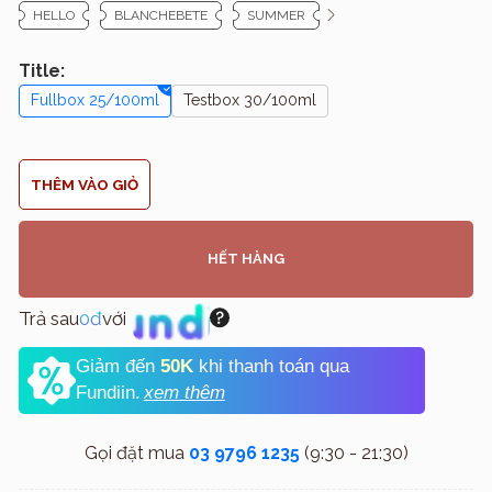
HELLO
BLANCHEBETE
SUMMER
Title:
Fullbox 25/100ml
Testbox 30/100ml
THÊM VÀO GIỎ
HẾT HÀNG
Trả sau
0đ
với
Giảm đến
50K
khi thanh toán qua
Fundiin.
xem thêm
Gọi đặt mua
03 9796 1235
(9:30 - 21:30)