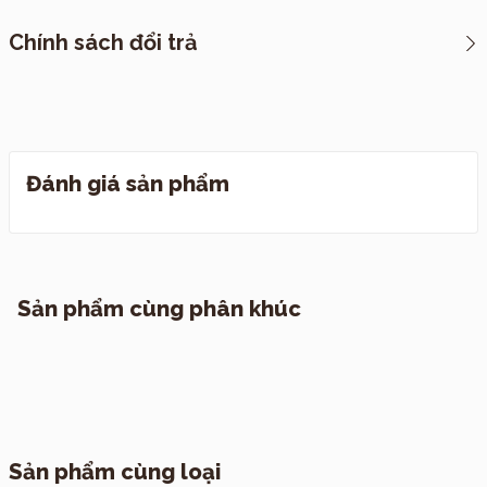
*CHÍNH SÁCH VẬN CHUYỂN
Chính sách đổi trả
I. Cách thức đóng hàng
Đánh giá sản phẩm
I. Quy định đổi trả
II. Chính sách vận chuyển
1. TP. Hồ Chí Minh
Sản phẩm cùng phân khúc
2. Các tỉnh khác
Sản phẩm cùng loại