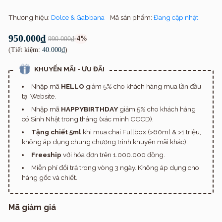
Thương hiệu:
Dolce & Gabbana
Mã sản phẩm:
Đang cập nhật
950.000₫
-4%
990.000₫
(Tiết kiệm:
40.000₫
)
KHUYẾN MÃI - ƯU ĐÃI
Nhập mã
HELLO
giảm 5% cho khách hàng mua lần đầu
tại Website.
Nhập mã
HAPPYBIRTHDAY
giảm 5% cho khách hàng
có Sinh Nhật trong tháng (xác minh CCCD).
Tặng chiết 5ml
khi mua chai Fullbox (>60ml & >1 triệu,
không áp dụng chung chương trình khuyến mãi khác).
Freeship
với hóa đơn trên 1.000.000 đồng.
Miễn phí đổi trả trong vòng 3 ngày. Không áp dụng cho
hàng gốc và chiết.
Mã giảm giá