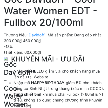
Water Women EDT -
Fullbox 20/100ml
Thương hiệu:
Davidoff
Mã sản phẩm:
Đang cập nhật
390.000₫
450.000₫
-13%
(Tiết kiệm:
60.000₫
)
KHUYẾN MÃI - ƯU ĐÃI
Nhập mã
HELLO
giảm 5% cho khách hàng mua
lần đầu tại Website.
Nhập mã
HAPPYBIRTHDAY
giảm 5% cho khách
hàng có Sinh Nhật trong tháng (xác minh CCCD).
Tặng chiết 5ml
khi mua chai Fullbox (>60ml & >1
triệu, không áp dụng chung chương trình khuyến
mãi khác).