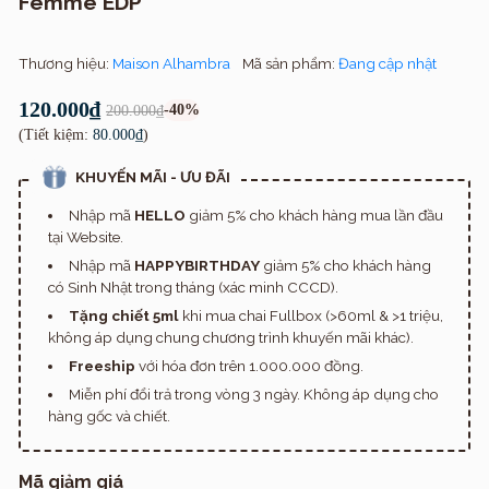
Femme EDP
Thương hiệu:
Maison Alhambra
Mã sản phẩm:
Đang cập nhật
120.000₫
-40%
200.000₫
(Tiết kiệm:
80.000₫
)
KHUYẾN MÃI - ƯU ĐÃI
Nhập mã
HELLO
giảm 5% cho khách hàng mua lần đầu
tại Website.
Nhập mã
HAPPYBIRTHDAY
giảm 5% cho khách hàng
có Sinh Nhật trong tháng (xác minh CCCD).
Tặng chiết 5ml
khi mua chai Fullbox (>60ml & >1 triệu,
không áp dụng chung chương trình khuyến mãi khác).
Freeship
với hóa đơn trên 1.000.000 đồng.
Miễn phí đổi trả trong vòng 3 ngày. Không áp dụng cho
hàng gốc và chiết.
Mã giảm giá