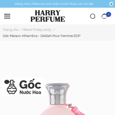
Mừng Harry Perfume sinh nhật 2 tuổi! Muôn vàn Ưu đãi!
0
Trang chủ
/
Black Friday 2025
/
Gốc Maison Alhambra - Delilah Pour Femme EDP