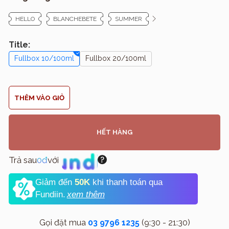
HELLO
BLANCHEBETE
SUMMER
Title:
Fullbox 10/100ml
Fullbox 20/100ml
THÊM VÀO GIỎ
HẾT HÀNG
Trả sau
0đ
với
Giảm đến
50K
khi thanh toán qua
Fundiin.
xem thêm
Gọi đặt mua
03 9796 1235
(9:30 - 21:30)