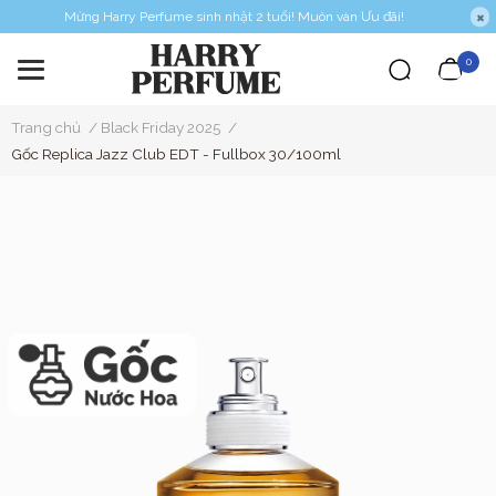
Mừng Harry Perfume sinh nhật 2 tuổi! Muôn vàn Ưu đãi!
0
Trang chủ
/
Black Friday 2025
/
Gốc Replica Jazz Club EDT - Fullbox 30/100ml