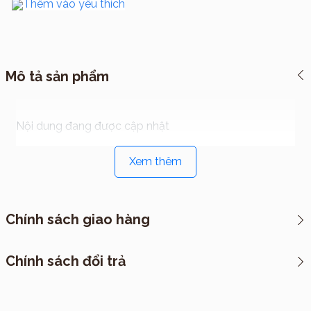
Thêm vào yêu thích
Mô tả sản phẩm
Nội dung đang được cập nhật
Xem thêm
Chính sách giao hàng
*CHÍNH SÁCH VẬN CHUYỂN
Chính sách đổi trả
I. Cách thức đóng hàng