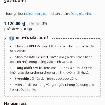
30/100ml
Thương hiệu:
Maison Margiela
Mã sản phẩm:
Đang cập nhật
1.120.000₫
-3%
1.150.000₫
(Tiết kiệm:
30.000₫
)
KHUYẾN MÃI - ƯU ĐÃI
Nhập mã
HELLO
giảm 5% cho khách hàng mua lần đầu
tại Website.
Nhập mã
HAPPYBIRTHDAY
giảm 5% cho khách hàng
có Sinh Nhật trong tháng (xác minh CCCD).
Tặng chiết 5ml
khi mua chai Fullbox (>60ml & >1 triệu,
không áp dụng chung chương trình khuyến mãi khác).
Freeship
với hóa đơn trên 1.000.000 đồng.
Miễn phí đổi trả trong vòng 3 ngày. Không áp dụng cho
hàng gốc và chiết.
Mã giảm giá