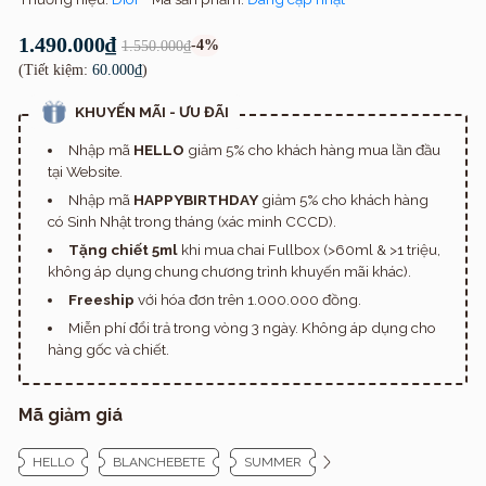
1.490.000₫
-4%
1.550.000₫
(Tiết kiệm:
60.000₫
)
KHUYẾN MÃI - ƯU ĐÃI
Nhập mã
HELLO
giảm 5% cho khách hàng mua lần đầu
tại Website.
Nhập mã
HAPPYBIRTHDAY
giảm 5% cho khách hàng
có Sinh Nhật trong tháng (xác minh CCCD).
Tặng chiết 5ml
khi mua chai Fullbox (>60ml & >1 triệu,
không áp dụng chung chương trình khuyến mãi khác).
Freeship
với hóa đơn trên 1.000.000 đồng.
Miễn phí đổi trả trong vòng 3 ngày. Không áp dụng cho
hàng gốc và chiết.
Mã giảm giá
HELLO
BLANCHEBETE
SUMMER