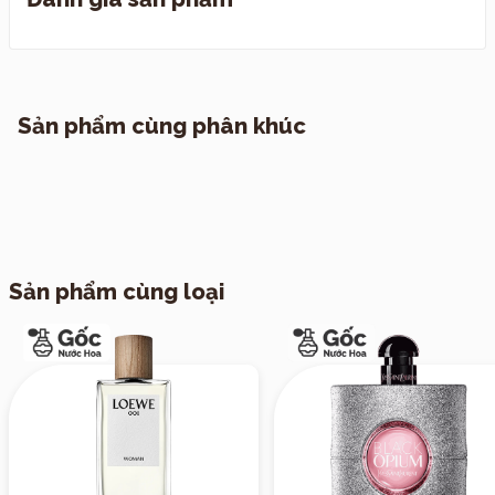
I. Quy định đổi trả
II. Chính sách vận chuyển
1. TP. Hồ Chí Minh
Sản phẩm cùng phân khúc
2. Các tỉnh khác
Sản phẩm cùng loại
III. Vận chuyển hẹn giờ theo yêu cầu
*CHÍNH SÁCH KIỂM HÀNG