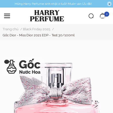
Mừng Harry Perfume sinh nhật 2 tuổi! Muôn vàn Ưu đãi!
0
Trang chủ
/
Black Friday 2025
/
Gốc Dior - Miss Dior 2021 EDP - Test 30/100ml