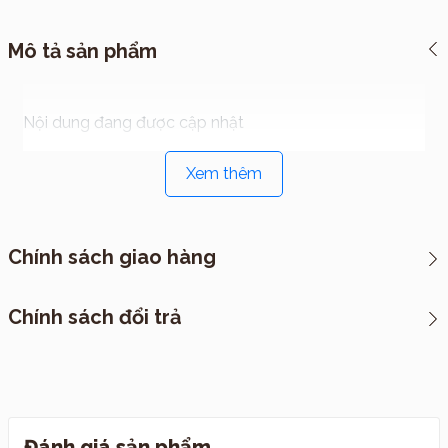
Mô tả sản phẩm
Nội dung đang được cập nhật
Xem thêm
Chính sách giao hàng
*CHÍNH SÁCH VẬN CHUYỂN
Chính sách đổi trả
I. Cách thức đóng hàng
Đánh giá sản phẩm