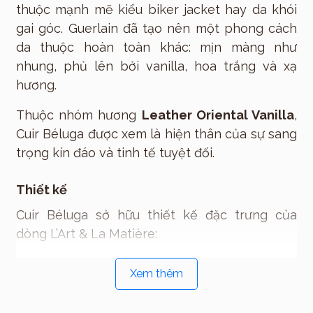
thuộc mạnh mẽ kiểu biker jacket hay da khói
gai góc. Guerlain đã tạo nên một phong cách
da thuộc hoàn toàn khác: mịn màng như
nhung, phủ lên bởi vanilla, hoa trắng và xạ
hương.
Thuộc nhóm hương
Leather Oriental Vanilla
,
Cuir Béluga được xem là hiện thân của sự sang
trọng kín đáo và tinh tế tuyệt đối.
Thiết kế
Cuir Béluga sở hữu thiết kế đặc trưng của
dòng L’Art & La Matière:
Chai thủy tinh vuông trong suốt cao cấp
Xem thêm
Nhãn trắng tối giản thanh lịch
Nắp đen sang trọng lấy cảm hứng từ