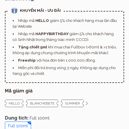
KHUYẾN MÃI - ƯU ĐÃI
Nhập mã
HELLO
giảm 5% cho khách hàng mua lần đầu
tại Website.
Nhập mã
HAPPYBIRTHDAY
giảm 5% cho khách hàng
có Sinh Nhật trong tháng (xác minh CCCD).
Tặng chiết 5ml
khi mua chai Fullbox (>60ml & >1 triệu,
không áp dụng chung chương trình khuyến mãi khác).
Freeship
với hóa đơn trên 1.000.000 đồng.
Miễn phí đổi trả trong vòng 3 ngày. Không áp dụng cho
hàng gốc và chiết.
Mã giảm giá
HELLO
BLANCHEBETE
SUMMER
Dung tích:
Full 100ml
Full 100ml