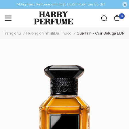
Mừng Harry Perfume sinh nhật 2 tuổi! Muôn vàn Ưu đãi!
0
Trang chủ
/
Hương chính 💼Da Thuộc
/
Guerlain - Cuir Béluga EDP