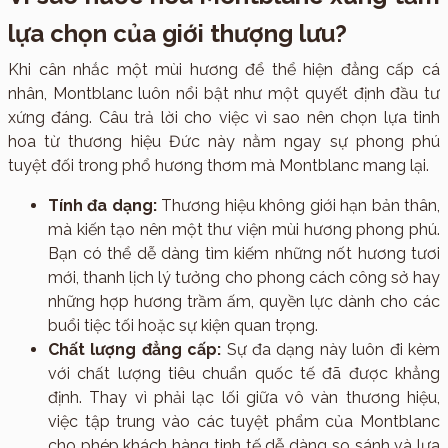
lựa chọn của giới thượng lưu?
Khi cân nhắc một mùi hương để thể hiện đẳng cấp cá
nhân, Montblanc luôn nổi bật như một quyết định đầu tư
xứng đáng. Câu trả lời cho việc vì sao nên chọn lựa tinh
hoa từ thương hiệu Đức này nằm ngay sự phong phú
tuyệt đối trong phổ hương thơm mà Montblanc mang lại.
Tính đa dạng:
Thương hiệu không giới hạn bản thân,
mà kiến tạo nên một thư viện mùi hương phong phú.
Bạn có thể dễ dàng tìm kiếm những nốt hương tươi
mới, thanh lịch lý tưởng cho phong cách công sở hay
những hợp hương trầm ấm, quyền lực dành cho các
buổi tiệc tối hoặc sự kiện quan trọng.
Chất lượng đẳng cấp:
Sự đa dạng này luôn đi kèm
với chất lượng tiêu chuẩn quốc tế đã được khẳng
định. Thay vì phải lạc lối giữa vô vàn thương hiệu,
việc tập trung vào các tuyệt phẩm của Montblanc
cho phép khách hàng tinh tế dễ dàng so sánh và lựa