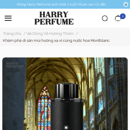
Mừng Harry Perfume sinh nhật 2 tuổi! Muôn vàn Ưu đãi!
0
Trang chủ
/
Vài Dòng Về Hương Thơm
/
Khám phá di sản mùi hương xa xỉ cùng nước hoa Montblanc