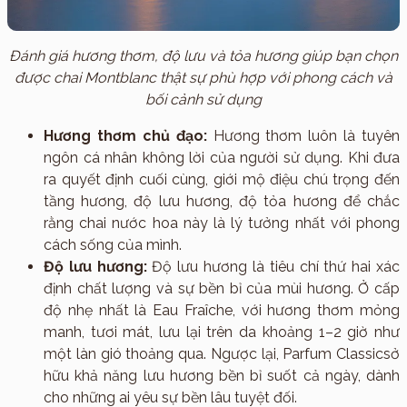
Đánh giá hương thơm, độ lưu và tỏa hương giúp bạn chọn
được chai Montblanc thật sự phù hợp với phong cách và
bối cảnh sử dụng
Hương thơm chủ đạo:
Hương thơm luôn là tuyên
ngôn cá nhân không lời của người sử dụng. Khi đưa
ra quyết định cuối cùng, giới mộ điệu chú trọng đến
tầng hương, độ lưu hương, độ tỏa hương để chắc
rằng chai nước hoa này là lý tưởng nhất với phong
cách sống của mình.
Độ lưu hương:
Độ lưu hương là tiêu chí thứ hai xác
định chất lượng và sự bền bỉ của mùi hương. Ở cấp
độ nhẹ nhất là Eau Fraîche, với hương thơm mỏng
manh, tươi mát, lưu lại trên da khoảng 1–2 giờ như
một làn gió thoảng qua. Ngược lại, Parfum Classicsở
hữu khả năng lưu hương bền bỉ suốt cả ngày, dành
cho những ai yêu sự bền lâu tuyệt đối.