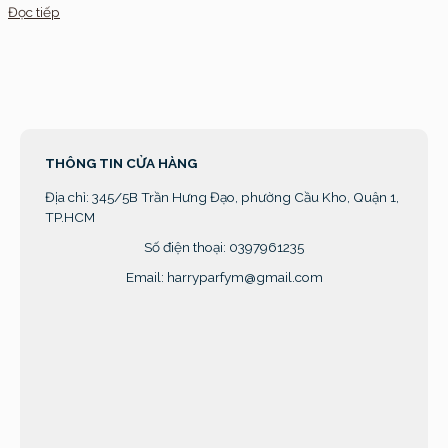
Đọc tiếp
THÔNG TIN CỬA HÀNG
Địa chỉ:
345/5B Trần Hưng Đạo, phường Cầu Kho, Quận 1,
TP.HCM
Số điện thoại: 0397961235
Email: harryparfym@gmail.com