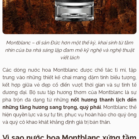
Montblanc – di sản Đức hơn một thế kỷ, khai sinh từ tầm
nhìn của ba nhà sáng lập đam mê kỹ nghệ và nghệ thuật
viết lách
Các dòng nước hoa Montblanc được chế tác tỉ mỉ, tập
trung vào những thiết kế chai mang đậm tính biểu tượng,
kết hợp giữa vẻ đẹp cổ điển vượt thời gian và sự tinh tế
đương đại. Bộ sưu tập hương thơm của Montblanc là sự
pha trộn đa dạng từ những
nốt hương thanh lịch đến
những tầng hương sang trọng, quý phái
. Montblanc thể
hiện quyền lực và sự tự tin, phục vụ hoàn hảo cho quý ông
và quý cô khao khát khẳng định giá trị bản thân.
Vì sao nước hoa Montblanc xứng tầm