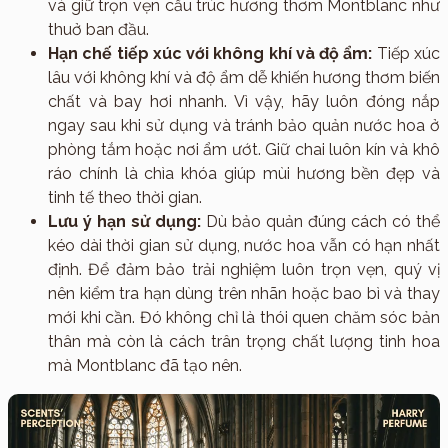
và giữ trọn vẹn cấu trúc hương thơm Montblanc như
thuở ban đầu.
Hạn chế tiếp xúc với không khí và độ ẩm:
Tiếp xúc
lâu với không khí và độ ẩm dễ khiến hương thơm biến
chất và bay hơi nhanh. Vì vậy, hãy luôn đóng nắp
ngay sau khi sử dụng và tránh bảo quản nước hoa ở
phòng tắm hoặc nơi ẩm ướt. Giữ chai luôn kín và khô
ráo chính là chìa khóa giúp mùi hương bền đẹp và
tinh tế theo thời gian.
Lưu ý hạn sử dụng:
Dù bảo quản đúng cách có thể
kéo dài thời gian sử dụng, nước hoa vẫn có hạn nhất
định. Để đảm bảo trải nghiệm luôn trọn vẹn, quý vị
nên kiểm tra hạn dùng trên nhãn hoặc bao bì và thay
mới khi cần. Đó không chỉ là thói quen chăm sóc bản
thân mà còn là cách trân trọng chất lượng tinh hoa
mà Montblanc đã tạo nên.