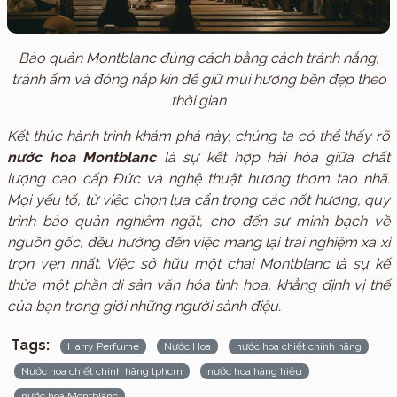
Bảo quản Montblanc đúng cách bằng cách tránh nắng,
tránh ẩm và đóng nắp kín để giữ mùi hương bền đẹp theo
thời gian
Kết thúc hành trình khám phá này, chúng ta có thể thấy rõ
nước hoa Montblanc
là sự kết hợp hài hòa giữa chất
lượng cao cấp Đức và nghệ thuật hương thơm tao nhã.
Mọi yếu tố, từ việc chọn lựa cẩn trọng các nốt hương, quy
trình bảo quản nghiêm ngặt, cho đến sự minh bạch về
nguồn gốc, đều hướng đến việc mang lại trải nghiệm xa xỉ
trọn vẹn nhất. Việc sở hữu một chai Montblanc là sự kế
thừa một phần di sản văn hóa tinh hoa, khẳng định vị thế
của bạn trong giới những người sành điệu.
Tags:
Harry Perfume
Nước Hoa
nước hoa chiết chính hãng
Nước hoa chiết chính hãng tphcm
nước hoa hàng hiệu
nước hoa Montblanc