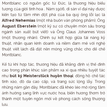
Montblanc có nguồn gốc từ Đức, là thương hiệu biểu
tượng của giới tinh hoa . Năm 1906, di sản vĩ đại này được
kiến tạo từ tầm nhìn đột phá của ba quý ông lỗi lạc là
Alfred Nehemias
(một nhà buôn văn phòng phẩm), Ông
August Eberstein
(một kỹ sư có chuyên môn sâu trong
ngành sản xuất bút viết) và Ông Claus Johannes Voss
(một thương nhân). Chính sự kết hợp giữa tài năng kỹ
thuật, nhãn quan kinh doanh và niềm đam mê với nghệ
thuật viết lách đã đặt nền móng vững chắc cho đế chế
Montblanc.
Kể từ khi hợp tác, thương hiệu đã khẳng định vị thế đỉnh
cao trong phân khúc sản phẩm xa xỉ qua nhiều tuyệt tác
như
bút ký Meisterstück huyền thoại
, đồng hồ chế tác
tinh xảo, đồ da cao cấp, và trang sức lộng lẫy. Trong
những năm gần đây, Montblanc đã khéo léo mở rộng tầm
ảnh hưởng sang lĩnh vực nước hoa, biến hương thơm trở
thành một tuyên ngôn mới về phong cách sống thượng
lưu.