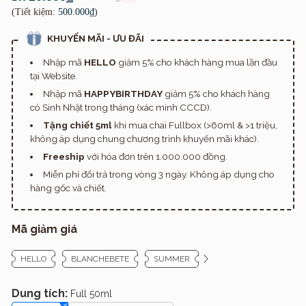
(Tiết kiệm:
500.000₫
)
KHUYẾN MÃI - ƯU ĐÃI
Nhập mã
HELLO
giảm 5% cho khách hàng mua lần đầu
tại Website.
Nhập mã
HAPPYBIRTHDAY
giảm 5% cho khách hàng
có Sinh Nhật trong tháng (xác minh CCCD).
Tặng chiết 5ml
khi mua chai Fullbox (>60ml & >1 triệu,
không áp dụng chung chương trình khuyến mãi khác).
Freeship
với hóa đơn trên 1.000.000 đồng.
Miễn phí đổi trả trong vòng 3 ngày. Không áp dụng cho
hàng gốc và chiết.
Mã giảm giá
HELLO
BLANCHEBETE
SUMMER
Dung tích:
Full 50ml