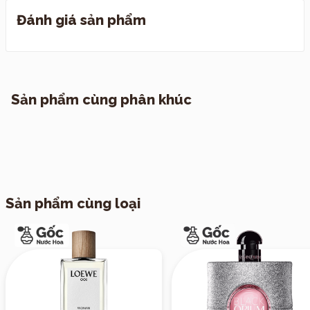
Đánh giá sản phẩm
I. Quy định đổi trả
II. Chính sách vận chuyển
1. TP. Hồ Chí Minh
Sản phẩm cùng phân khúc
2. Các tỉnh khác
Sản phẩm cùng loại
III. Vận chuyển hẹn giờ theo yêu cầu
Nốt hương:
Nốt hương đầu
: Khởi đầu với sự hòa quyện
của
hoa mộc tê
,
hoa nhài
và
hoa hồng