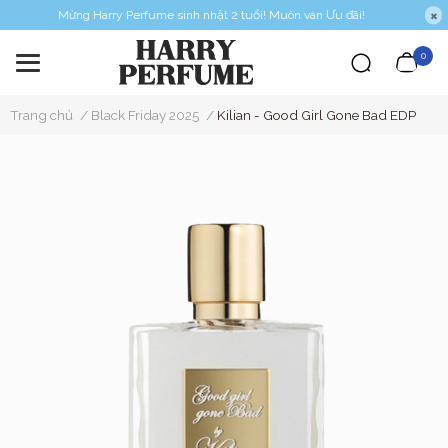
Mừng Harry Perfume sinh nhật 2 tuổi! Muôn vàn Ưu đãi!
0
Trang chủ
/
Black Friday 2025
/
Kilian - Good Girl Gone Bad EDP