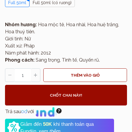
Full 50ml
Full 50ml (có rương)
Nhóm hương:
Hoa mộc tê, Hoa nhài, Hoa huệ trắng,
Hoa thuỷ tiên.
Giới tính: Nữ
Xuất xứ: Pháp
Năm phát hành: 2012
Phong cách:
Sang trọng, Tinh tế, Quyến rũ.
THÊM VÀO GIỎ
CHỐT CHAI NÀY!
Trả sau
0đ
với
Giảm đến
50K
khi thanh toán qua
Fundiin.
xem thêm