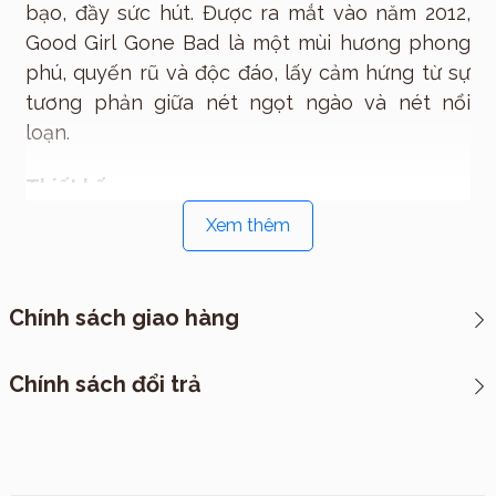
bạo, đầy sức hút. Được ra mắt vào năm 2012,
Good Girl Gone Bad là một mùi hương phong
phú, quyến rũ và độc đáo, lấy cảm hứng từ sự
tương phản giữa nét ngọt ngào và nét nổi
loạn.
Thiết kế:
Thiết kế của
Kilian Good Girl Gone Bad
toát
Xem thêm
lên vẻ sang trọng và đẳng cấp. Chai được làm
từ thủy tinh cao cấp với họa tiết chạm nổi tinh
xảo, mô phỏng một bức phù điêu quý phái.
Chính sách giao hàng
Điểm nhấn là chiếc nắp màu vàng ánh kim rực
rỡ, mang phong cách vương giả, thể hiện sự xa
*CHÍNH SÁCH VẬN CHUYỂN
Chính sách đổi trả
hoa của dòng nước hoa niche cao cấp.
I. Cách thức đóng hàng