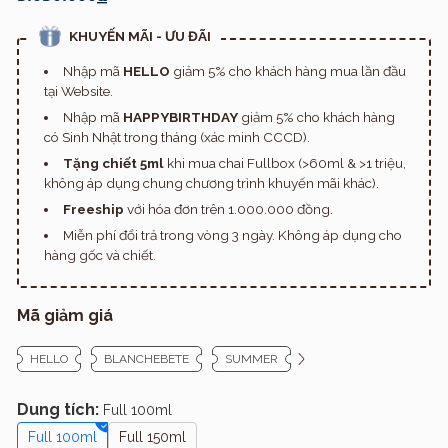
KHUYẾN MÃI - ƯU ĐÃI
Nhập mã
HELLO
giảm 5% cho khách hàng mua lần đầu
tại Website.
Nhập mã
HAPPYBIRTHDAY
giảm 5% cho khách hàng
có Sinh Nhật trong tháng (xác minh CCCD).
Tặng chiết 5ml
khi mua chai Fullbox (>60ml & >1 triệu,
không áp dụng chung chương trình khuyến mãi khác).
Freeship
với hóa đơn trên 1.000.000 đồng.
Miễn phí đổi trả trong vòng 3 ngày. Không áp dụng cho
hàng gốc và chiết.
Mã giảm giá
HELLO
BLANCHEBETE
SUMMER
Dung tích:
Full 100ml
Full 100ml
Full 150ml