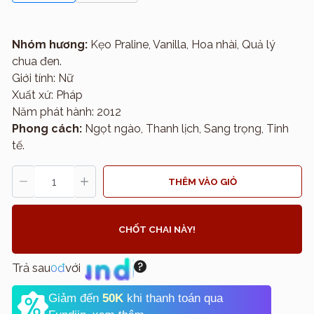
Nhóm hương:
Kẹo Praline, Vanilla, Hoa nhài, Quả lý
chua đen.
Giới tính: Nữ
Xuất xứ: Pháp
Năm phát hành: 2012
Phong cách:
Ngọt ngào, Thanh lịch, Sang trọng, Tinh
tế.
THÊM VÀO GIỎ
CHỐT CHAI NÀY!
Trả sau
0đ
với
Giảm đến
50K
khi thanh toán qua