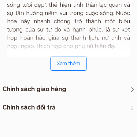
sống tươi đẹp", thể hiện tinh thần lạc quan và
sự tận hưởng niềm vui trong cuộc sống. Nước
hoa này nhanh chóng trở thành một biểu
tượng của sự tự do và hạnh phúc, là sự kết
hợp hoàn hảo giữa sự thanh lịch, nữ tính và
ngọt ngào, thích hợp cho phụ nữ hiện đại.
Cảm hứng
Xem thêm
La Vie Est Belle
lấy cảm hứng từ ý tưởng về
sự tự do, lựa chọn con đường hạnh phúc của
chính mình và sống trọn vẹn với từng khoảnh
Chính sách giao hàng
khắc. Mùi hương đại diện cho một quan niệm
sống đơn giản nhưng đầy ý nghĩa: Hạnh phúc
*CHÍNH SÁCH VẬN CHUYỂN
Chính sách đổi trả
không nằm ở vật chất, mà ở những trải nghiệm
I. Cách thức đóng hàng
quý báu và tình cảm chân thành. Hương thơm
này như một lời khẳng định rằng mỗi người