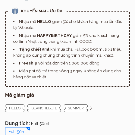
KHUYẾN MÃI - ƯU ĐÃI
Nhập mã
HELLO
giảm 5% cho khách hàng mua lần đầu
tại Website.
Nhập mã
HAPPYBIRTHDAY
giảm 5% cho khách hàng
có Sinh Nhật trong tháng (xác minh CCCD).
Tặng chiết 5ml
khi mua chai Fullbox (>60ml & >1 triệu,
không áp dụng chung chương trình khuyến mãi khác).
Freeship
với hóa đơn trên 1.000.000 đồng.
Miễn phí đổi trả trong vòng 3 ngày. Không áp dụng cho
hàng gốc và chiết.
Mã giảm giá
HELLO
BLANCHEBETE
SUMMER
Dung tích:
Full 50ml
Full 50ml