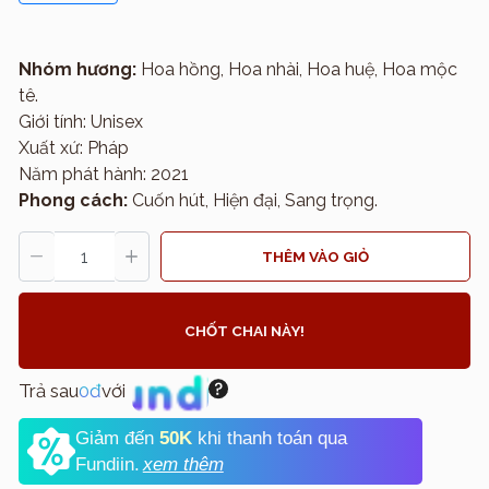
Nhóm hương:
Hoa hồng, Hoa nhài, Hoa huệ, Hoa mộc
tê.
Giới tính: Unisex
Xuất xứ: Pháp
Năm phát hành: 2021
Phong cách:
Cuốn hút, Hiện đại, Sang trọng.
THÊM VÀO GIỎ
CHỐT CHAI NÀY!
Trả sau
0đ
với
Giảm đến
50K
khi thanh toán qua
Fundiin.
xem thêm