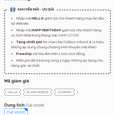
KHUYẾN MÃI - ƯU ĐÃI
Nhập mã
HELLO
giảm 5% cho khách hàng mua lần đầu
tại Website.
Nhập mã
HAPPYBIRTHDAY
giảm 5% cho khách hàng
có Sinh Nhật trong tháng (xác minh CCCD).
Tặng chiết 5ml
khi mua chai Fullbox (>60ml & >1 triệu,
không áp dụng chung chương trình khuyến mãi khác).
Freeship
với hóa đơn trên 1.000.000 đồng.
Miễn phí đổi trả trong vòng 3 ngày. Không áp dụng cho
hàng gốc và chiết.
Mã giảm giá
HELLO
BLANCHEBETE
SUMMER
Dung tích:
Full 100ml
Full 100ml