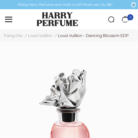
Mừng Harry Perfume sinh nhật 2 tuổi! Muôn vàn Ưu đãi!
0
Trang chủ
/
Louis Vuitton
/
Louis Vuitton - Dancing Blossom EDP