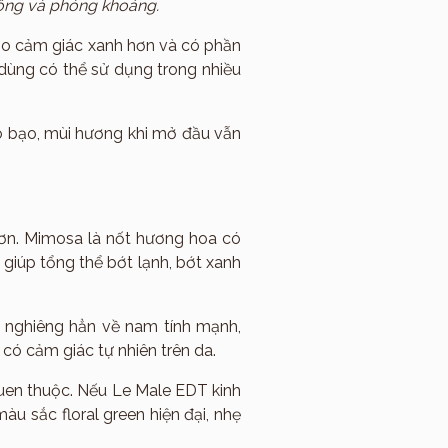
động và phóng khoáng.
tạo cảm giác xanh hơn và có phần
 dùng có thể sử dụng trong nhiều
áo bạo, mùi hương khi mở đầu vẫn
ơn. Mimosa là nốt hương hoa có
giúp tổng thể bớt lạnh, bớt xanh
g nghiêng hẳn về nam tính mạnh,
có cảm giác tự nhiên trên da.
quen thuộc. Nếu Le Male EDT kinh
àu sắc floral green hiện đại, nhẹ