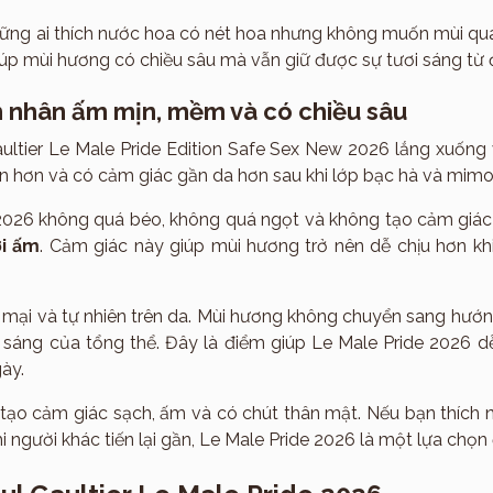
ững ai thích nước hoa có nét hoa nhưng không muốn mùi quá 
iúp mùi hương có chiều sâu mà vẫn giữ được sự tươi sáng từ 
 nhân ấm mịn, mềm và có chiều sâu
ultier Le Male Pride Edition Safe Sex New 2026 lắng xuống
n hơn và có cảm giác gần da hơn sau khi lớp bạc hà và mimos
2026 không quá béo, không quá ngọt và không tạo cảm giá
i ấm
. Cảm giác này giúp mùi hương trở nên dễ chịu hơn kh
mại và tự nhiên trên da. Mùi hương không chuyển sang hướn
Hương
 sáng của tổng thể. Đây là điểm giúp Le Male Pride 2026 dễ
ày.
tạo cảm giác sạch, ấm và có chút thân mật. Nếu bạn thíc
i người khác tiến lại gần, Le Male Pride 2026 là một lựa chọn