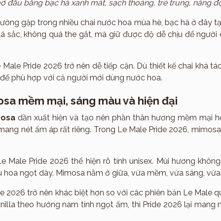
ở đầu bằng bạc hà xanh mát, sạch thoáng, trẻ trung, năng 
thường gặp trong nhiều chai nước hoa mùa hè, bạc hà ở đây 
á sắc, không quá the gắt, mà giữ được độ dễ chịu để người
Male Pride 2026 trở nên dễ tiếp cận. Dù thiết kế chai khá t
 để phù hợp với cả người mới dùng nước hoa.
sa mềm mại, sáng màu và hiện đại
Hmagazine
imosa
dần xuất hiện và tạo nên phần thân hương mềm mại h
mang nét ấm áp rất riêng. Trong Le Male Pride 2026, mimosa 
e Male Pride 2026 thể hiện rõ tính unisex. Mùi hương khôn
u hoa ngọt dày. Mimosa nằm ở giữa, vừa mềm, vừa sáng, vừa 
e 2026 trở nên khác biệt hơn so với các phiên bản Le Male 
anilla theo hướng nam tính ngọt ấm, thì Pride 2026 lại mang m