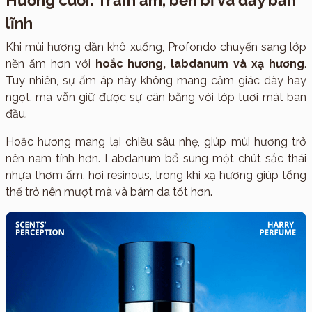
Hương cuối: Trầm ấm, bền bỉ và đầy bản
lĩnh
Khi mùi hương dần khô xuống, Profondo chuyển sang lớp
nền ấm hơn với
hoắc hương, labdanum và xạ hương
.
Tuy nhiên, sự ấm áp này không mang cảm giác dày hay
ngọt, mà vẫn giữ được sự cân bằng với lớp tươi mát ban
đầu.
Hoắc hương mang lại chiều sâu nhẹ, giúp mùi hương trở
nên nam tính hơn. Labdanum bổ sung một chút sắc thái
nhựa thơm ấm, hơi resinous, trong khi xạ hương giúp tổng
thể trở nên mượt mà và bám da tốt hơn.