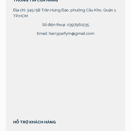
THÔNG TIN CỬA HÀNG
Địa chỉ:
345/5B Trần Hưng Đạo, phường Cầu Kho, Quận 1,
TP.HCM
Số điện thoại: 0397961235
Email: harryparfym@gmail.com
sprunki retake
HỖ TRỢ KHÁCH HÀNG