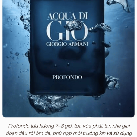
Profondo lưu hương 7–8 giờ, tỏa vừa phải, lan nhẹ giai
đoạn đầu rồi ôm da, phù hợp môi trường kín và sử dụng