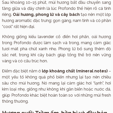
Sau khoảng 10–15 phút, mùi hương bắt đầu chuyển sang
tầng giữa và đây chính là lúc Profondo thể hiện rõ cá tính
riêng.
Oải hương, phong lữ và cây bách
tạo nên một lớp
hương aromatic đặc trưng: gọn gàng, nam tính và có phần
“cool” rất hiện đại.
Không giống kiểu lavender cổ điển hơi phấn, oải hương
trong Profondo được làm sạch và trong, mang cảm giác
tươi mát pha chút xanh nhẹ. Phong lữ bổ sung thêm độ
sắc nét, trong khi cây bách giúp tổng thể trở nên vững
vàng và có cấu trúc hơn.
Điểm đặc biệt nằm ở
lớp khoáng chất (mineral notes)
–
một yếu tố không quá phổ biến nhưng lại tạo nên chiều
sâu cho mùi hương. Nó mang lại cảm giác hơi “lạnh”, hơi
kim loại nhẹ, giống như không khí gần biển hoặc nước đá,
giúp Profondo khác biệt hoàn toàn so với những mùi fresh
thông thường.