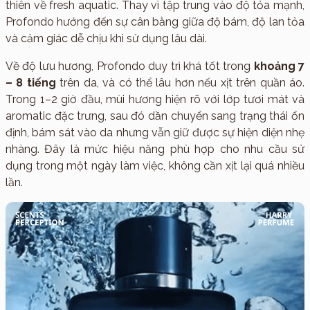
thiên về fresh aquatic. Thay vì tập trung vào độ tỏa mạnh,
Profondo hướng đến sự cân bằng giữa độ bám, độ lan tỏa
và cảm giác dễ chịu khi sử dụng lâu dài.
Về độ lưu hương, Profondo duy trì khá tốt trong
khoảng 7
– 8 tiếng
trên da, và có thể lâu hơn nếu xịt trên quần áo.
Trong 1–2 giờ đầu, mùi hương hiện rõ với lớp tươi mát và
aromatic đặc trưng, sau đó dần chuyển sang trạng thái ổn
định, bám sát vào da nhưng vẫn giữ được sự hiện diện nhẹ
nhàng. Đây là mức hiệu năng phù hợp cho nhu cầu sử
dụng trong một ngày làm việc, không cần xịt lại quá nhiều
lần.