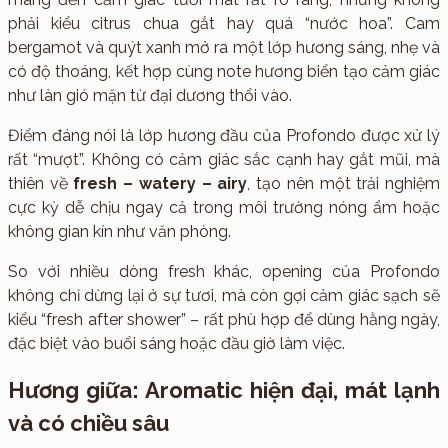
phải kiểu citrus chua gắt hay quá “nước hoa”. Cam
bergamot và quýt xanh mở ra một lớp hương sáng, nhẹ và
có độ thoáng, kết hợp cùng note hương biển tạo cảm giác
như làn gió mặn từ đại dương thổi vào.
Điểm đáng nói là lớp hương đầu của Profondo được xử lý
rất “mượt”. Không có cảm giác sắc cạnh hay gắt mũi, mà
thiên về
fresh – watery – airy
, tạo nên một trải nghiệm
cực kỳ dễ chịu ngay cả trong môi trường nóng ẩm hoặc
không gian kín như văn phòng.
So với nhiều dòng fresh khác, opening của Profondo
không chỉ dừng lại ở sự tươi, mà còn gợi cảm giác sạch sẽ
kiểu “fresh after shower” – rất phù hợp để dùng hằng ngày,
đặc biệt vào buổi sáng hoặc đầu giờ làm việc.
Hương giữa: Aromatic hiện đại, mát lạnh
và có chiều sâu