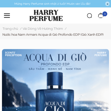
Mừng Harry Perfume sinh nhật 2 tuổi! Muôn vàn Ưu đãi!
0
Trang chủ
/
Vài Dòng Về Hương Thơm
/
Nước hoa Nam Armani Acqua di Giò Profondo EDP (Giò Xanh EDP)