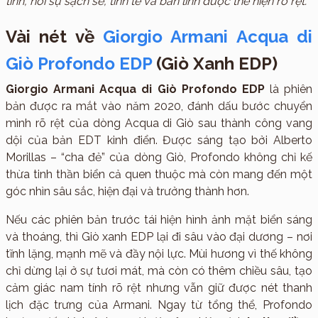
tĩnh, nơi sự sạch sẽ, tinh tế và bản lĩnh được thể hiện rõ rệt.
Vài nét về
Giorgio Armani Acqua di
Giò Profondo EDP
(Giò Xanh EDP)
Giorgio Armani Acqua di Giò Profondo EDP
là phiên
bản được ra mắt vào năm 2020, đánh dấu bước chuyển
mình rõ rệt của dòng Acqua di Giò sau thành công vang
dội của bản EDT kinh điển. Được sáng tạo bởi Alberto
Morillas – “cha đẻ” của dòng Giò, Profondo không chỉ kế
thừa tinh thần biển cả quen thuộc mà còn mang đến một
góc nhìn sâu sắc, hiện đại và trưởng thành hơn.
Nếu các phiên bản trước tái hiện hình ảnh mặt biển sáng
và thoáng, thì Giò xanh EDP lại đi sâu vào đại dương – nơi
tĩnh lặng, mạnh mẽ và đầy nội lực. Mùi hương vì thế không
chỉ dừng lại ở sự tươi mát, mà còn có thêm chiều sâu, tạo
cảm giác nam tính rõ rệt nhưng vẫn giữ được nét thanh
lịch đặc trưng của Armani. Ngay từ tổng thể, Profondo