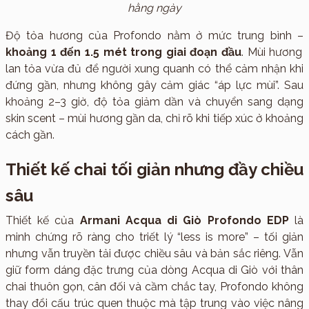
hằng ngày
Độ tỏa hương của Profondo nằm ở mức trung bình –
khoảng 1 đến 1.5 mét trong giai đoạn đầu
. Mùi hương
lan tỏa vừa đủ để người xung quanh có thể cảm nhận khi
đứng gần, nhưng không gây cảm giác “áp lực mùi”. Sau
khoảng 2–3 giờ, độ tỏa giảm dần và chuyển sang dạng
skin scent – mùi hương gần da, chỉ rõ khi tiếp xúc ở khoảng
cách gần.
Thiết kế chai tối giản nhưng đầy chiều
sâu
Thiết kế của
Armani Acqua di Giò Profondo EDP
là
minh chứng rõ ràng cho triết lý “less is more” – tối giản
nhưng vẫn truyền tải được chiều sâu và bản sắc riêng. Vẫn
giữ form dáng đặc trưng của dòng Acqua di Giò với thân
chai thuôn gọn, cân đối và cầm chắc tay, Profondo không
thay đổi cấu trúc quen thuộc mà tập trung vào việc nâng