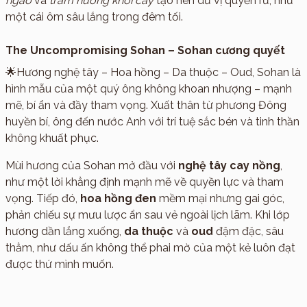
ngào
và
trầm hương khói cay
tạo nên dư vị quyến rũ, như
một cái ôm sâu lắng trong đêm tối.
The Uncompromising Sohan – Sohan cương quyết
🌟Hương nghệ tây – Hoa hồng – Da thuộc – Oud, Sohan là
hình mẫu của một quý ông không khoan nhượng – mạnh
mẽ, bí ẩn và đầy tham vọng. Xuất thân từ phương Đông
huyền bí, ông đến nước Anh với trí tuệ sắc bén và tinh thần
không khuất phục.
Mùi hương của Sohan mở đầu với
nghệ tây cay nồng
,
như một lời khẳng định mạnh mẽ về quyền lực và tham
vọng. Tiếp đó,
hoa hồng đen
mềm mại nhưng gai góc,
phản chiếu sự mưu lược ẩn sau vẻ ngoài lịch lãm. Khi lớp
hương dần lắng xuống,
da thuộc
và
oud
đậm đặc, sâu
thẳm, như dấu ấn không thể phai mờ của một kẻ luôn đạt
được thứ mình muốn.