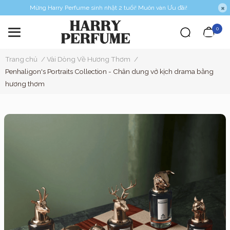
Mừng Harry Perfume sinh nhật 2 tuổi! Muôn vàn Ưu đãi!
0
Trang chủ
/
Vài Dòng Về Hương Thơm
/
Penhaligon's Portraits Collection - Chân dung vở kịch drama bằng
hương thơm