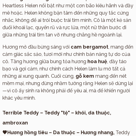
Heartless Helen nổi bật như một cơn bão kiêu hãnh và đầy
mê hoặc. Helen không bận tâm đến những quy tắc cứng
nhắc, không để ai trói buộc trái tim mình. Cô là một kẻ săn
đuổi khoái lạc, quyến rũ và rực lửa, một nữ thần bước đi
giữa những trái tim tan vỡ nhưng chẳng hề ngoảnh lại.
Hương mở đầu bừng sáng với
cam bergamot
, mang đến
cảm giác sắc sảo, tươi mới như chính bản năng tự do của
cô. Tầng hương giữa bung tỏa hương
hoa huệ
, đầy táo
bạo và gợi cảm, như chính cách Helen làm lu mờ tất cả
những ai xung quanh. Cuối cùng,
gỗ kem
mang đến nét
mềm mại, nhưng đừng nhầm tưởng rằng Helen sẽ dừng lại
—vì cô ấy sinh ra không phải để yêu ai, mà để khiến người
khác yêu mình.
Terrible Teddy – Teddy "tệ" – khói, da thuộc,
ambroxan
🖤Hương hồng tiêu – Da thuộc – Hương nhang,
Teddy