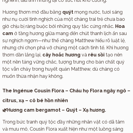
nghênh, láu lỉnh nhưng lại có sức hút khó cưỡng.
Hương thơm mở đầu bằng
quýt
mọng nước, tươi sáng
như nụ cười tinh nghịch của một chàng trai trẻ chưa bao
giờ chịu bị ràng buộc bởi những quy tắc cứng nhắc.
Hoa
cam
ở tầng hương giữa mang đến chút thanh lịch ẩn sau
sự nghịch ngợm—như thể chàng Matthew hiểu rõ luật lệ,
nhưng chỉ chọn phá vỡ chúng một cách tinh tế. Khi hương
thơm dần lắng lại,
cây hoắc hương
và
rêu sồi
tạo nên
một nền tảng vững chắc, tượng trưng cho bản chất quý
tộc vẫn chảy trong huyết quản Matthew, dù chàng có
muốn thừa nhận hay không.
The Ingénue Cousin Flora – Cháu họ Flora ngây ngô –
citrus, xạ – cô bé hồn nhiên
🌿Hương cam bergamot – Quýt – Xạ hương.
Trong bức tranh quý tộc đầy những nhân vật có dã tâm
và mưu mô, Cousin Flora xuất hiện như một luồng sáng