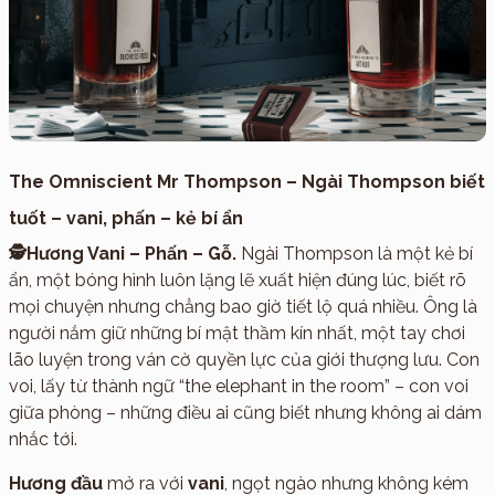
The Omniscient Mr Thompson – Ngài Thompson biết
tuốt – vani, phấn – kẻ bí ẩn
🕵️Hương Vani – Phấn – Gỗ.
Ngài Thompson là một kẻ bí
ẩn, một bóng hình luôn lặng lẽ xuất hiện đúng lúc, biết rõ
mọi chuyện nhưng chẳng bao giờ tiết lộ quá nhiều. Ông là
người nắm giữ những bí mật thầm kín nhất, một tay chơi
lão luyện trong ván cờ quyền lực của giới thượng lưu. Con
voi, lấy từ thành ngữ “the elephant in the room” – con voi
giữa phòng – những điều ai cũng biết nhưng không ai dám
nhắc tới.
Hương đầu
mở ra với
vani
, ngọt ngào nhưng không kém