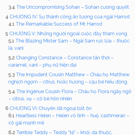
The Uncompromising Sohan – Sohan cương quyết
CHƯƠNG IV: Sự thành công ấn tượng của ngài Harrod
The Remarkable Success of Mr. Harrod
CHƯƠNG V: Những người ngoài cuộc đầy tham vọng
The Blazing Mister Sam – Ngài Sam rực lửa – thuốc
lá, vani
Changing Constance – Constance tân thời –
caramel, vani – phụ nữ hiện đại
The Impudent Cousin Matthew – Cháu họ Matthew
nghịch ngợm – citrus, hoắc hương – cậu bé hiếu động
The Ingénue Cousin Flora – Cháu họ Flora ngây ngô
– citrus, xạ – cô bé hồn nhiên
CHƯƠNG VI: Chuyến dã ngoại bất ổn
Heartless Helen – Helen vô tình – huệ, cashmeran –
cô gái mạnh mẽ
Terrible Teddy – Teddy "tệ" – khói, da thuộc,