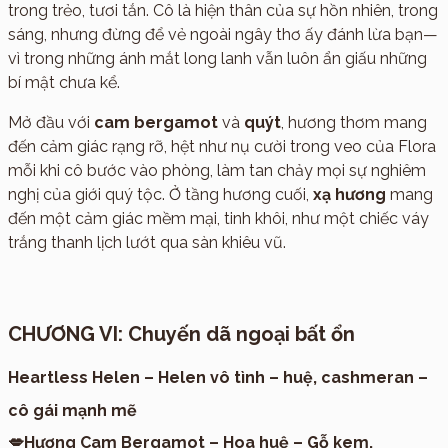
trong trẻo, tươi tắn. Cô là hiện thân của sự hồn nhiên, trong
sáng, nhưng đừng để vẻ ngoài ngây thơ ấy đánh lừa bạn—
vì trong những ánh mắt long lanh vẫn luôn ẩn giấu những
bí mật chưa kể.
Mở đầu với
cam bergamot
và
quýt
, hương thơm mang
đến cảm giác rạng rỡ, hệt như nụ cười trong veo của Flora
mỗi khi cô bước vào phòng, làm tan chảy mọi sự nghiêm
nghị của giới quý tộc. Ở tầng hương cuối,
xạ hương
mang
đến một cảm giác mềm mại, tinh khôi, như một chiếc váy
trắng thanh lịch lướt qua sàn khiêu vũ.
CHƯƠNG VI: Chuyến dã ngoại bất ổn
Heartless Helen – Helen vô tình – huệ, cashmeran –
cô gái mạnh mẽ
💋Hương Cam Bergamot – Hoa huệ – Gỗ kem.