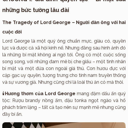
những bức tường lâu đài
The Tragedy of Lord George – Người đàn ông với hai
cuộc đời
Lord George là một quý ông chuẩn mực, giàu có, quyền
lực và được cả xã hội kính nể. Nhưng đằng sau hình ảnh đó
là những bí mật không ai ngờ tới. Ông có một cuộc sống
song song, với những đam mê bị che giấu – một tình nhân
bí mật và một đứa con ngoài giá thú. Con hươu đực với
cặp gạc uy quyền, tượng trưng cho tính nam truyền thống
và sự vương giả. Nhưng cũng chỉ là loài thú ăn cỏ mà thôi.
🕯
Hương thơm của Lord George
mang đậm dấu ấn quý
tộc: Rượu brandy nồng ấm, đậu tonka ngọt ngào và hổ
phách trầm lặng – tất cả tạo nên sự mạnh mẽ nhưng cũng
đầy bí ẩn.