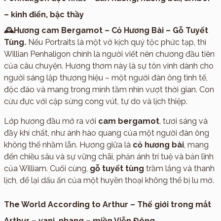
– kinh điển, bậc thầy
🕰️Hương cam Bergamot – Cỏ Hương Bài – Gỗ Tuyết
Tùng.
Nếu Portraits là một vở kịch quý tộc phức tạp, thì
Willian Penhaligon chính là người viết nên chương đầu tiên
của câu chuyện. Hương thơm này là sự tôn vinh dành cho
người sáng lập thương hiệu – một người đàn ông tinh tế,
độc đáo và mang trong mình tầm nhìn vượt thời gian. Con
cừu đực với cặp sừng cong vút, tự do và lịch thiệp.
Lớp hương đầu mở ra với
cam bergamot
, tươi sáng và
đầy khí chất, như ánh hào quang của một người đàn ông
không thể nhầm lẫn. Hương giữa là
cỏ hương bài
, mang
đến chiều sâu và sự vững chãi, phản ánh trí tuệ và bản lĩnh
của William. Cuối cùng,
gỗ tuyết tùng
trầm lắng và thanh
lịch, để lại dấu ấn của một huyền thoại không thể bị lu mờ.
The World According to Arthur – Thế giới trong mắt
Arthur – vani, nhang – miền Viễn Đông