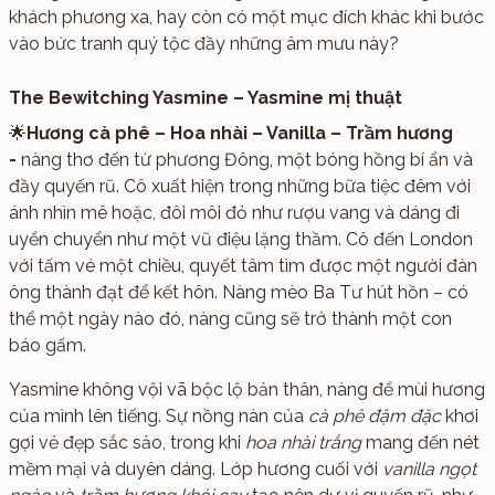
khách phương xa, hay còn có một mục đích khác khi bước
vào bức tranh quý tộc đầy những âm mưu này?
The Bewitching Yasmine – Yasmine mị thuật
🌟
Hương cà phê – Hoa nhài – Vanilla – Trầm hương
-
nàng thơ đến từ phương Đông, một bóng hồng bí ẩn và
đầy quyến rũ. Cô xuất hiện trong những bữa tiệc đêm với
ánh nhìn mê hoặc, đôi môi đỏ như rượu vang và dáng đi
uyển chuyển như một vũ điệu lặng thầm. Cô đến London
với tấm vé một chiều, quyết tâm tìm được một người đàn
ông thành đạt để kết hôn. Nàng mèo Ba Tư hút hồn – có
thể một ngày nào đó, nàng cũng sẽ trở thành một con
báo gấm.
Yasmine không vội vã bộc lộ bản thân, nàng để mùi hương
của mình lên tiếng. Sự nồng nàn của
cà phê đậm đặc
khơi
gợi vẻ đẹp sắc sảo, trong khi
hoa nhài trắng
mang đến nét
mềm mại và duyên dáng. Lớp hương cuối với
vanilla ngọt