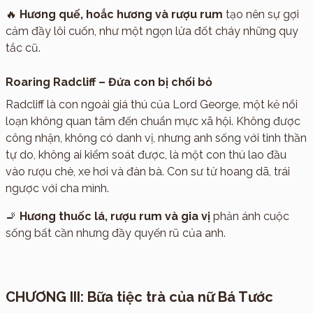
🔥
Hương quế, hoắc hương và rượu rum
tạo nên sự gợi
cảm đầy lôi cuốn, như một ngọn lửa đốt cháy những quy
tắc cũ.
Roaring Radcliff – Đứa con bị chối bỏ
Radcliff là con ngoài giá thú của Lord George, một kẻ nổi
loạn không quan tâm đến chuẩn mực xã hội. Không được
công nhận, không có danh vị, nhưng anh sống với tinh thần
tự do, không ai kiểm soát được, là một con thú lao đầu
vào rượu chè, xe hơi và đàn bà. Con sư tử hoang dã, trái
ngược với cha mình.
🚬
Hương thuốc lá, rượu rum và gia vị
phản ánh cuộc
sống bất cần nhưng đầy quyến rũ của anh.
CHƯƠNG III: Bữa tiệc trà của nữ Bá Tước