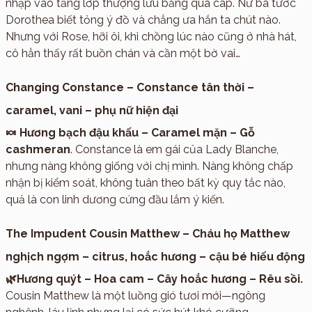
nhập vào tầng lớp thượng lưu bằng quà cáp. Nữ bá tước
Dorothea biết tỏng ý đồ và chẳng ưa hắn ta chút nào.
Nhưng với Rose, hỡi ôi, khi chồng lúc nào cũng ở nhà hát,
cô hẳn thấy rất buồn chán và cần một bờ vai…
Changing Constance – Constance tân thời –
caramel, vani – phụ nữ hiện đại
🍬 Hương bạch đậu khấu – Caramel mặn – Gỗ
cashmeran
. Constance là em gái của Lady Blanche,
nhưng nàng không giống với chị mình. Nàng không chấp
nhận bị kiểm soát, không tuân theo bất kỳ quy tắc nào,
quả là con linh dương cứng đầu lắm ý kiến.
The Impudent Cousin Matthew – Cháu họ Matthew
nghịch ngợm – citrus, hoắc hương – cậu bé hiếu động
🌿Hương quýt – Hoa cam – Cây hoắc hương – Rêu sồi.
Cousin Matthew là một luồng gió tươi mới—ngông