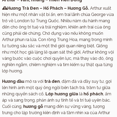
🕰️Hương Trà Đen – Hổ Phách – Hương Gỗ.
Arthur xuất
hiện như một nhân vật bí ẩn, em trai lãnh chúa George vừa
trở về London từ Trung Quốc. Nhiều năm du hành mang
đến cho ông trí tuệ và trải nghiệm, khiến anh trai của ông
cũng phải dè chừng. Chớ đụng vào nếu không muốn
Arthur phun ra lửa. Con rồng Trung Hoa, mang trong mình
tư tưởng sâu sắc và một thế giới quan riêng biệt. Giống
như một học giả lặng lẽ quan sát thế giới, Arthur không vội
vàng bước vào cuộc chơi quyền lực, mà thay vào đó, ông
nghiền ngẫm, chiêm nghiệm và tìm kiếm sự thật qua từng
lớp hương.
Hương đầu
mở ra với
trà đen
, đậm đà và đầy suy tư, gợi
lên hình ảnh một quý ông ngồi bên tách trà, trầm tư giữa
những quyển sách cổ.
Lớp hương giữa
là
hổ phách
, ấm
áp và sang trọng, phản ánh sự tinh tế và trí tuệ uyên bác.
Cuối cùng,
hương gỗ
mang đến sự vững vàng, tượng
trưng cho lập trường kiên định và tầm nhìn xa của Arthur