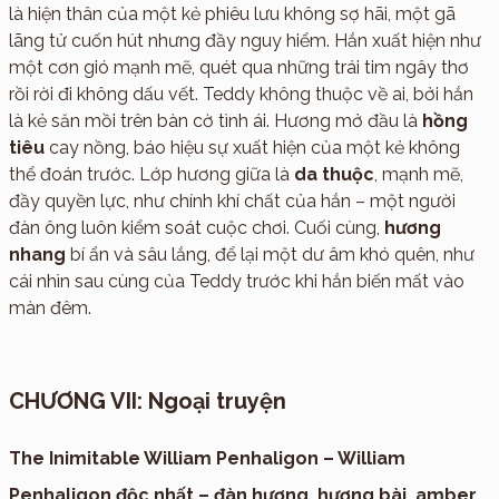
là hiện thân của một kẻ phiêu lưu không sợ hãi, một gã
lãng tử cuốn hút nhưng đầy nguy hiểm. Hắn xuất hiện như
một cơn gió mạnh mẽ, quét qua những trái tim ngây thơ
rồi rời đi không dấu vết. Teddy không thuộc về ai, bởi hắn
là kẻ săn mồi trên bàn cờ tình ái. Hương mở đầu là
hồng
tiêu
cay nồng, báo hiệu sự xuất hiện của một kẻ không
thể đoán trước. Lớp hương giữa là
da thuộc
, mạnh mẽ,
đầy quyền lực, như chính khí chất của hắn – một người
đàn ông luôn kiểm soát cuộc chơi. Cuối cùng,
hương
nhang
bí ẩn và sâu lắng, để lại một dư âm khó quên, như
cái nhìn sau cùng của Teddy trước khi hắn biến mất vào
màn đêm.
CHƯƠNG VII: Ngoại truyện
The Inimitable William Penhaligon – William
Penhaligon độc nhất – đàn hương, hương bài, amber