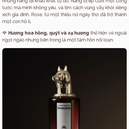
nhưng nàng lại khao khát tự do. Nàng bị ép cưới một công
tước mà mình không yêu, và tìm cách vùng vẫy khỏi xiềng
xích gia đình. Rose, từ một thiếu nữ ngây thơ đã trở thành
một con hồ li.
🌹
Hương hoa hồng, quýt và xạ hương
thể hiện vẻ ngoài
ngọt ngào nhưng bên trong là một tâm hồn nổi loạn.