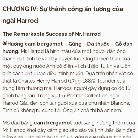
CHƯƠNG IV: Sự thành công ấn tượng của
ngài Harrod
The Remarkable Success of Mr. Harrod
🌟Hương cam bergamot – Gừng – Da thuộc – Gỗ đàn
hương.
Mr. Harrod là hình mẫu của một người đàn ông
thành đạt, tinh tế và đầy quyền lực. Ông là hiện thân của
một quý ông nước Anh cổ điển – lịch thiệp, tự tin và luôn
biết cách đạt được điều mình muốn. Dựa trên nhân vật có
thật là Charles Henry Harrod (1799-1885), founder của
trung tâm thương mại Harrods, người gầy dựng cơ đồ từ
gánh hàng rau. Trong vũ trụ Portrait Collection, ngài
Harrod Gấu đen còn là người xưa của phu nhân Blanche.
Tình cũ không rủ cũng tới. Ông ăn chả thì bà ăn nem.
Mở đầu bằng
cam bergamot
tươi sáng, hương thơm của
Mr. Harrod khơi dậy cảm giác sắc sảo và tinh thần lãnh đạo
bẩm sinh. Lớp giữa bùng nổ với
gừng cay nồng
, tạo nên