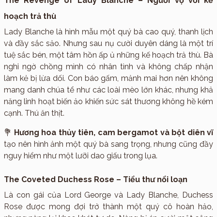
The Revenge of Lady Blanche – Người vợ với kế
hoạch trả thù
Lady Blanche là hình mẫu một quý bà cao quý, thanh lịch
và đầy sắc sảo. Nhưng sau nụ cười duyên dáng là một trí
tuệ sắc bén, một tâm hồn ấp ủ những kế hoạch trả thù. Bà
nghi ngờ chồng mình có nhân tình và không chấp nhận
làm kẻ bị lừa dối. Con báo gấm, mảnh mai hơn nên không
mang danh chúa tể như các loài mèo lớn khác, nhưng khả
năng linh hoạt biến ảo khiến sức sát thương không hề kém
cạnh. Thú ăn thịt.
💐
Hương hoa thủy tiên, cam bergamot và bột diên vĩ
tạo nên hình ảnh một quý bà sang trọng, nhưng cũng đầy
nguy hiểm như một lưỡi dao giấu trong lụa.
The Coveted Duchess Rose – Tiểu thư nổi loạn
Là con gái của Lord George và Lady Blanche, Duchess
Rose được mong đợi trở thành một quý cô hoàn hảo,