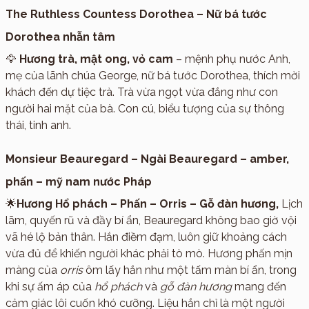
The Ruthless Countess Dorothea – Nữ bá tước
Dorothea nhẫn tâm
🦅
Hương trà, mật ong, vỏ cam
– mệnh phụ nước Anh,
mẹ của lãnh chúa George, nữ bá tước Dorothea, thích mời
khách đến dự tiệc trà. Trà vừa ngọt vừa đắng như con
người hai mặt của bà. Con cú, biểu tượng của sự thông
thái, tinh anh.
Monsieur Beauregard – Ngài Beauregard – amber,
phấn – mỹ nam nước Pháp
🌟
Hương Hổ phách – Phấn – Orris – Gỗ đàn hương,
Lịch
lãm, quyến rũ và đầy bí ẩn, Beauregard không bao giờ vội
vã hé lộ bản thân. Hắn điềm đạm, luôn giữ khoảng cách
vừa đủ để khiến người khác phải tò mò. Hương phấn mịn
màng của
orris
ôm lấy hắn như một tấm màn bí ẩn, trong
khi sự ấm áp của
hổ phách
và
gỗ đàn hương
mang đến
cảm giác lôi cuốn khó cưỡng. Liệu hắn chỉ là một người