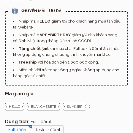
KHUYẾN MÃI - ƯU ĐÃI
Nhập mã
HELLO
giảm 5% cho khách hàng mua lần đầu
tại Website.
Nhập mã
HAPPYBIRTHDAY
giảm 5% cho khách hàng
có Sinh Nhật trong tháng (xác minh CCCD).
Tặng chiết 5ml
khi mua chai Fullbox (>60ml & >1 triệu,
không áp dụng chung chương trình khuyến mãi khác).
Freeship
với hóa đơn trên 1.000.000 đồng.
Miễn phí đổi trả trong vòng 3 ngày. Không áp dụng cho
hàng gốc và chiết.
Mã giảm giá
HELLO
BLANCHEBETE
SUMMER
Dung tích:
Full 100ml
Full 100ml
Tester 100ml