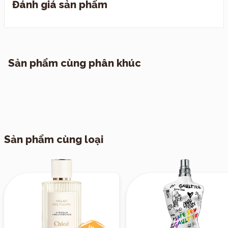
Đánh giá sản phẩm
Hương đầu:
Mở đầu với sự tươi mát của cam
I. Quy định đổi trả
bergamot từ Ý, kết hợp với hương tiêu đen cay
II. Chính sách vận chuyển
nồng, mang đến một cảm giác sảng khoái và
1. TP. Hồ Chí Minh
đầy năng lượng.
Sản phẩm cùng phân khúc
Hương giữa:
Lớp hương giữa là sự hòa quyện
giữa hoa oải hương, hương đất và than chì, tạo
nên một sự tương phản độc đáo giữa sự tươi
mát và ấm áp.
Hương cuối:
Hương nền kết hợp giữa hương
2. Các tỉnh khác
Ambroxan, hoắc hương và kim loại, mang lại cảm
Sản phẩm cùng loại
giác nam tính, mạnh mẽ và bền lâu.
III. Vận chuyển hẹn giờ theo yêu cầu
*CHÍNH SÁCH KIỂM HÀNG