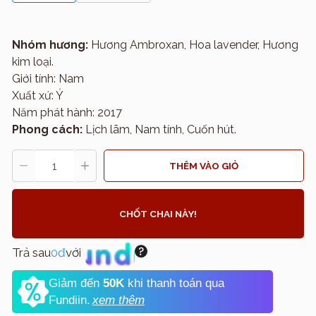
Nhóm hương:
Hương Ambroxan, Hoa lavender, Hương
kim loại.
Giới tính: Nam
Xuất xứ: Ý
Năm phát hành: 2017
Phong cách:
Lịch lãm, Nam tính, Cuốn hút.
THÊM VÀO GIỎ
CHỐT CHAI NÀY!
Trả sau
0đ
với
Giảm đến
50K
khi thanh toán qua
Fundiin.
xem thêm