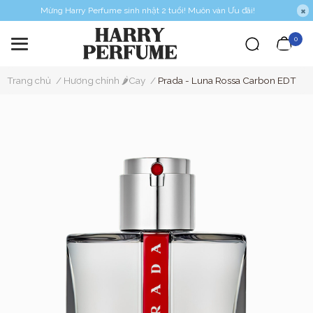
Mừng Harry Perfume sinh nhật 2 tuổi! Muôn vàn Ưu đãi!
0
Trang chủ
/
Hương chính 🌶️Cay
/
Prada - Luna Rossa Carbon EDT