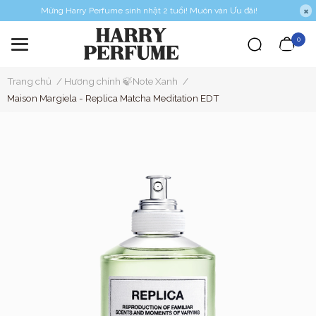
Mừng Harry Perfume sinh nhật 2 tuổi! Muôn vàn Ưu đãi!
0
Trang chủ
/
Hương chính 🍃Note Xanh
/
Maison Margiela - Replica Matcha Meditation EDT