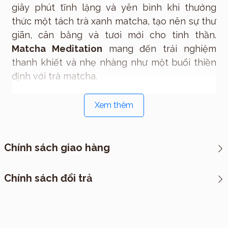
giây phút tĩnh lặng và yên bình khi thưởng
thức một tách trà xanh matcha, tạo nên sự thư
giãn, cân bằng và tươi mới cho tinh thần.
Matcha Meditation
mang đến trải nghiệm
thanh khiết và nhẹ nhàng như một buổi thiền
định với trà matcha.
Cảm hứng
Xem thêm
Lấy cảm hứng từ những nghi thức thưởng trà
matcha tại Nhật Bản và sự tĩnh lặng của thiền
định,
Matcha Meditation
mang đến trải
Chính sách giao hàng
nghiệm mùi hương giúp xoa dịu tinh thần, cho
phép người dùng hòa mình vào không gian
*CHÍNH SÁCH VẬN CHUYỂN
Chính sách đổi trả
yên tĩnh và thanh bình. Đây là một sự kết hợp
I. Cách thức đóng hàng
hoàn hảo giữa sự tươi mới của trà xanh và nét
ngọt ngào của sô cô la trắng, mang đến cảm