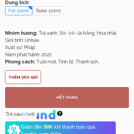
Dung tích:
Full 100ml
Tester 100ml
Nhóm hương:
Trà xanh, Sô- cô- la trắng, Hoa nhài.
Giới tính: Unisex
Xuất xứ: Pháp
Năm phát hành: 2021
Phong cách:
Tươi mới, Tinh tế, Thanh lịch.
THÊM VÀO GIỎ
HẾT HÀNG
Trả sau
0đ
với
Giảm đến
50K
khi thanh toán qua