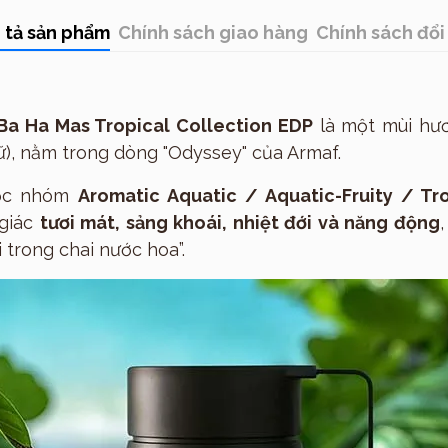
Thương hiệu
 tả sản phẩm
Chính sách giao hàng
Chính sách đổi 
Ba Ha Mas Tropical Collection EDP
là một mùi h
ữ), nằm trong dòng "Odyssey" của Armaf.
uộc nhóm
Aromatic Aquatic / Aquatic-Fruity / Tr
giác
tươi mát, sảng khoái, nhiệt đới và năng động
i trong chai nước hoa”.