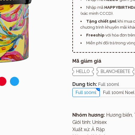
Nhập mã
HAPPYBIRTHD
(xác minh CCCD).
Tặng chiết 5ml
khi mua c
chương trình khuyến mãi khác
Freeship
với hóa đơn trê
Miễn phí đổi trả trong vò
Mã giảm giá
HELLO
BLANCHEBETE
Dung tích:
Full 100ml
Full 100ml
Full 100ml Noel
Giới thiệu
Nhóm hương:
Hương biển, T
Giới tính: Unisex
Xuất xứ: Ả Rập