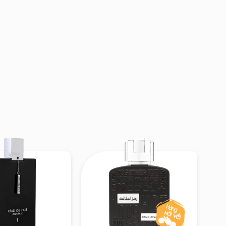
sảng khoái.
nsition sang lớp
t, hơi mặn – ẩm,
 đầu, thêm chiều
áp, hơi ngọt, có
c “tình dư biển +
ne + woody-amber
 dứt ở nền gỗ-xạ-
 nghỉ dưỡng, rất