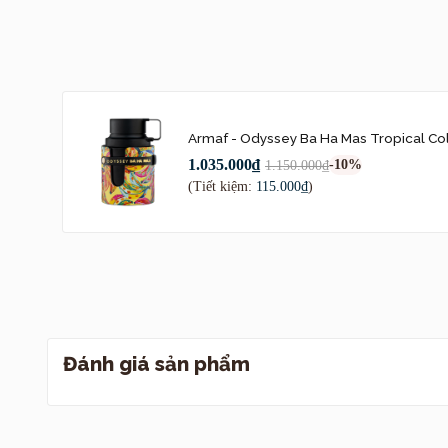
Thiết kế
Bao bì và c
thân chai đ
nắng, nhiệt 
Armaf - Odyssey Ba Ha Mas Tropical Co
Nắp chai mà
1.035.000₫
-10%
1.150.000₫
MAS” in màu 
(Tiết kiệm:
115.000₫
)
Tổng thể, c
— phù hợp v
Nốt hương
Cấu trúc nốt hư
biển – trái cây 
Đánh giá sản phẩm
Hương đầu:
khoảnh khắc 