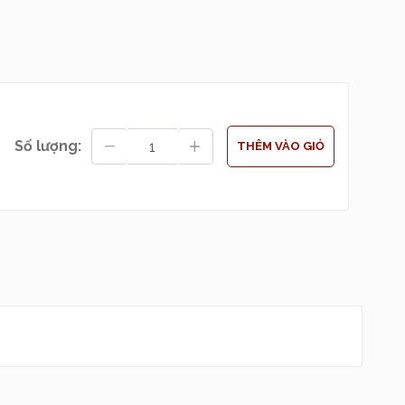
ật và trẻ trung
—
 tưởng đến biển,
anh.
n “ODYSSEY BA HA
Số lượng:
THÊM VÀO GIỎ
á tính.
 kiện phong cách
.
g cách
tropical –
ối biển. Ngay từ
ệt đới + một chút