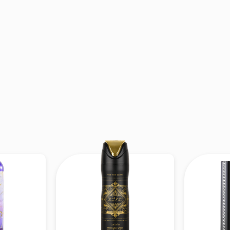
ất nhẹ gợi cảm giác đang ở bãi biển, nắng & gió, rất 
:
Hương nước, Hoa súng, Rêu sồi, Nhũ hương. Tra
 biển + hoa + rêu đất nhẹ” tạo cảm giác thanh thoá
iữa thiên nhiên biển và hoa cỏ, làm giảm bớt ngọt
ại hơn.
:
Gỗ tuyết tùng, Hổ phách, Xạ hương, Đường. Nền ấm 
& xạ giúp tổng thể bám mùi tốt hơn, giữ lại cảm giá
hương nước/ trái cây dần lắng xuống.
Hmagazine
:
Một hương thơm pha trộn
fruity + aquatic + mari
ái cây nhiệt đới ngọt mát, đi qua biển + hoa nước,
 nhớ biển xanh, bãi cát, gió nắng và không khí
 vibe”.