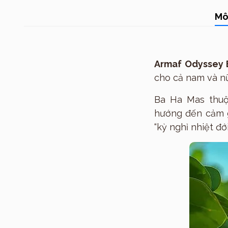
Mô
Armaf Odyssey 
cho cả nam và n
Ba Ha Mas th
hướng đến cảm 
“kỳ nghỉ nhiệt đớ