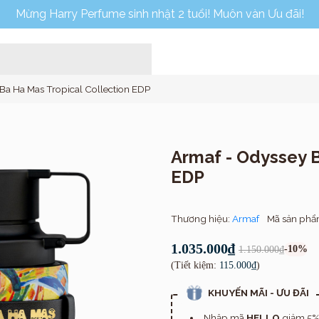
Mừng Harry Perfume sinh nhật 2 tuổi! Muôn vàn Ưu đãi!
Ba Ha Mas Tropical Collection EDP
Armaf - Odyssey B
EDP
Home
Thương hiệu:
Armaf
Mã sản ph
1.035.000₫
-10%
1.150.000₫
(Tiết kiệm:
115.000₫
)
KHUYẾN MÃI - ƯU ĐÃI
Nhập mã
HELLO
giảm 5% 