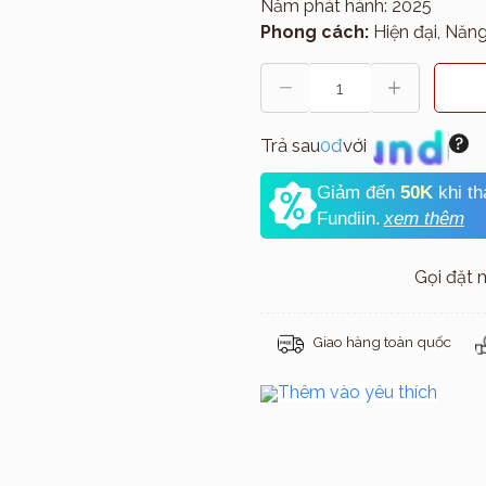
Năm phát hành: 2025
Phong cách:
Hiện đại, Năng
Trả sau
0đ
với
Giảm đến
50K
khi t
Fundiin.
xem thêm
Gọi đặt
Giao hàng toàn quốc
Thêm vào yêu thích