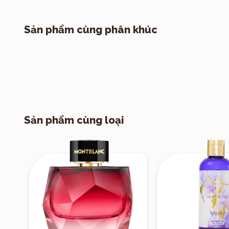
“biển mặn” r
Hương giữa
Sản phẩm cùng phân khúc
hương “nước
hòa quyện g
sâu & mềm m
Hương cuối
chút ấm gỗ 
ấm áp” khi 
Sản phẩm cùng loại
Tổng thể hương
— khai mở với tr
ngọt ấm. Nó gợi
“summer / resort
Phong cách