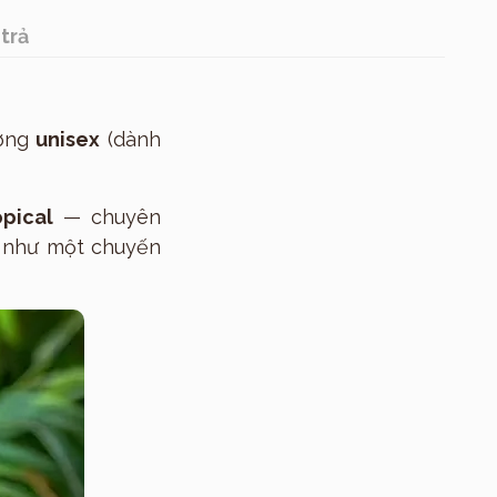
trả
ương
unisex
(dành
opical
— chuyên
, như một chuyến