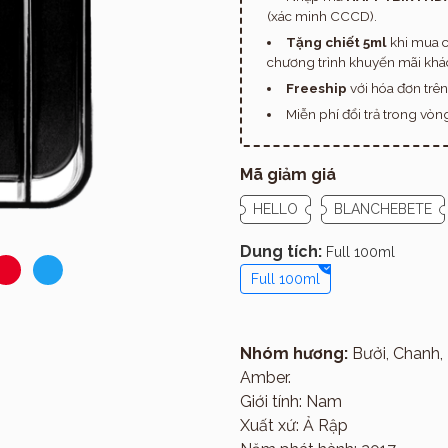
(xác minh CCCD).
Tặng chiết 5ml
khi mua c
chương trình khuyến mãi khác
Freeship
với hóa đơn trê
Miễn phí đổi trả trong vò
Mã giảm giá
HELLO
BLANCHEBETE
Dung tích:
Full 100ml
Full 100ml
Nhóm hương:
Bưởi, Chanh, 
Giới thiệu
Amber.
Giới tính: Nam
Xuất xứ: Ả Rập