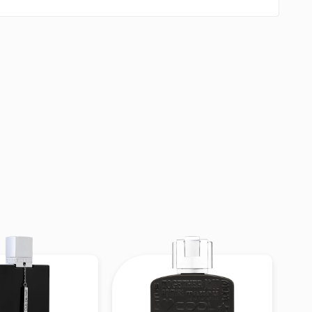
i mát
,
trái cây
, và