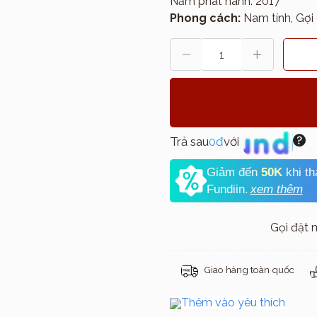
Năm phát hành: 2017
Phong cách:
Nam tính, Gợi
Trả sau
0đ
với
Giảm đến
50K
khi t
Fundiin.
xem thêm
Gọi đặt
Giao hàng toàn quốc
Thêm vào yêu thích