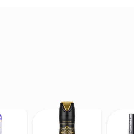
Hmagazine
 EDP
là sự kết hợp hoàn hảo giữa các nốt hương
tươ