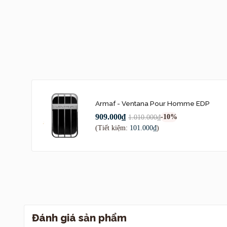
Thiết kế:
ARMAF Ventana
cùng lớp vỏ kim 
nhiệt của những
nước hoa này. Tổ
nước hoa dành c
Armaf - Ventana Pour Homme EDP
909.000₫
-10%
1.010.000₫
(Tiết kiệm:
101.000₫
)
Đánh giá sản phẩm