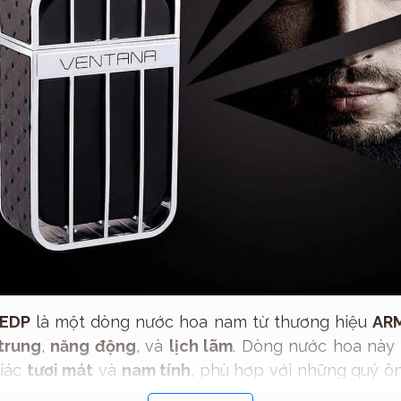
Sản phẩm
 EDP
là một dòng nước hoa nam từ thương hiệu
AR
 trung
,
năng động
, và
lịch lãm
. Dòng nước hoa này 
iác
tươi mát
và
nam tính
, phù hợp với những quý ô
 hút
trong mọi hoàn cảnh.