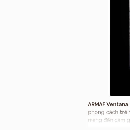
ARMAF Ventana
phong cách
trẻ
mang đến cảm g
sự
tự tin
và
cuốn