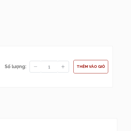
màu sắc
xám đen
 nhớ đến lưới tản
khoáng
của dòng
rọng
của một chai
Số lượng:
THÊM VÀO GIỎ