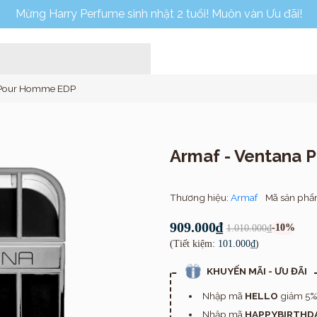
Mừng Harry Perfume sinh nhật 2 tuổi! Muôn vàn Ưu đãi!
 Pour Homme EDP
Armaf - Ventana
Thương hiệu:
Armaf
Mã sản ph
Home
909.000₫
-10%
1.010.000₫
(Tiết kiệm:
101.000₫
)
KHUYẾN MÃI - ƯU ĐÃI
Nhập mã
HELLO
giảm 5% 
Nhập mã
HAPPYBIRTHD