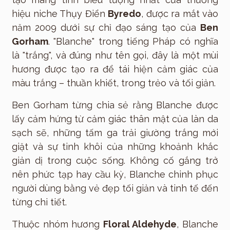
hiệu niche Thụy Điển
Byredo
, được ra mắt vào
năm 2009 dưới sự chỉ đạo sáng tạo của
Ben
Gorham
. "Blanche" trong tiếng Pháp có nghĩa
là "trắng", và đúng như tên gọi, đây là một mùi
hương được tạo ra để tái hiện cảm giác của
màu trắng – thuần khiết, trong trẻo và tối giản.
Ben Gorham từng chia sẻ rằng Blanche được
lấy cảm hứng từ cảm giác thân mật của làn da
sạch sẽ, những tấm ga trải giường trắng mới
giặt và sự tinh khôi của những khoảnh khắc
giản dị trong cuộc sống. Không cố gắng trở
nên phức tạp hay cầu kỳ, Blanche chinh phục
người dùng bằng vẻ đẹp tối giản và tinh tế đến
từng chi tiết.
Thuộc nhóm hương
Floral Aldehyde
, Blanche