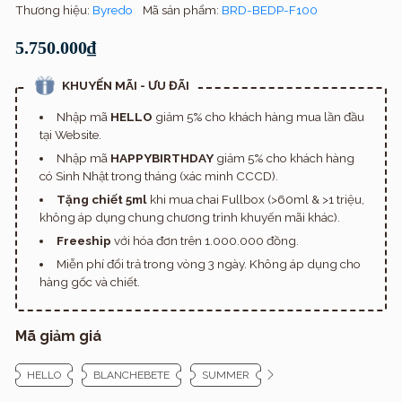
Thương hiệu:
Byredo
Mã sản phẩm:
BRD-BEDP-F100
5.750.000₫
KHUYẾN MÃI - ƯU ĐÃI
Nhập mã
HELLO
giảm 5% cho khách hàng mua lần đầu
tại Website.
Nhập mã
HAPPYBIRTHDAY
giảm 5% cho khách hàng
có Sinh Nhật trong tháng (xác minh CCCD).
Tặng chiết 5ml
khi mua chai Fullbox (>60ml & >1 triệu,
không áp dụng chung chương trình khuyến mãi khác).
Freeship
với hóa đơn trên 1.000.000 đồng.
Miễn phí đổi trả trong vòng 3 ngày. Không áp dụng cho
hàng gốc và chiết.
Mã giảm giá
HELLO
BLANCHEBETE
SUMMER