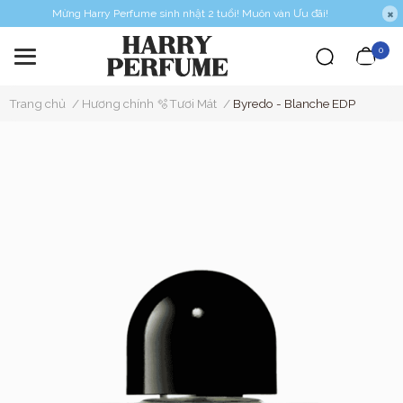
Mừng Harry Perfume sinh nhật 2 tuổi! Muôn vàn Ưu đãi!
0
Trang chủ
/
Hương chính 🫧Tươi Mát
/
Byredo - Blanche EDP