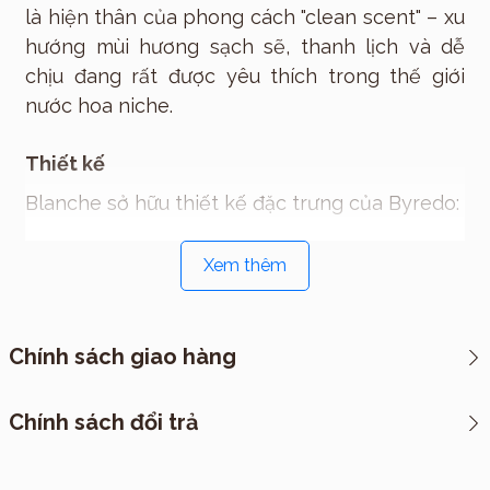
là hiện thân của phong cách "clean scent" – xu
hướng mùi hương sạch sẽ, thanh lịch và dễ
chịu đang rất được yêu thích trong thế giới
nước hoa niche.
Thiết kế
Blanche sở hữu thiết kế đặc trưng của Byredo:
Chai thủy tinh hình trụ tối giản
Xem thêm
Nắp đen từ tính cao cấp
Nhãn trắng tinh khôi
Đường nét hiện đại đậm chất
Chính sách giao hàng
Scandinavian
Mọi chi tiết đều được tiết chế tối đa, phản ánh
*CHÍNH SÁCH VẬN CHUYỂN
Chính sách đổi trả
hoàn hảo tinh thần của chính mùi hương bên
I. Cách thức đóng hàng
trong.