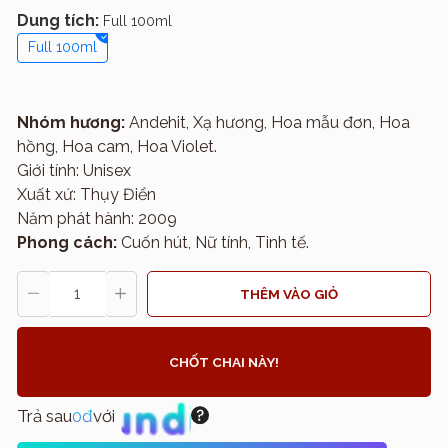
Dung tích:
Full 100ml
Full 100ml
Nhóm hương:
Andehit, Xạ hương, Hoa mẫu đơn, Hoa
hồng, Hoa cam, Hoa Violet.
Giới tính: Unisex
Xuất xứ: Thụy Điển
Năm phát hành: 2009
Phong cách:
Cuốn hút, Nữ tính, Tinh tế.
THÊM VÀO GIỎ
CHỐT CHAI NÀY!
Trả sau
0đ
với