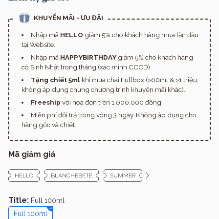
KHUYẾN MÃI - ƯU ĐÃI
Nhập mã
HELLO
giảm 5% cho khách hàng mua lần đầu
tại Website.
Nhập mã
HAPPYBIRTHDAY
giảm 5% cho khách hàng
có Sinh Nhật trong tháng (xác minh CCCD).
Tặng chiết 5ml
khi mua chai Fullbox (>60ml & >1 triệu,
không áp dụng chung chương trình khuyến mãi khác).
Freeship
với hóa đơn trên 1.000.000 đồng.
Miễn phí đổi trả trong vòng 3 ngày. Không áp dụng cho
hàng gốc và chiết.
Mã giảm giá
HELLO
BLANCHEBETE
SUMMER
Title:
Full 100ml
Full 100ml