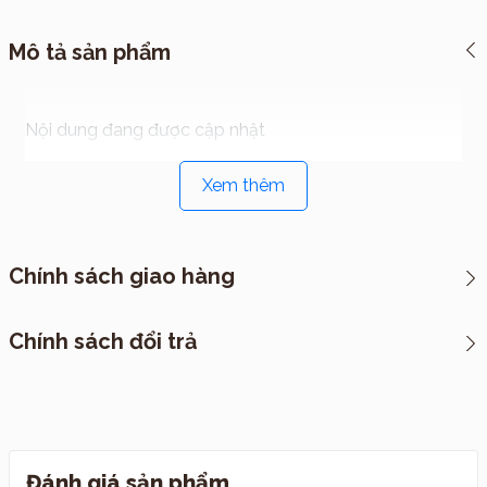
Mô tả sản phẩm
Nội dung đang được cập nhật
Xem thêm
Chính sách giao hàng
*CHÍNH SÁCH VẬN CHUYỂN
Chính sách đổi trả
I. Cách thức đóng hàng
Đánh giá sản phẩm