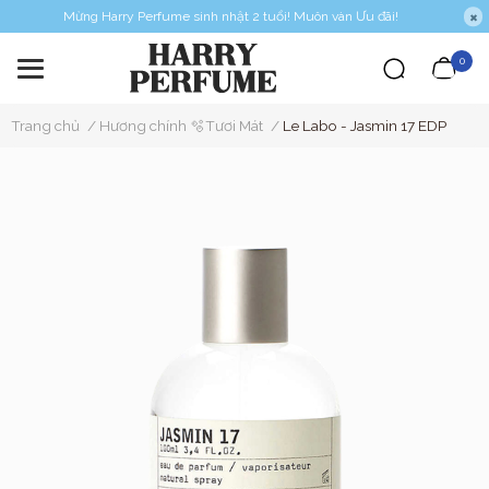
Mừng Harry Perfume sinh nhật 2 tuổi! Muôn vàn Ưu đãi!
0
Trang chủ
/
Hương chính 🫧Tươi Mát
/
Le Labo - Jasmin 17 EDP