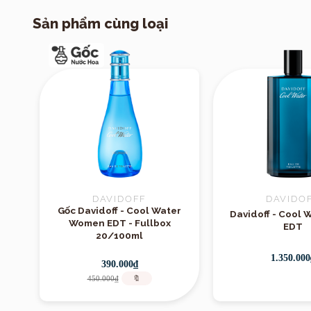
Sản phẩm cùng loại
DAVIDOFF
DAVIDO
Gốc Davidoff - Cool Water
Davidoff - Cool 
Women EDT - Fullbox
EDT
20/100ml
1.350.000
390.000₫
450.000₫
🔖