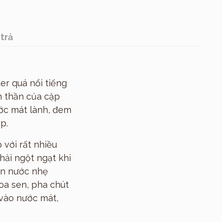
trả
er quá nổi tiếng
h thần của cặp
ớc mát lành, đem
p.
với rất nhiều
hải ngột ngạt khi
àn nước nhẹ
oa sen, pha chút
 vào nước mát,