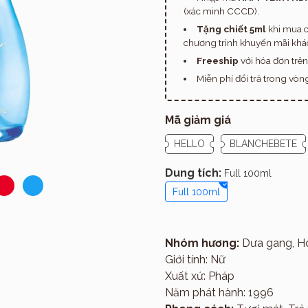
(xác minh CCCD).
Tặng chiết 5ml
khi mua c
chương trình khuyến mãi khác
Freeship
với hóa đơn trê
Miễn phí đổi trả trong vò
Mã giảm giá
HELLO
BLANCHEBETE
Dung tích:
Full 100ml
Full 100ml
Nhóm hương:
Dưa gang, Ho
Giới thiệu
Giới tính: Nữ
Xuất xứ: Pháp
Năm phát hành: 1996