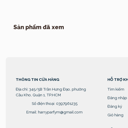
Sản phẩm đã xem
THÔNG TIN CỬA HÀNG
HỖ TRỢ K
Địa chỉ:
345/5B Trần Hưng Đạo, phường
Tìm kiếm
Cầu Kho, Quận 1, TP.HCM
Đăng nhập
Số điện thoại: 0397961235
Đăng ký
Email: harryparfym@gmail.com
Giỏ hàng