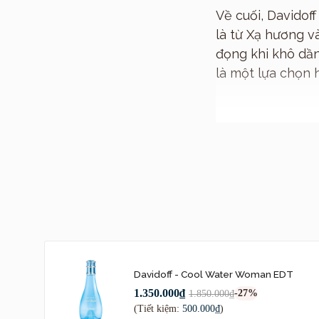
Về cuối, Davido
là từ Xạ hương v
đọng khi khô dầ
là một lựa chọn 
Davidoff - Cool Water Woman EDT
1.350.000₫
-27%
1.850.000₫
(Tiết kiệm:
500.000₫
)