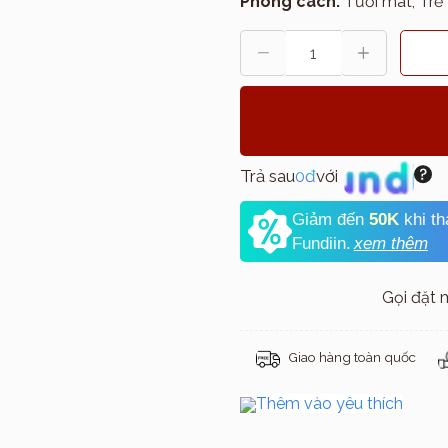
Phong cách:
Tươi mát, Trẻ 
Trả sau
0đ
với
Giảm đến
50K
khi t
Fundiin.
xem thêm
Gọi đặt
Giao hàng toàn quốc
Thêm vào yêu thích