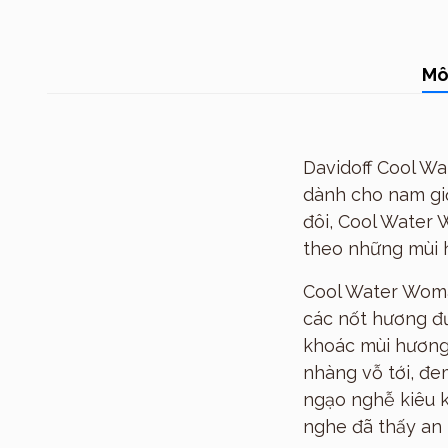
Mô
Davidoff Cool Wa
dành cho nam giớ
đôi, Cool Water
theo những mùi 
Cool Water Woma
các nốt hương đư
khoác mùi hương
nhàng vỗ tới, đe
ngạo nghễ kiêu k
nghe đã thấy an 