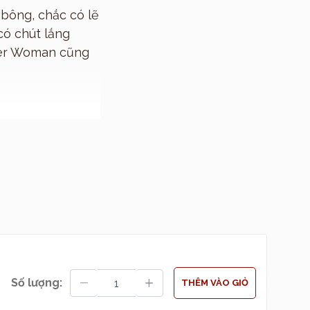
bông, chắc có lẽ
có chút lắng
ter Woman cũng
Số lượng:
THÊM VÀO GIỎ