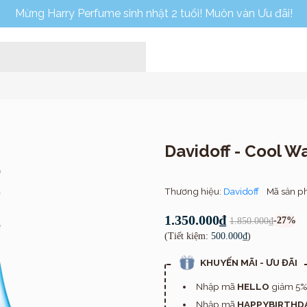
Mừng Harry Perfume sinh nhật 2 tuổi! Muôn vàn Ưu đãi!
Davidoff - Cool 
Thương hiệu:
Davidoff
Mã sản p
Home
1.350.000₫
-27%
1.850.000₫
(Tiết kiệm:
500.000₫
)
KHUYẾN MÃI - ƯU ĐÃI
Nhập mã
HELLO
giảm 5% 
Nhập mã
HAPPYBIRTHD