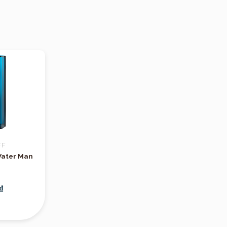
Hmagazine
FF
Water Man
₫