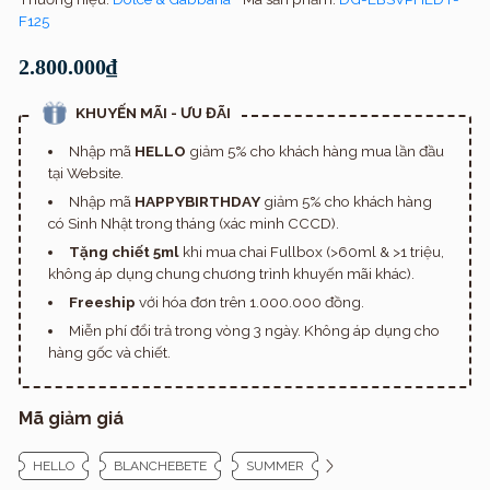
F125
2.800.000₫
KHUYẾN MÃI - ƯU ĐÃI
Nhập mã
HELLO
giảm 5% cho khách hàng mua lần đầu
tại Website.
Nhập mã
HAPPYBIRTHDAY
giảm 5% cho khách hàng
có Sinh Nhật trong tháng (xác minh CCCD).
Tặng chiết 5ml
khi mua chai Fullbox (>60ml & >1 triệu,
không áp dụng chung chương trình khuyến mãi khác).
Freeship
với hóa đơn trên 1.000.000 đồng.
Miễn phí đổi trả trong vòng 3 ngày. Không áp dụng cho
hàng gốc và chiết.
Mã giảm giá
HELLO
BLANCHEBETE
SUMMER