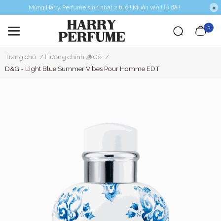
Mừng Harry Perfume sinh nhật 2 tuổi! Muôn vàn Ưu đãi!
0
Trang chủ
/
Hương chính 🪵Gỗ
/
D&G - Light Blue Summer Vibes Pour Homme EDT