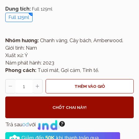
Dung tích:
Full 125ml
Full 125ml
Nhóm hương:
Chanh vàng, Cây bách, Amberwood.
Giới tính: Nam
Xuất xứ: Ý
Năm phát hành: 2023
Phong cách:
Tươi mát, Gợi cảm, Tinh tế.
THÊM VÀO GIỎ
CHỐT CHAI NÀY!
Trả sau
0đ
với
Giảm đến
50K
khi thanh toán qua