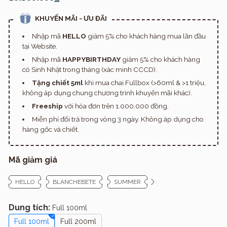
KHUYẾN MÃI - ƯU ĐÃI
Nhập mã
HELLO
giảm 5% cho khách hàng mua lần đầu
tại Website.
Nhập mã
HAPPYBIRTHDAY
giảm 5% cho khách hàng
có Sinh Nhật trong tháng (xác minh CCCD).
Tặng chiết 5ml
khi mua chai Fullbox (>60ml & >1 triệu,
không áp dụng chung chương trình khuyến mãi khác).
Freeship
với hóa đơn trên 1.000.000 đồng.
Miễn phí đổi trả trong vòng 3 ngày. Không áp dụng cho
hàng gốc và chiết.
Mã giảm giá
HELLO
BLANCHEBETE
SUMMER
Dung tích:
Full 100ml
Full 100ml
Full 200ml