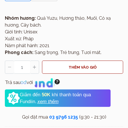
Nhóm hương:
Quả Yuzu, Hương thảo, Muối, Cỏ xạ
hương, Cây bách.
Giới tính: Unisex
Xuất xứ: Pháp
Năm phát hành: 2021
Phong cách:
Sang trọng, Trẻ trung, Tươi mát.
THÊM VÀO GIỎ
Trả sau
0đ
với
Giảm đến
50K
khi thanh toán qua
Fundiin.
xem thêm
Gọi đặt mua
03 9796 1235
(9:30 - 21:30)