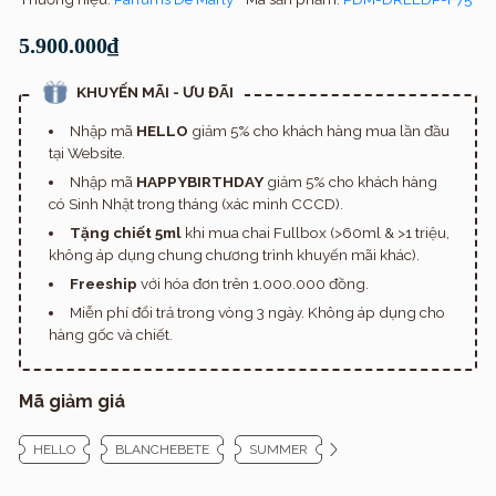
5.900.000₫
KHUYẾN MÃI - ƯU ĐÃI
Nhập mã
HELLO
giảm 5% cho khách hàng mua lần đầu
tại Website.
Nhập mã
HAPPYBIRTHDAY
giảm 5% cho khách hàng
có Sinh Nhật trong tháng (xác minh CCCD).
Tặng chiết 5ml
khi mua chai Fullbox (>60ml & >1 triệu,
không áp dụng chung chương trình khuyến mãi khác).
Freeship
với hóa đơn trên 1.000.000 đồng.
Miễn phí đổi trả trong vòng 3 ngày. Không áp dụng cho
hàng gốc và chiết.
Mã giảm giá
HELLO
BLANCHEBETE
SUMMER