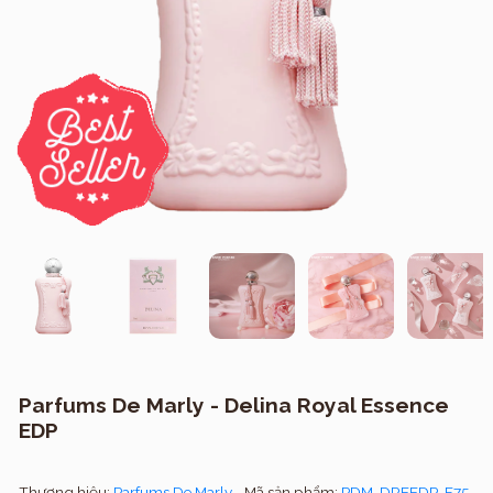
Parfums De Marly - Delina Royal Essence
EDP
Thương hiệu:
Parfums De Marly
Mã sản phẩm:
PDM-DREEDP-F75