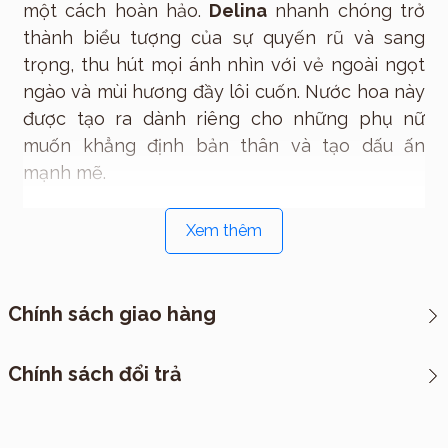
một cách hoàn hảo.
Delina
nhanh chóng trở
thành biểu tượng của sự quyến rũ và sang
trọng, thu hút mọi ánh nhìn với vẻ ngoài ngọt
ngào và mùi hương đầy lôi cuốn. Nước hoa này
được tạo ra dành riêng cho những phụ nữ
muốn khẳng định bản thân và tạo dấu ấn
mạnh mẽ.
Cảm hứng
Xem thêm
Delina
được lấy cảm hứng từ vẻ đẹp tinh khiết
và sự quyến rũ của những vườn hoa nở rộ
trong mùa xuân, thể hiện sự dịu dàng và mạnh
Chính sách giao hàng
mẽ của người phụ nữ hiện đại. Mùi hương này
là sự hòa quyện của những bông hoa tươi
*CHÍNH SÁCH VẬN CHUYỂN
Chính sách đổi trả
thắm, gợi lên vẻ đẹp thanh khiết nhưng không
I. Cách thức đóng hàng
kém phần gợi cảm.
Delina
là sự tôn vinh cho
vẻ đẹp vượt thời gian và sự tự tin, quyến rũ