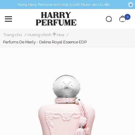
Mừng Harry Perfume sinh nhật 2 tuổi! Muôn vàn Ưu đãi!
0
Trang chủ
/
Hương chính 💐Hoa
/
Parfums De Marly - Delina Royal Essence EDP