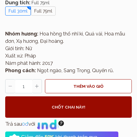
Dung tích:
Full 75ml
Full 30ml
Full 75ml
Nhóm hương:
Hoa hồng thổ nhĩ kì, Quả vải, Hoa mẫu
đơn, Xạ hương, Đại hoàng.
Giới tính: Nữ
Xuất xứ: Pháp
Năm phát hành: 2017
Phong cách:
Ngọt ngào, Sang Trọng, Quyến rũ.
THÊM VÀO GIỎ
CHỐT CHAI NÀY!
Trả sau
0đ
với