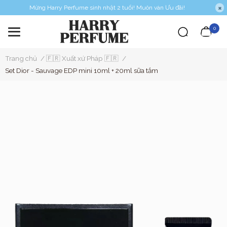
Mừng Harry Perfume sinh nhật 2 tuổi! Muôn vàn Ưu đãi!
0
Trang chủ
/
🇫🇷 Xuất xứ Pháp 🇫🇷
/
Set Dior - Sauvage EDP mini 10ml + 20ml sữa tắm