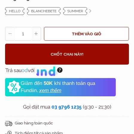
HELLO
BLANCHEBETE
SUMMER
THÊM VÀO GIỎ
CHỐT CHAI NÀY!
Trả sau
0đ
với
Giảm đến
50K
khi thanh toán qua
Fundiin.
xem thêm
Gọi đặt mua
03 9796 1235
(9:30 - 21:30)
Giao hàng toàn quốc
Tích điểm tất cả sản phẩm