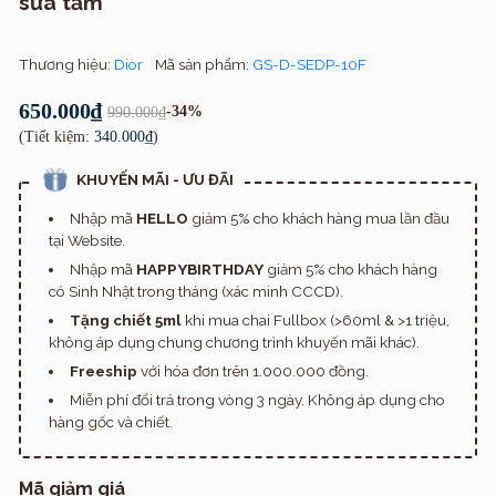
sữa tắm
Thương hiệu:
Dior
Mã sản phẩm:
GS-D-SEDP-10F
650.000₫
-34%
990.000₫
(Tiết kiệm:
340.000₫
)
KHUYẾN MÃI - ƯU ĐÃI
Nhập mã
HELLO
giảm 5% cho khách hàng mua lần đầu
tại Website.
Nhập mã
HAPPYBIRTHDAY
giảm 5% cho khách hàng
có Sinh Nhật trong tháng (xác minh CCCD).
Tặng chiết 5ml
khi mua chai Fullbox (>60ml & >1 triệu,
không áp dụng chung chương trình khuyến mãi khác).
Freeship
với hóa đơn trên 1.000.000 đồng.
Miễn phí đổi trả trong vòng 3 ngày. Không áp dụng cho
hàng gốc và chiết.
Mã giảm giá