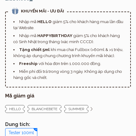
KHUYẾN MÃI - ƯU ĐÃI
Nhập mã
HELLO
giảm 5% cho khách hàng mua lần đầu
tại Website.
Nhập mã
HAPPYBIRTHDAY
giảm 5% cho khách hàng
có Sinh Nhật trong tháng (xác minh CCCD).
Tặng chiết 5ml
khi mua chai Fullbox (>60ml & >1 triệu,
không áp dụng chung chương trình khuyến mãi khác).
Freeship
với hóa đơn trên 1.000.000 đồng.
Miễn phí đổi trả trong vòng 3 ngày. Không áp dụng cho
hàng gốc và chiết.
Mã giảm giá
HELLO
BLANCHEBETE
SUMMER
Dung tích:
Tester 100ml