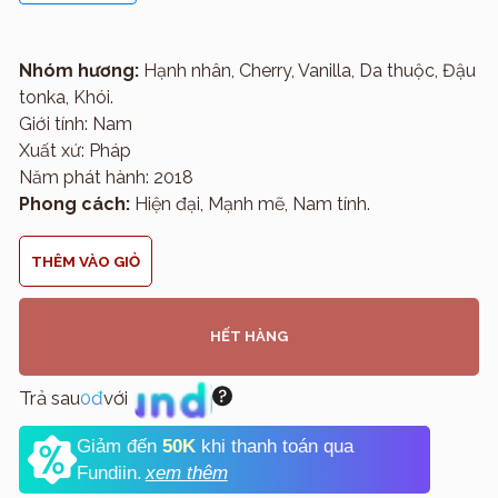
Nhóm hương:
Hạnh nhân, Cherry, Vanilla, Da thuộc, Đậu
tonka, Khói.
Giới tính: Nam
Xuất xứ: Pháp
Năm phát hành: 2018
Phong cách:
Hiện đại, Mạnh mẽ, Nam tính.
THÊM VÀO GIỎ
HẾT HÀNG
Trả sau
0đ
với
Giảm đến
50K
khi thanh toán qua
Fundiin.
xem thêm