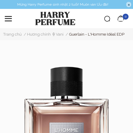
Mừng Harry Perfume sinh nhật 2 tuổi! Muôn vàn Ưu đãi!
0
Trang chủ
/
Hương chính 🍦Vani
/
Guerlain - L'Homme Idéal EDP