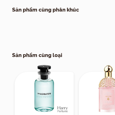
Hương giữa
một loại "x
Sản phẩm cùng phân khúc
nhiên.
Hương cuối
cho mùi hươ
thanh lịch.
Sản phẩm cùng loại
Phong cách
Cousin Flora
phù
nhưng vẫn có c
giản
nhưng vẫn m
các buổi dạo ph
Độ lưu hương và
Độ lưu hươn