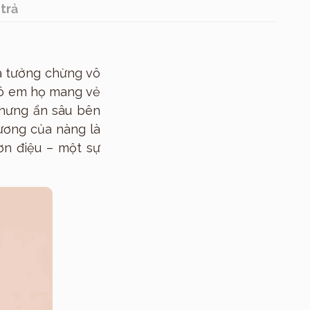
trả
và tưởng chừng vô
 cô em họ mang vẻ
nhưng ẩn sâu bên
hương của nàng là
ơn điệu – một sự