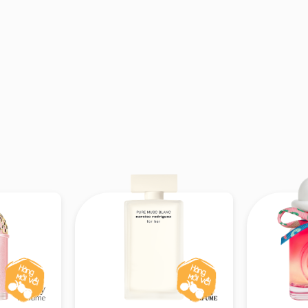
:
Xạ hương. Lớp hương giữa tạo nên độ quyến rũ ng
ạ hương" thời thượng, có chút mằn mặn như mùi da t
:
Ambroxan. Kết thúc bằng cảm giác ấm áp, mềm mại
ng không bị “bay hơi” quá nhanh mà vẫn lưu lại 
Hmagazine
 hợp với: Những cô gái yêu thích
sự tươi trẻ, năng
hiều sâu
. Người theo đuổi phong cách
trong sáng –
uốn tạo dấu ấn riêng. Hoàn hảo cho ban ngày, đi l
ố mùa xuân – hè
 tỏa hương
g:
Trung bình (khoảng 4–6 giờ trên da, tốt hơn trên 