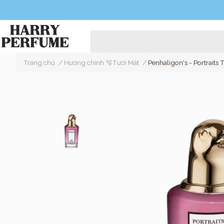
Trang chủ
/
Hương chính 🫧Tươi Mát
/
Penhaligon's - Portraits