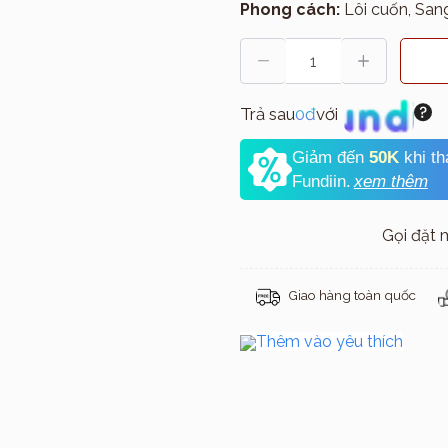
Phong cách:
Lôi cuốn, Sang
Trả sau
0đ
với
Giảm đến
50K
khi t
Fundiin.
xem thêm
Gọi đặt
Giao hàng toàn quốc
Thêm vào yêu thích