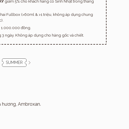
AY
giảm 5% cho khách hàng có Sinh Nhật trong tháng
hai Fullbox (>60ml & >1 triệu, không áp dụng chung
).
n 1.000.000 đồng.
ng 3 ngày. Không áp dụng cho hàng gốc và chiết.
SUMMER
ạ hương, Ambroxan.