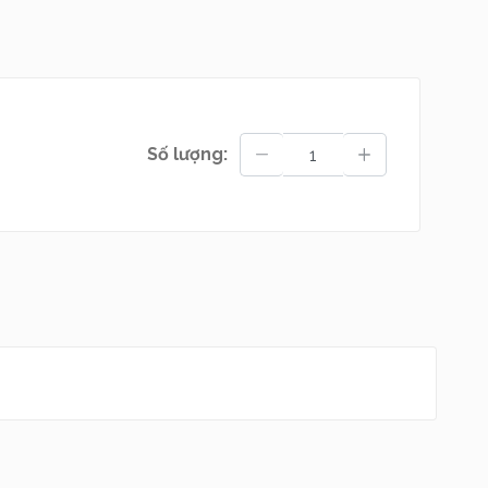
thuật và quý tộc
Số lượng:
 hoạt và một chút
n người khác lầm
thấy bản chất thật
g nổ sảng khoái,
ột buổi sáng mùa