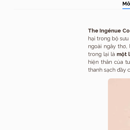
Mô
The Ingénue Cou
hại trong bộ sưu
ngoài ngây thơ,
trong lại là
một 
hiện thân của t
thanh sạch đầy 