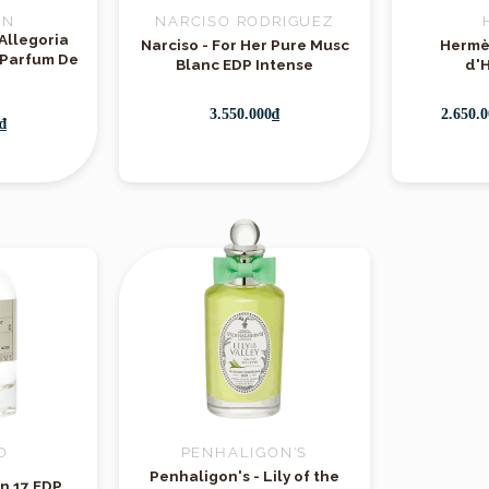
IN
NARCISO RODRIGUEZ
Allegoria
g:
Tầm gần – tạo nên một lớp hương "thân mật", thí
Narciso - For Her Pure Musc
Hermès
 Parfum De
Blanc EDP Intense
d'
 cách kín đáo, tinh tế
3.550.000₫
2.650.0
₫
The Ingénue Cousin Flora
là mùi hương dành cho nh
g, tự nhiên và có chiều sâu nội tâm
. Với lớp hươn
 quyến rũ ngầm và lớp nền gỗ nhẹ nhàng, Flora là l
y bạn muốn
"toả sáng nhẹ nhàng"
. Không quá ngọt,
n người khác nhớ mãi về một cô gái “ngây thơ có chủ
Hương
O
PENHALIGON'S
Penhaligon's - Lily of the
n 17 EDP