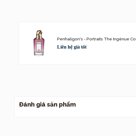
Thiết kế
Thiết kế chai n
của Penhaligon’s
Thân chai th
Penhaligon's - Portraits The Ingénue Co
Nắp chai là
Liên hệ giá tốt
nghịch ngợm
Toát lên vẻ đẹp
tưởng Flora chỉ l
của nàng.
Nốt hương
Đánh giá sản phẩm
Hương đầu:
sạch sẽ, m
xuân.