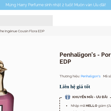
Mừng Harry Perfume sinh nhật 2 tuổi! Muôn vàn Ưu đãi!
 The Ingénue Cousin Flora EDP
Penhaligon's - Po
EDP
Home
Thương hiệu:
Penhaligon's
Mã s
Liên hệ giá tốt
KHUYẾN MÃI - ƯU ĐÃI
Nhập mã
HELLO
giảm 5% 