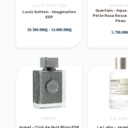
LOUIS VUITTON
GUERLA
Guerlain - Aqua 
Độ tỏa hươn
Louis Vuitton - Imagination
Perle Rosa Rossa
EDP
ai yêu phong
Peau
10.300.000₫ - 14.000.000₫
5.790.000
Tổng kết
Penhaligon’s – 
vẻ đẹp
trẻ trun
khoái, ambroxan
cho những ngà
nhưng đủ để khiế
ARMAF
LE LAB
Armaf - Club de Nuit Bling EDP
Le Labo - Jasmi