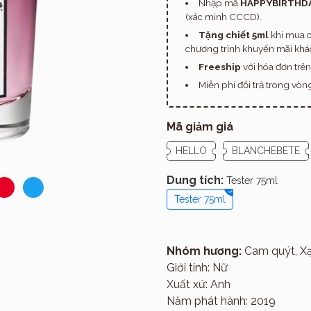
Nhập mã
HAPPYBIRTHD
(xác minh CCCD).
Tặng chiết 5ml
khi mua c
chương trình khuyến mãi khác
Freeship
với hóa đơn trê
Miễn phí đổi trả trong vò
Mã giảm giá
HELLO
BLANCHEBETE
Dung tích:
Tester 75ml
Tester 75ml
Nhóm hương:
Cam quýt, X
Giới thiệu
Giới tính: Nữ
Xuất xứ: Anh
Năm phát hành: 2019