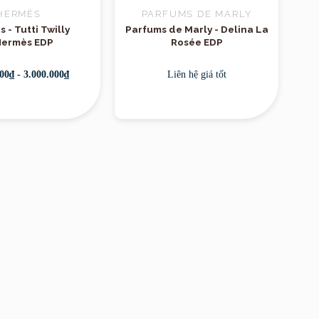
HERMÈS
PARFUMS DE MARLY
ch hợp cho những
 - Tutti Twilly
Parfums de Marly - Delina La
Hermès EDP
Rosée EDP
00₫ - 3.000.000₫
Liên hệ giá tốt
ững ai yêu thích
g cam chanh sảng
ựa chọn hoàn hảo
 không quá nồng,
 đích”.