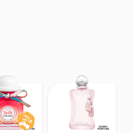
ầm và hiện đại –
hịt ướt át đầy tự
 và dễ chịu, giữ
cảm giác dễ gần,
 động, nhẹ nhàng
 thanh lịch – tối
àm, đi học, hoặc
quần áo)