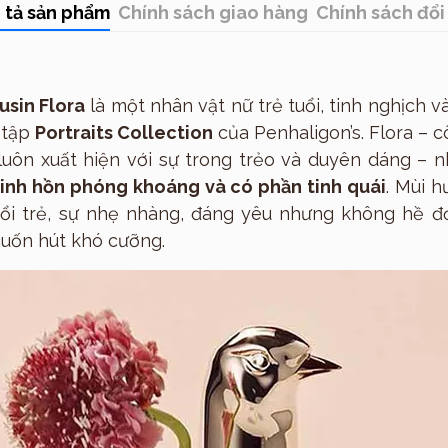
Thương hiệu
 tả sản phẩm
Chính sách giao hàng
Chính sách đổi 
sin Flora
là một nhân vật nữ trẻ tuổi, tinh nghịch 
 tập
Portraits Collection
của Penhaligon’s. Flora –
 luôn xuất hiện với sự trong trẻo và duyên dáng – 
linh hồn phóng khoáng và có phần tinh quái
. Mùi 
uổi trẻ, sự nhẹ nhàng, đáng yêu nhưng không hề đ
cuốn hút khó cưỡng.