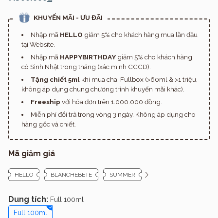
KHUYẾN MÃI - ƯU ĐÃI
Nhập mã
HELLO
giảm 5% cho khách hàng mua lần đầu
tại Website.
Nhập mã
HAPPYBIRTHDAY
giảm 5% cho khách hàng
có Sinh Nhật trong tháng (xác minh CCCD).
Tặng chiết 5ml
khi mua chai Fullbox (>60ml & >1 triệu,
không áp dụng chung chương trình khuyến mãi khác).
Freeship
với hóa đơn trên 1.000.000 đồng.
Miễn phí đổi trả trong vòng 3 ngày. Không áp dụng cho
hàng gốc và chiết.
Mã giảm giá
HELLO
BLANCHEBETE
SUMMER
Dung tích:
Full 100ml
Full 100ml