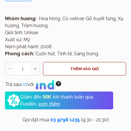
Nhóm hương:
Hoa hồng, Cỏ vetiver, Gỗ tuyết tùng, Xạ
hương, Trầm hương.
Giới tính: Unisex
Xuất xứ: Mỹ
Năm phát hành: 2006
Phong cách:
Cuốn hút, Tinh tế, Sang trọng.
THÊM VÀO GIỎ
Trả sau
0đ
với
Giảm đến
50K
khi thanh toán qua
Fundiin.
xem thêm
Gọi đặt mua
03 9796 1235
(9:30 - 21:30)