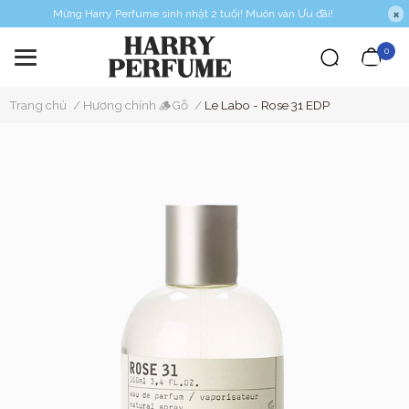
Mừng Harry Perfume sinh nhật 2 tuổi! Muôn vàn Ưu đãi!
0
Trang chủ
/
Hương chính 🪵Gỗ
/
Le Labo - Rose 31 EDP