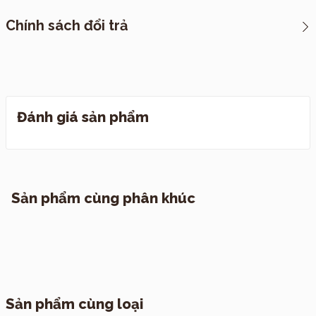
*CHÍNH SÁCH VẬN CHUYỂN
Chính sách đổi trả
I. Cách thức đóng hàng
Đánh giá sản phẩm
I. Quy định đổi trả
II. Chính sách vận chuyển
1. TP. Hồ Chí Minh
Sản phẩm cùng phân khúc
2. Các tỉnh khác
Sản phẩm cùng loại