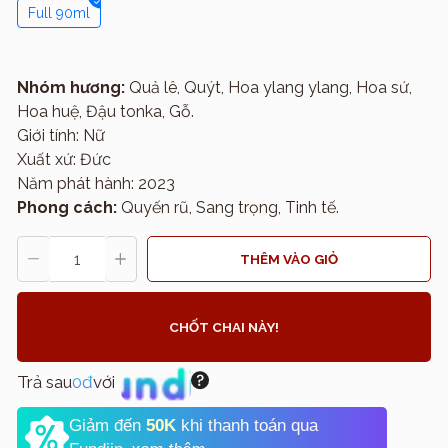
Full 90ml
Nhóm hương:
Quả lê, Quýt, Hoa ylang ylang, Hoa sứ,
Hoa huệ, Đậu tonka, Gỗ.
Giới tính: Nữ
Xuất xứ: Đức
Năm phát hành: 2023
Phong cách:
Quyến rũ, Sang trọng, Tinh tế.
THÊM VÀO GIỎ
CHỐT CHAI NÀY!
Trả sau
0đ
với
Giảm đến
50K
khi thanh toán qua