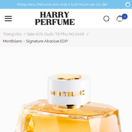
Mừng Harry Perfume sinh nhật 2 tuổi! Muôn vàn Ưu đãi!
0
Trang chủ
/
Sale 10% Quốc Tế Phụ Nữ 2026
/
Montblanc - Signature Absolue EDP