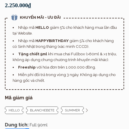
2.250.000₫
KHUYẾN MÃI - ƯU ĐÃI
Nhập mã
HELLO
giảm 5% cho khách hàng mua lần đầu
tại Website.
Nhập mã
HAPPYBIRTHDAY
giảm 5% cho khách hàng
có Sinh Nhật trong tháng (xác minh CCCD).
Tặng chiết 5ml
khi mua chai Fullbox (>60ml & >1 triệu,
không áp dụng chung chương trình khuyến mãi khác).
Freeship
với hóa đơn trên 1.000.000 đồng.
Miễn phí đổi trả trong vòng 3 ngày. Không áp dụng cho
hàng gốc và chiết.
Mã giảm giá
HELLO
BLANCHEBETE
SUMMER
Dung tích:
Full 90ml