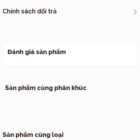
*CHÍNH SÁCH VẬN CHUYỂN
Chính sách đổi trả
I. Cách thức đóng hàng
Đánh giá sản phẩm
I. Quy định đổi trả
II. Chính sách vận chuyển
1. TP. Hồ Chí Minh
Sản phẩm cùng phân khúc
2. Các tỉnh khác
Sản phẩm cùng loại