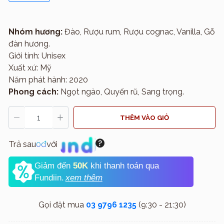
Nhóm hương:
Đào, Rượu rum, Rượu cognac, Vanilla, Gỗ
đàn hương.
Giới tính: Unisex
Xuất xứ: Mỹ
Năm phát hành: 2020
Phong cách:
Ngọt ngào, Quyến rũ, Sang trọng.
THÊM VÀO GIỎ
Trả sau
0đ
với
Giảm đến
50K
khi thanh toán qua
Fundiin.
xem thêm
Gọi đặt mua
03 9796 1235
(9:30 - 21:30)