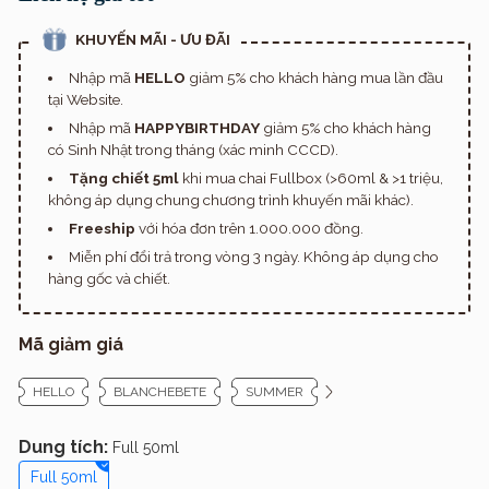
KHUYẾN MÃI - ƯU ĐÃI
Nhập mã
HELLO
giảm 5% cho khách hàng mua lần đầu
tại Website.
Nhập mã
HAPPYBIRTHDAY
giảm 5% cho khách hàng
có Sinh Nhật trong tháng (xác minh CCCD).
Tặng chiết 5ml
khi mua chai Fullbox (>60ml & >1 triệu,
không áp dụng chung chương trình khuyến mãi khác).
Freeship
với hóa đơn trên 1.000.000 đồng.
Miễn phí đổi trả trong vòng 3 ngày. Không áp dụng cho
hàng gốc và chiết.
Mã giảm giá
HELLO
BLANCHEBETE
SUMMER
Dung tích:
Full 50ml
Full 50ml