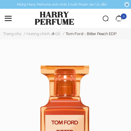
Mừng Harry Perfume sinh nhật 2 tuổi! Muôn vàn Ưu đãi!
0
Trang chủ
/
Hương chính 🪵Gỗ
/
Tom Ford - Bitter Peach EDP