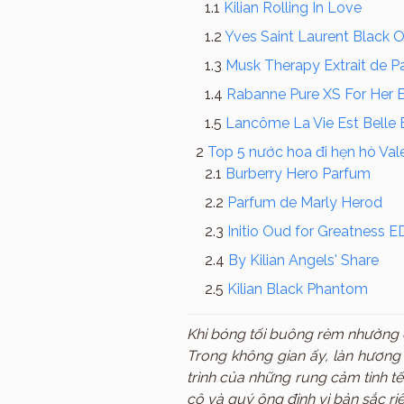
Kilian Rolling In Love
Yves Saint Laurent Black 
Musk Therapy Extrait de Pa
Rabanne Pure XS For Her 
Lancôme La Vie Est Belle
Top 5 nước hoa đi hẹn hò Val
Burberry Hero Parfum
Parfum de Marly Herod
Initio Oud for Greatness E
By Kilian Angels' Share
Kilian Black Phantom
Khi bóng tối buông rèm nhường c
Trong không gian ấy, làn hương
trình của những rung cảm tinh tế
cô và quý ông định vị bản sắc ri