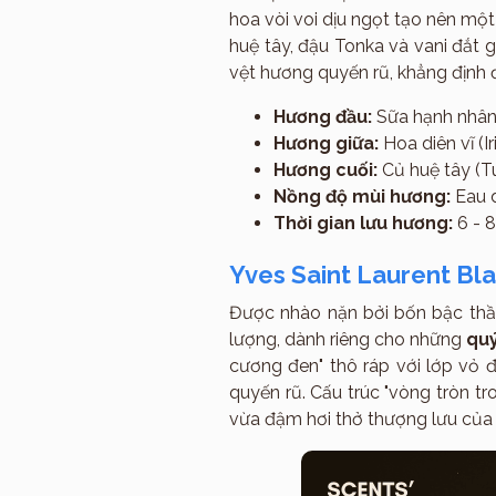
hoa vòi voi dịu ngọt tạo nên mộ
huệ tây, đậu Tonka và vani đắt 
vệt hương quyến rũ, khẳng định
Hương đầu:
Sữa hạnh nhân 
Hương giữa:
Hoa diên vĩ (Ir
Hương cuối:
Củ huệ tây (T
Nồng độ mùi hương:
Eau 
Thời gian lưu hương:
6 - 
Yves Saint Laurent Bl
Được nhào nặn bởi bốn bậc thầy
lượng, dành riêng cho những
quý
cương đen" thô ráp với lớp vỏ 
quyến rũ. Cấu trúc "vòng tròn t
vừa đậm hơi thở thượng lưu của