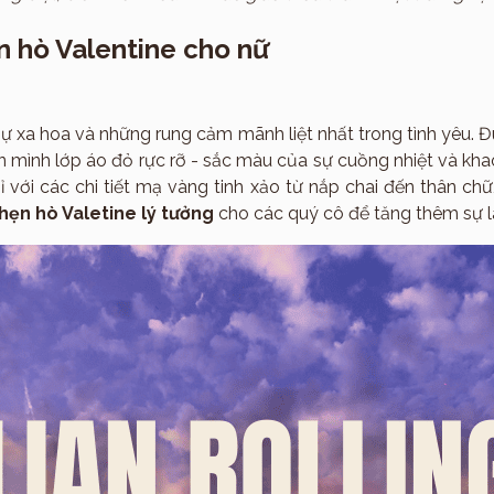
n hò Valentine cho nữ
Sản phẩm
 sự xa hoa và những rung cảm mãnh liệt nhất trong tình yêu.
lên mình lớp áo đỏ rực rỡ - sắc màu của sự cuồng nhiệt và kh
với các chi tiết mạ vàng tinh xảo từ nắp chai đến thân chữ,
hẹn hò Valetine lý tưởng
cho các quý cô để tăng thêm sự l