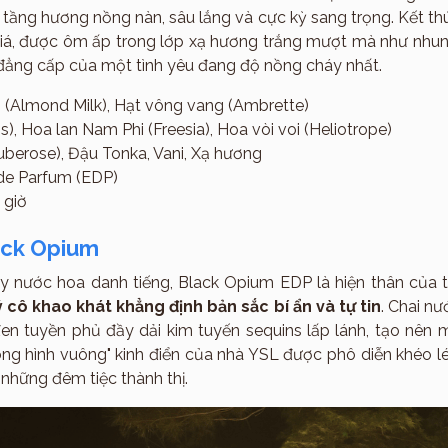
t tầng hương nồng nàn, sâu lắng và cực kỳ sang trọng. Kết th
giá, được ôm ấp trong lớp xạ hương trắng mượt mà như nhun
 đẳng cấp của một tình yêu đang độ nồng cháy nhất.
(Almond Milk), Hạt vông vang (Ambrette)
is), Hoa lan Nam Phi (Freesia), Hoa vòi voi (Heliotrope)
uberose), Đậu Tonka, Vani, Xạ hương
de Parfum (EDP)
8 giờ
ack Opium
 nước hoa danh tiếng, Black Opium EDP là hiện thân của tin
Hương
 cô khao khát khẳng định bản sắc bí ẩn và tự tin
. Chai nư
đen tuyền phủ đầy dải kim tuyến sequins lấp lánh, tạo nên 
rong hình vuông" kinh điển của nhà YSL được phô diễn khéo lé
 những đêm tiệc thành thị.