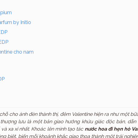
Thương hiệu
Opium
rfum by Initio
EDP
 EDP
entine cho nam
DP
hỗ cho ánh đèn thành thị, đêm Valentine hiện ra như một bữ
 thượng lưu là một bản giao hưởng khứu giác độc bản, dẫn 
 và xa xỉ nhất. Khoác lên mình tạo tác
nước hoa đi hẹn hò Va
êng biệt, biến mỗi khoảnh khắc giao thoa thành một trải nghi