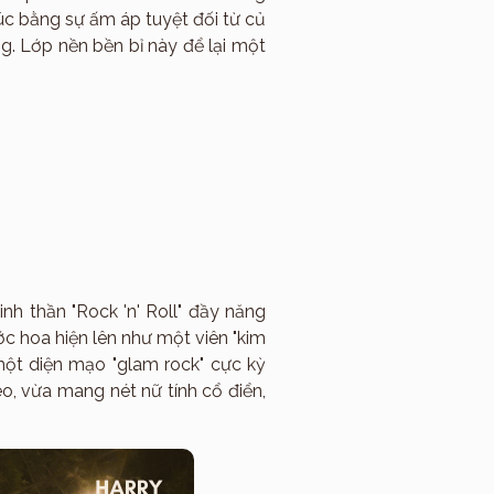
úc bằng sự ấm áp tuyệt đối từ củ
g. Lớp nền bền bỉ này để lại một
h thần "Rock 'n' Roll" đầy năng
ớc hoa hiện lên như một viên "kim
một diện mạo "glam rock" cực kỳ
o, vừa mang nét nữ tính cổ điển,