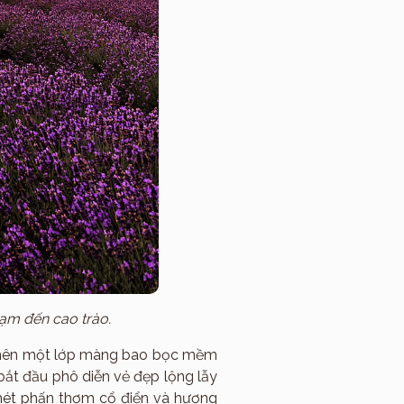
hạm đến cao trào.
o nên một lớp màng bao bọc mềm
bắt đầu phô diễn vẻ đẹp lộng lẫy
 nét phấn thơm cổ điển và hương