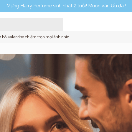
Mừng Harry Perfume sinh nhật 2 tuổi! Muôn vàn Ưu đãi!
n hò Valentine chiếm trọn mọi ánh nhìn
Home