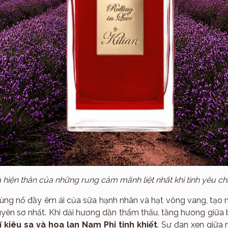
Hmagazine
là hiện thân của những rung cảm mãnh liệt nhất khi tình yêu c
ùng nổ đầy êm ái của sữa hạnh nhân và hạt vông vang, tạ
yên sơ nhất. Khi dải hương dần thẩm thấu, tầng hương giữa 
ĩ kiêu sa và hoa lan Nam Phi tinh khiết
. Sự đan xen giữa