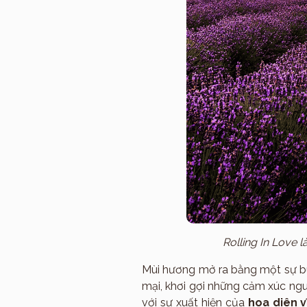
Rolling In Love 
Mùi hương mở ra bằng một sự b
mại, khơi gợi những cảm xúc ngu
với sự xuất hiện của
hoa diên v