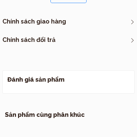
Chính sách giao hàng
*CHÍNH SÁCH VẬN CHUYỂN
Chính sách đổi trả
I. Cách thức đóng hàng
Đánh giá sản phẩm
I. Quy định đổi trả
II. Chính sách vận chuyển
1. TP. Hồ Chí Minh
Sản phẩm cùng phân khúc