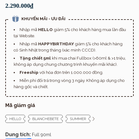
2.290.000₫
KHUYẾN MÃI - ƯU ĐÃI
Nhập mã
HELLO
giảm 5% cho khách hàng mua lần đầu
tại Website.
Nhập mã
HAPPYBIRTHDAY
giảm 5% cho khách hàng
có Sinh Nhật trong tháng (xác minh CCCD).
Tặng chiết 5ml
khi mua chai Fullbox (>60ml & >1 triệu,
không áp dụng chung chương trình khuyến mãi khác).
Freeship
với hóa đơn trên 1.000.000 đồng.
Miễn phí đổi trả trong vòng 3 ngày. Không áp dụng cho
hàng gốc và chiết.
Mã giảm giá
HELLO
BLANCHEBETE
SUMMER
Dung tích:
Full 90ml