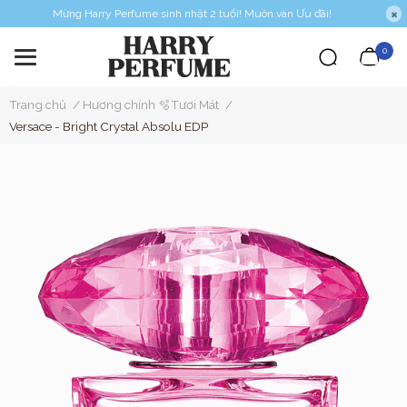
Mừng Harry Perfume sinh nhật 2 tuổi! Muôn vàn Ưu đãi!
0
Trang chủ
/
Hương chính 🫧Tươi Mát
/
Versace - Bright Crystal Absolu EDP