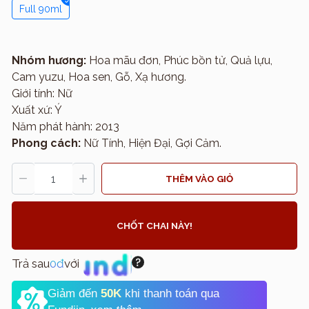
Full 90ml
Nhóm hương:
Hoa mãu đơn, Phúc bồn tử, Quả lựu,
Cam yuzu, Hoa sen, Gỗ, Xạ hương.
Giới tính: Nữ
Xuất xứ: Ý
Năm phát hành: 2013
Phong cách:
Nữ Tính, Hiện Đại, Gợi Cảm.
THÊM VÀO GIỎ
CHỐT CHAI NÀY!
Trả sau
0đ
với
Giảm đến
50K
khi thanh toán qua