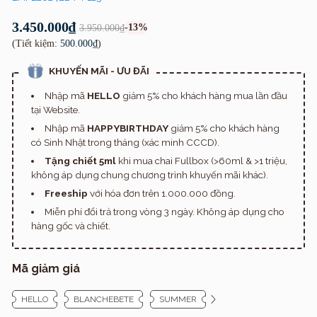
3.450.000₫
-13%
3.950.000₫
(Tiết kiệm:
500.000₫
)
KHUYẾN MÃI - ƯU ĐÃI
Nhập mã
HELLO
giảm 5% cho khách hàng mua lần đầu
tại Website.
Nhập mã
HAPPYBIRTHDAY
giảm 5% cho khách hàng
có Sinh Nhật trong tháng (xác minh CCCD).
Tặng chiết 5ml
khi mua chai Fullbox (>60ml & >1 triệu,
không áp dụng chung chương trình khuyến mãi khác).
Freeship
với hóa đơn trên 1.000.000 đồng.
Miễn phí đổi trả trong vòng 3 ngày. Không áp dụng cho
hàng gốc và chiết.
Mã giảm giá
HELLO
BLANCHEBETE
SUMMER