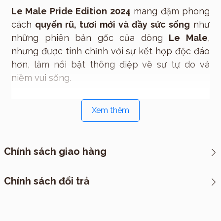
Le Male Pride Edition 2024
mang đậm phong
cách
quyến rũ, tươi mới và đầy sức sống
như
những phiên bản gốc của dòng
Le Male
,
nhưng được tinh chỉnh với sự kết hợp độc đáo
hơn, làm nổi bật thông điệp về sự tự do và
niềm vui sống.
Hương đầu:
Tươi mát và sống động với sự
Xem thêm
hòa quyện của cam Bergamot, bạc hà, và
bưởi, tạo cảm giác sảng khoái và phóng
khoáng.
Chính sách giao hàng
Hương giữa:
Hương oải hương và hoa cam
mang đến sự mềm mại và quyến rũ, kết
hợp cùng chút cay nồng của hương quế,
*CHÍNH SÁCH VẬN CHUYỂN
Chính sách đổi trả
làm tăng sự ấm áp và gợi cảm.
I. Cách thức đóng hàng
Hương cuối:
Đậu tonka, vani và gỗ đàn
hương đem lại sự ngọt ngào, ấm áp và lưu