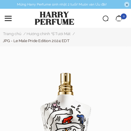
Mừng Harry Perfume sinh nhật 2 tuổi! Muôn vàn Ưu đãi!
0
Trang chủ
/
Hương chính 🫧Tươi Mát
/
JPG - Le Male Pride Edition 2024 EDT