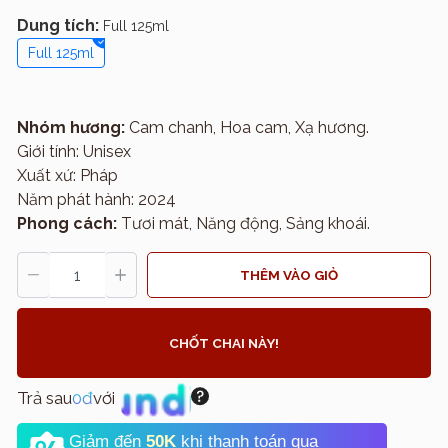
Dung tích:
Full 125ml
Full 125ml
Nhóm hương:
Cam chanh, Hoa cam, Xạ hương.
Giới tính: Unisex
Xuất xứ: Pháp
Năm phát hành: 2024
Phong cách:
Tươi mát, Năng động, Sảng khoái.
THÊM VÀO GIỎ
CHỐT CHAI NÀY!
Trả sau
0đ
với
Giảm đến
50K
khi thanh toán qua