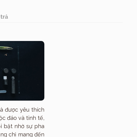
trả
à được yêu thích
ộc đáo và tinh tế,
ổi bật nhờ sự pha
ông chỉ mang đến