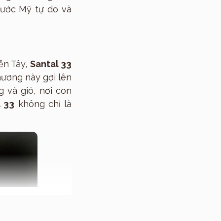
nước Mỹ tự do và
ễn Tây,
Santal 33
hương này gợi lên
 và gió, nơi con
l 33
không chỉ là