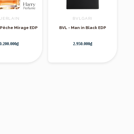
UERLAIN
BVLGARI
- Pêche Mirage EDP
BVL - Man in Black EDP
Le Labo
, với chai
ại bạc. Thiết kế
0.200.000₫
2.950.000₫
ượng cao cấp của
 thủ công, ra đời
 sự chú ý nhờ sự
a.
Le Labo
mang
mỗi dòng nước hoa
uá trình thủ công