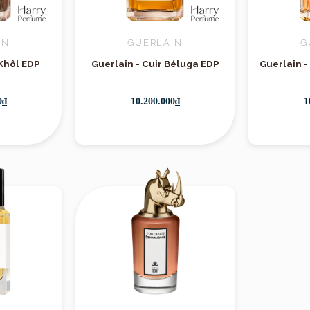
IN
GUERLAIN
G
Khôl EDP
Guerlain - Cuir Béluga EDP
Guerlain 
antal 33
mang đặc trưng của thiết kế tối giản của
 suốt, nhãn dán màu trắng đơn giản, và nắp kim lo
0₫
10.200.000₫
1
ưng tinh tế, nhấn mạnh vào sự thủ công và chất l
hương hiệu nước hoa niche nổi tiếng với phong cách
i New York. Thương hiệu này nhanh chóng thu hút
Hương
ế và tính cá nhân hóa cao trong từng chai nước ho
 lý về sự giản dị, tối giản nhưng vẫn sang trọng, 
 cẩn thận từ những nguyên liệu tốt nhất, với một q
 hàng.