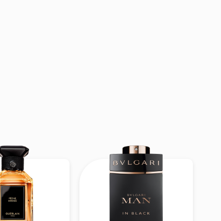
làm chủ đạo, kết
 đầy quyến rũ và
i mới, thanh khiết
nên lớp hương ấm
ang trọng và cuốn
h
, thích hợp cho
g nhã. Đây là mùi
 ấn riêng biệt và