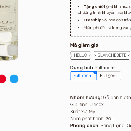
Tặng chiết 5ml
khi mua c
chương trình khuyến mãi khác
Freeship
với hóa đơn trê
Miễn phí đổi trả trong vò
Mã giảm giá
HELLO
BLANCHEBETE
Dung tích:
Full 100ml
Full 100ml
Full 50ml
Nhóm hương:
Gỗ đàn hương,
Giới tính: Unisex
Giới thiệu
Xuất xứ: Mỹ
Năm phát hành: 2011
Phong cách:
Sang trọng, Gợ